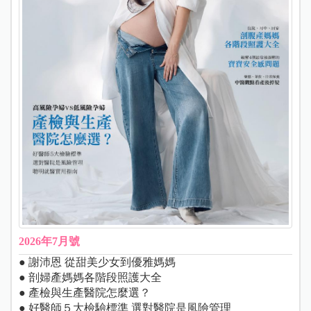
2026年7月號
● 謝沛恩 從甜美少女到優雅媽媽
● 剖婦產媽媽各階段照護大全
● 產檢與生產醫院怎麼選？
● 好醫師５大檢驗標準 選對醫院是風險管理