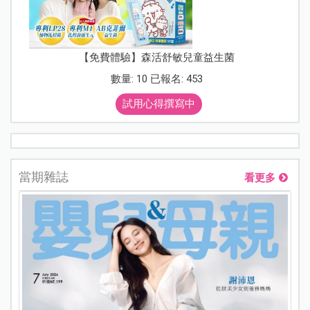
【免費體驗】森活舒敏兒童益生菌
數量: 10 已報名: 453
試用心得撰寫中
當期雜誌
看更多