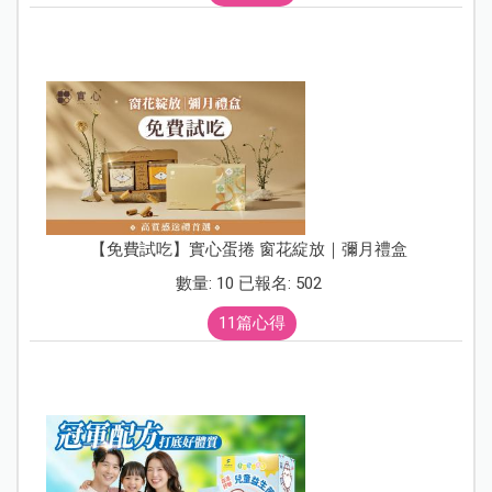
【免費試吃】實心蛋捲 窗花綻放｜彌月禮盒
數量: 10 已報名: 502
11篇心得