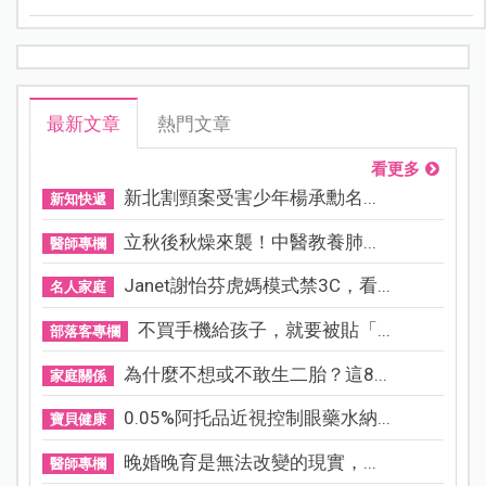
最新文章
熱門文章
看更多
新北割頸案受害少年楊承勳名...
新知快遞
立秋後秋燥來襲！中醫教養肺...
醫師專欄
Janet謝怡芬虎媽模式禁3C，看...
名人家庭
不買手機給孩子，就要被貼「...
部落客專欄
為什麼不想或不敢生二胎？這8...
家庭關係
0.05%阿托品近視控制眼藥水納...
寶貝健康
晚婚晚育是無法改變的現實，...
醫師專欄