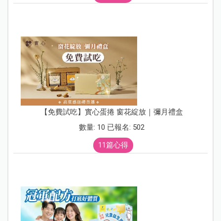
【免費試吃】實心蛋捲 窗花綻放｜彌月禮盒
數量: 10 已報名: 502
11篇心得