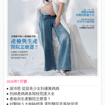
2026年7月號
● 謝沛恩 從甜美少女到優雅媽媽
● 剖婦產媽媽各階段照護大全
● 產檢與生產醫院怎麼選？
● 好醫師５大檢驗標準 選對醫院是風險管理