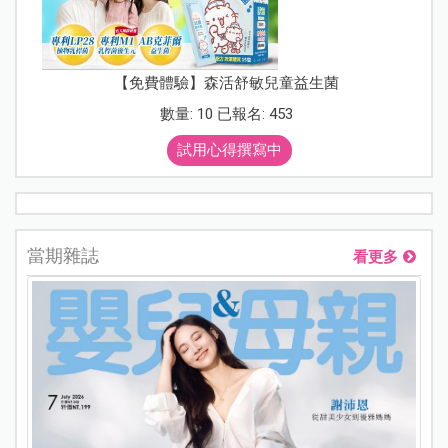
【免費體驗】森活舒敏兒童益生菌
數量: 10 已報名: 453
試用心得撰寫中
當期雜誌
看更多