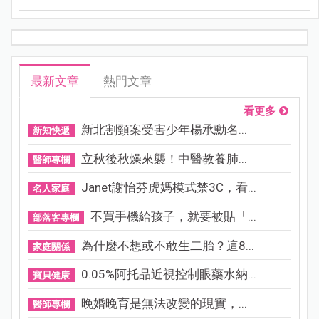
最新文章
熱門文章
看更多
新北割頸案受害少年楊承勳名...
新知快遞
立秋後秋燥來襲！中醫教養肺...
醫師專欄
Janet謝怡芬虎媽模式禁3C，看...
名人家庭
不買手機給孩子，就要被貼「...
部落客專欄
為什麼不想或不敢生二胎？這8...
家庭關係
0.05%阿托品近視控制眼藥水納...
寶貝健康
晚婚晚育是無法改變的現實，...
醫師專欄