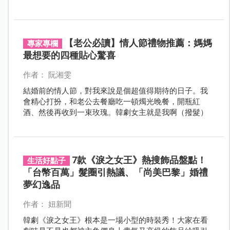
黑」與家長的「體制霸凌」，看見兩位被體制與惡意逼
入絕境的老師，引爆全網淚崩！
【老公必讀】情人節禮物推薦：媽媽
專家專欄
最想要的四種貼心驚喜
作者： 阮湘雯
結婚前的情人節，對我來說是個超值得期待的日子。我
會精心打扮，和老公去餐廳吃一頓燭光晚餐，開瓶紅
酒、然後再收到一束玫瑰。韓劇女主就是我啊（撥髮）
7款《淚之女王》熱搜飾品盤點！
生活好點子
「台幣百萬」髮圈引熱議、「尚美巴黎」婚禮
夢幻逸品
作者： 妞新聞
韓劇《淚之女王》根本是一場小型的時裝秀！大家在看