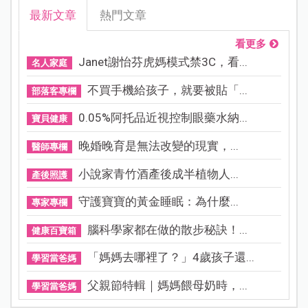
最新文章
熱門文章
看更多
Janet謝怡芬虎媽模式禁3C，看...
名人家庭
不買手機給孩子，就要被貼「...
部落客專欄
0.05%阿托品近視控制眼藥水納...
寶貝健康
晚婚晚育是無法改變的現實，...
醫師專欄
小說家青竹酒產後成半植物人...
產後照護
守護寶寶的黃金睡眠：為什麼...
專家專欄
腦科學家都在做的散步秘訣！...
健康百寶箱
「媽媽去哪裡了？」4歲孩子還...
學習當爸媽
父親節特輯｜媽媽餵母奶時，...
學習當爸媽