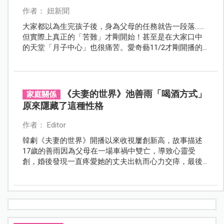
作者： 妞新聞
大家都以為生完孩子後，身為父母的任務就告一段落……
但實際上真正的「苦難」才剛開始！甚至是在大家口中
的天堂「月子中心」也很痛苦。愛奇藝11/2才剛開播的
韓劇《產後調理院》就以「月子中心」為故事中心，敘
述高齡產婦「吳賢珍」坐月子時發生的故事。
《夫妻的世界》池善雨「喝酒方式」
家庭關係
原來隱藏了這種性格
作者： Editor
韓劇《夫妻的世界》開播以來收視屢創新高，故事描述
17歲的善雨因為父母在一場車禍中雙亡，導致心靈受
創，婚後發現一直疼愛她的丈夫出軌而心力交瘁，最後
雖然如願離婚但卻出現嚴重失眠症狀，每晚必須藉由酒
精才能入睡。