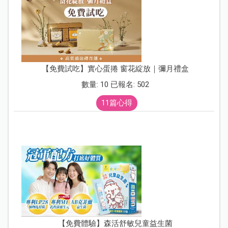
【免費試吃】實心蛋捲 窗花綻放｜彌月禮盒
數量: 10 已報名: 502
11篇心得
【免費體驗】森活舒敏兒童益生菌