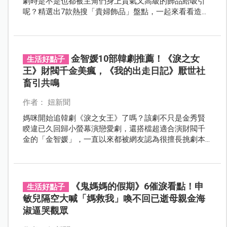
劇時是不是也都被主角們身上貴氣又高級的飾品給吸引
呢？精選出7款熱搜「貴婦飾品」盤點，一起來看看造型
師欽點了哪些品牌吧！
金智媛10部韓劇推薦！《淚之女
生活好點子
王》財閥千金美瘋，《我的出走日記》厭世社
畜引共鳴
作者： 妞新聞
媽咪開始追韓劇《淚之女王》了嗎？該劇不只是金秀賢
睽違已久回歸小螢幕演戀愛劇，還搭檔超適合演財閥千
金的「金智媛」，一直以來都被網友認為很擅長挑劇本
和選角的她，真的很適合演這種高傲、冷面女王的角
色，下列同步整理金智媛10部韓劇代表作。
《鬼媽媽的假期》6催淚看點！申
生活好點子
敏兒隔空大喊「媽救我」喚不回已逝母親金海
淑逼哭觀眾