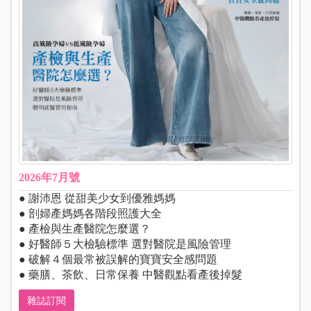
2026年7月號
● 謝沛恩 從甜美少女到優雅媽媽
● 剖婦產媽媽各階段照護大全
● 產檢與生產醫院怎麼選？
● 好醫師５大檢驗標準 選對醫院是風險管理
● 破解４個最常被誤解的寶寶安全感問題
● 藥膳、茶飲、日常保養 中醫觀點看產後掉髮
雜誌訂閱