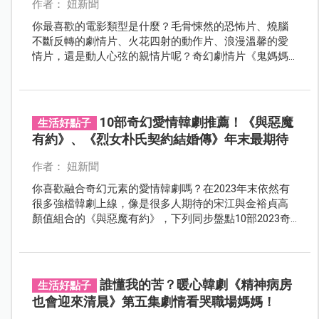
作者： 妞新聞
你最喜歡的電影類型是什麼？毛骨悚然的恐怖片、燒腦
不斷反轉的劇情片、火花四射的動作片、浪漫溫馨的愛
情片，還是動人心弦的親情片呢？奇幻劇情片《鬼媽媽
的假期》由金海淑、申敏兒主演，電影早在12月初於韓
國上映，影評一面倒「不愧是國民媽媽」、「從頭哭到
尾沒有停過」，更直接讓首映現場轉為一片淚海，現在
就為大家介紹《鬼媽媽的假期》6個催淚看點！
10部奇幻愛情韓劇推薦！《與惡魔
生活好點子
有約》、《烈女朴氏契約結婚傳》年末最期待
作者： 妞新聞
你喜歡融合奇幻元素的愛情韓劇嗎？在2023年末依然有
很多強檔韓劇上線，像是很多人期待的宋江與金裕貞高
顏值組合的《與惡魔有約》，下列同步盤點10部2023奇
幻愛情韓劇，你心中的Top1必看是哪一個呢？
誰懂我的苦？暖心韓劇《精神病房
生活好點子
也會迎來清晨》第五集劇情看哭職場媽媽！