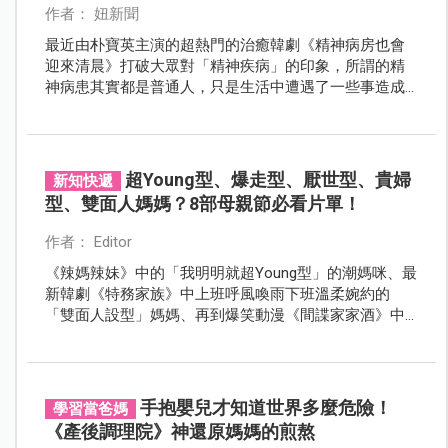
作者： 妞新聞
最近由朴寶英主演的超熱門的治癒韓劇《精神病房也會
迎來清晨》打破大眾對「精神疾病」的印象，所謂的精
神病患其實都是普通人，只是生活中遭遇了一些事造成
心靈崩潰，其中第五集講述韓國職場媽媽的難處，真的
講到內心了！讓媽媽們的淚腺完全防守不住......
超Young型、爆走型、厭世型、貴婦
新知快遞
型、雙面人媽媽？8部母親節必看片單！
作者： Editor
《辣媽辣妹》中的「我明明就超Young型」的潮媽咪、最
新韓劇《特務家族》中上班呼風喚雨下班溫柔婉約的
「雙面人設型」媽媽、再到爆笑動漫《間諜家家酒》中
紅遍全球的「暴力型」媽媽，你是哪一種媽媽呢？
手抱嬰兒才知道世界多麼危險！
學習當爸媽
《產後調理院》神還原媽媽的煎熬