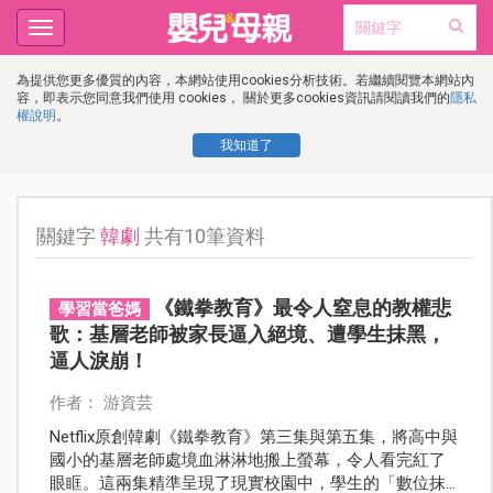
Toggle
navigation
為提供您更多優質的內容，本網站使用cookies分析技術。若繼續閱覽本網站內
容，即表示您同意我們使用 cookies， 關於更多cookies資訊請閱讀我們的
隱私
權說明
。
我知道了
關鍵字
韓劇
共有10筆資料
《鐵拳教育》最令人窒息的教權悲
學習當爸媽
歌：基層老師被家長逼入絕境、遭學生抹黑，
逼人淚崩！
作者： 游資芸
Netflix原創韓劇《鐵拳教育》第三集與第五集，將高中與
國小的基層老師處境血淋淋地搬上螢幕，令人看完紅了
眼眶。這兩集精準呈現了現實校園中，學生的「數位抹