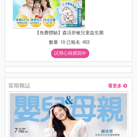
【免費體驗】森活舒敏兒童益生菌
數量: 10 已報名: 453
試用心得撰寫中
當期雜誌
看更多