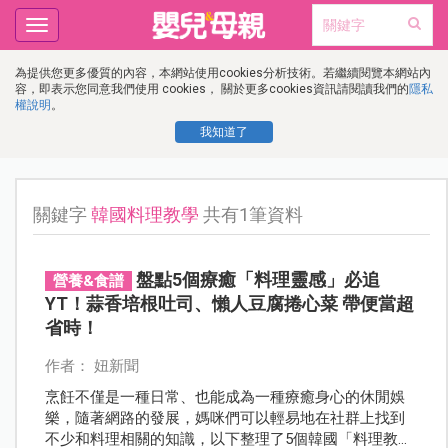
Toggle
navigation
為提供您更多優質的內容，本網站使用cookies分析技術。若繼續閱覽本網站內
容，即表示您同意我們使用 cookies， 關於更多cookies資訊請閱讀我們的
隱私
權說明
。
我知道了
關鍵字
韓國料理教學
共有1筆資料
盤點5個療癒「料理靈感」必追
營養&食譜
YT！蒜香培根吐司、懶人豆腐捲心菜 帶便當超
省時！
作者： 妞新聞
烹飪不僅是一種日常、也能成為一種療癒身心的休閒娛
樂，隨著網路的發展，媽咪們可以輕易地在社群上找到
不少和料理相關的知識，以下整理了5個韓國「料理教