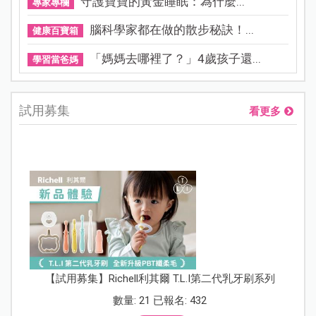
守護寶寶的黃金睡眠：為什麼...
專家專欄
腦科學家都在做的散步秘訣！...
健康百寶箱
「媽媽去哪裡了？」4歲孩子還...
學習當爸媽
試用募集
看更多
【試用募集】Richell利其爾 T.L.I第二代乳牙刷系列
數量: 21 已報名: 432