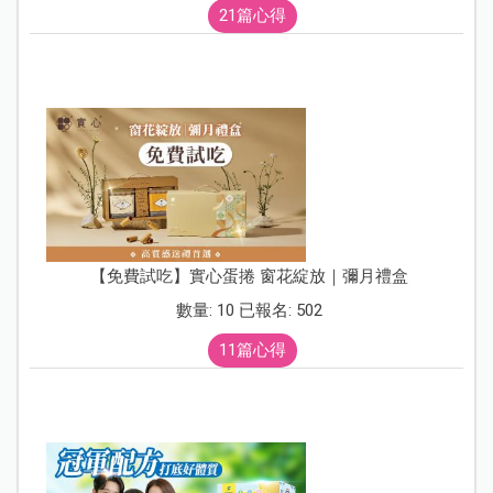
21篇心得
【免費試吃】實心蛋捲 窗花綻放｜彌月禮盒
數量: 10 已報名: 502
11篇心得