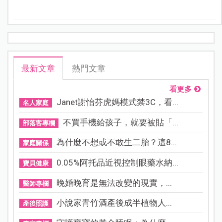
學」YouTube頻道，每一道菜簡單又容易上手，當作便當
菜色也很適合，一起來看看吧！
最新文章
熱門文章
看更多
Janet謝怡芬虎媽模式禁3C，看...
名人家庭
不買手機給孩子，就要被貼「...
部落客專欄
為什麼不想或不敢生二胎？這8...
家庭關係
0.05%阿托品近視控制眼藥水納...
寶貝健康
晚婚晚育是無法改變的現實，...
醫師專欄
小說家青竹酒產後成半植物人...
產後照護