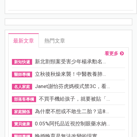
當，最多人說的是「爸嗎很喜歡在吃飯時檢討考試和表
現狀況⋯⋯」
最新文章
熱門文章
看更多
新北割頸案受害少年楊承勳名...
新知快遞
立秋後秋燥來襲！中醫教養肺...
醫師專欄
Janet謝怡芬虎媽模式禁3C，看...
名人家庭
不買手機給孩子，就要被貼「...
部落客專欄
為什麼不想或不敢生二胎？這8...
家庭關係
0.05%阿托品近視控制眼藥水納...
寶貝健康
晚婚晚育是無法改變的現實，...
醫師專欄