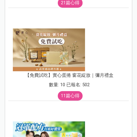
21篇心得
【免費試吃】實心蛋捲 窗花綻放｜彌月禮盒
數量: 10 已報名: 502
11篇心得