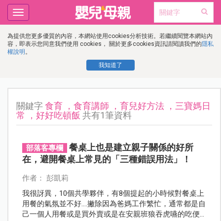
Toggle
navigation
為提供您更多優質的內容，本網站使用cookies分析技術。若繼續閱覽本網站內
容，即表示您同意我們使用 cookies， 關於更多cookies資訊請閱讀我們的
隱私
權說明
。
我知道了
關鍵字
食育 ，食育講師 ，育兒好方法 ，三寶媽日
常 ，好好吃頓飯
共有1筆資料
餐桌上也是建立親子關係的好所
部落客專欄
在，避開餐桌上常見的「三種錯誤用法」！
作者： 彭凱莉
我很訝異，10個共學夥伴，有8個提起的小時候對餐桌上
用餐的氣氛並不好....撇除因為爸媽工作繁忙，通常都是自
己一個人用餐或是買外賣或是在安親班狼吞虎嚥的吃便