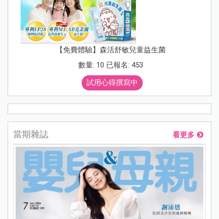
【免費體驗】森活舒敏兒童益生菌
數量: 10 已報名: 453
試用心得撰寫中
當期雜誌
看更多