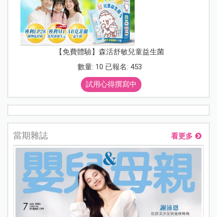
【免費體驗】森活舒敏兒童益生菌
數量: 10 已報名: 453
試用心得撰寫中
當期雜誌
看更多