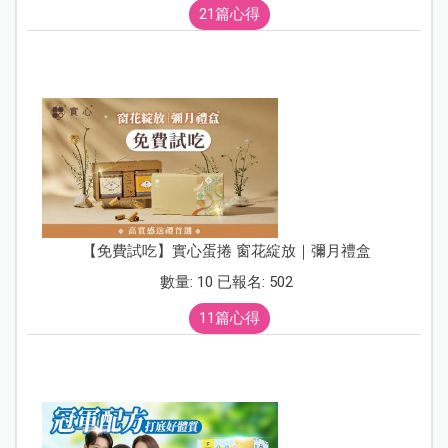
21篇心得
【免費試吃】實心蛋捲 窗花綻放｜彌月禮盒
數量: 10 已報名: 502
11篇心得