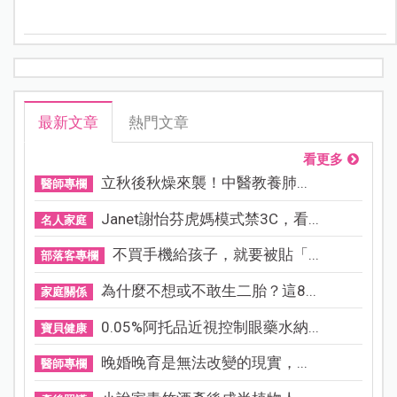
以下依地區整理北、中、南、東最具代表性的2025年暑
假活動資訊，包含活動亮點、推薦理由與交通方式，讓
你一文掌握規劃重點！
最新文章
熱門文章
看更多
立秋後秋燥來襲！中醫教養肺...
醫師專欄
Janet謝怡芬虎媽模式禁3C，看...
名人家庭
不買手機給孩子，就要被貼「...
部落客專欄
為什麼不想或不敢生二胎？這8...
家庭關係
0.05%阿托品近視控制眼藥水納...
寶貝健康
晚婚晚育是無法改變的現實，...
醫師專欄