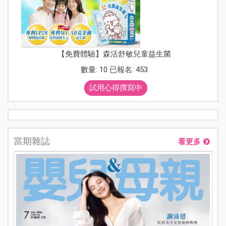
【免費體驗】森活舒敏兒童益生菌
數量: 10 已報名: 453
試用心得撰寫中
當期雜誌
看更多