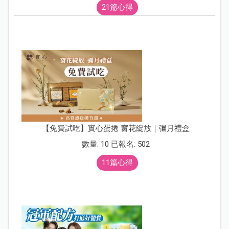
21篇心得
【免費試吃】實心蛋捲 窗花綻放｜彌月禮盒
數量: 10 已報名: 502
11篇心得