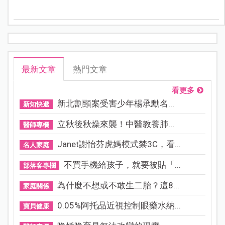
最新文章
熱門文章
看更多
新北割頸案受害少年楊承勳名...
新知快遞
立秋後秋燥來襲！中醫教養肺...
醫師專欄
Janet謝怡芬虎媽模式禁3C，看...
名人家庭
不買手機給孩子，就要被貼「...
部落客專欄
為什麼不想或不敢生二胎？這8...
家庭關係
0.05%阿托品近視控制眼藥水納...
寶貝健康