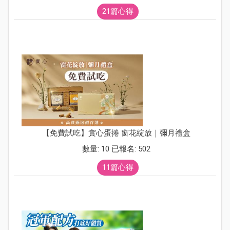
21篇心得
【免費試吃】實心蛋捲 窗花綻放｜彌月禮盒
數量: 10 已報名: 502
11篇心得