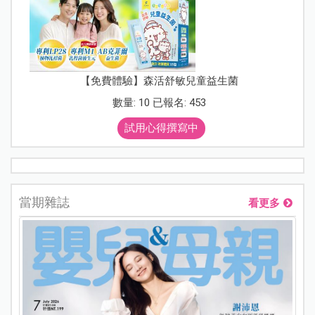
【免費體驗】森活舒敏兒童益生菌
數量: 10 已報名: 453
試用心得撰寫中
當期雜誌
看更多