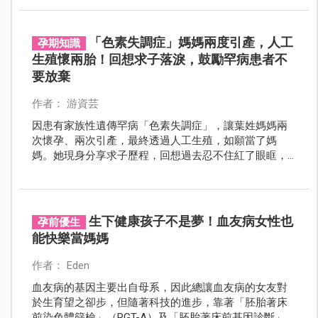
「色素失調症」媽媽兩度引產，人工
孕期知識
生殖懷兩胎！回想求子落淚，鼓勵罕病患者不
要放棄
作者： 游資芸
因患有家族性遺傳罕病「色素失調症」，讓葉姓媽媽兩
次懷孕、兩次引產，最終透過人工生殖，如願當了媽
媽。她現身分享求子歷程，回想過去忍不住紅了眼眶，
鼓勵其他罕病患者：「不要輕言放棄。」
生下健康孩子不是夢！血友病女性也
孕前優生
能快樂當媽媽
作者： Eden
血友病的基因主要出自母系，因此總讓血友病的女友對
於生育望之卻步，但隨著科技的進步，靠著「胚胎著床
前染色體篩檢」（PGT-A）及「胚胎著床前基因診斷」