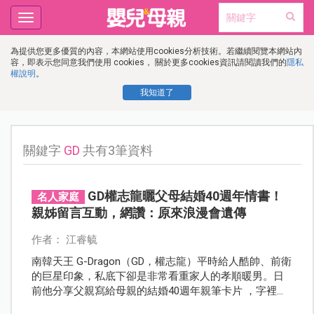
Toggle
navigation
為提供您更多優質的內容，本網站使用cookies分析技術。若繼續閱覽本網站內
容，即表示您同意我們使用 cookies， 關於更多cookies資訊請閱讀我們的
隱私
權說明
。
我知道了
關鍵字
GD
共有3筆資料
GD權志龍曬父母結婚40週年情書！
名人家庭
親姊留言互動，網讚：原來浪漫會遺傳
作者： 江睿毓
南韓天王 G-Dragon（GD，權志龍）平時給人酷帥、前衛
的巨星印象，私底下卻是非常看重家人的孝順暖男。日
前他分享父親寫給母親的結婚40週年親筆卡片 ，字裡行
間滿是對另一半的感謝與深情，姊姊也現身留言互動！