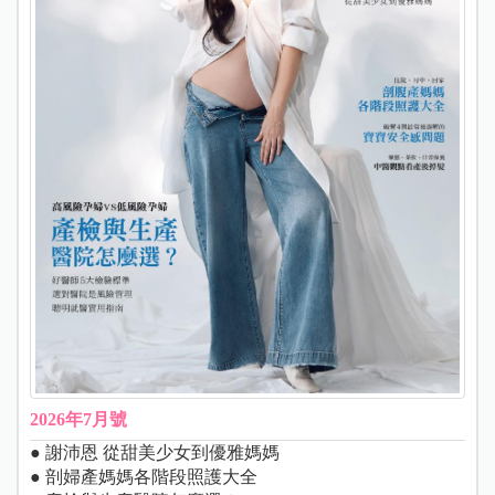
2026年7月號
● 謝沛恩 從甜美少女到優雅媽媽
● 剖婦產媽媽各階段照護大全