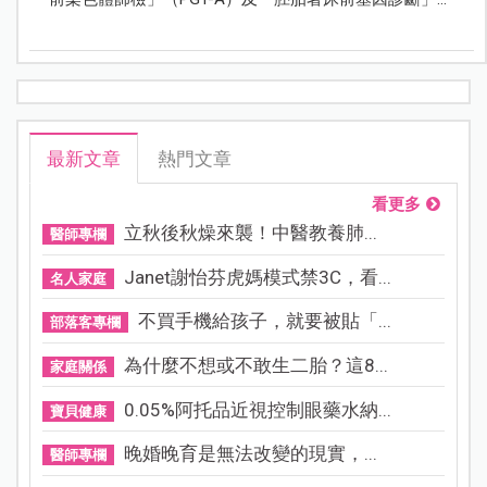
（PGD-M）等人工生殖技術，就能檢測出健康的胚胎，
讓血友病女性一圓做母親的願望。
最新文章
熱門文章
看更多
立秋後秋燥來襲！中醫教養肺...
醫師專欄
Janet謝怡芬虎媽模式禁3C，看...
名人家庭
不買手機給孩子，就要被貼「...
部落客專欄
為什麼不想或不敢生二胎？這8...
家庭關係
0.05%阿托品近視控制眼藥水納...
寶貝健康
晚婚晚育是無法改變的現實，...
醫師專欄