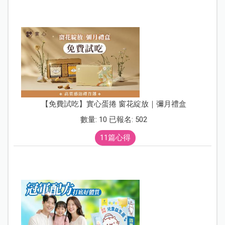
【免費試吃】實心蛋捲 窗花綻放｜彌月禮盒
數量: 10 已報名: 502
11篇心得