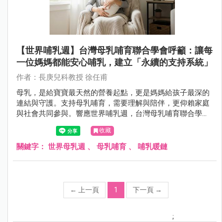
【世界哺乳週】台灣母乳哺育聯合學會呼籲：讓每
一位媽媽都能安心哺乳，建立「永續的支持系統」
作者：長庚兒科教授 徐任甫
母乳，是給寶寶最天然的營養起點，更是媽媽給孩子最深的
連結與守護。支持母乳哺育，需要理解與陪伴，更仰賴家庭
與社會共同參與。響應世界哺乳週，台灣母乳哺育聯合學會
邀請各界攜手合作，讓哺乳的價值深入每個角落。
收藏
關鍵字：
世界母乳週
、
母乳哺育
、
哺乳暖鏈
←
上一頁
1
下一頁
→
;