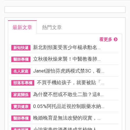
最新文章
熱門文章
看更多
新北割頸案受害少年楊承勳名...
新知快遞
立秋後秋燥來襲！中醫教養肺...
醫師專欄
Janet謝怡芬虎媽模式禁3C，看...
名人家庭
不買手機給孩子，就要被貼「...
部落客專欄
為什麼不想或不敢生二胎？這8...
家庭關係
0.05%阿托品近視控制眼藥水納...
寶貝健康
晚婚晚育是無法改變的現實，...
醫師專欄
小說家青竹酒產後成半植物人...