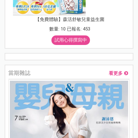
【免費體驗】森活舒敏兒童益生菌
數量: 10 已報名: 453
試用心得撰寫中
當期雜誌
看更多