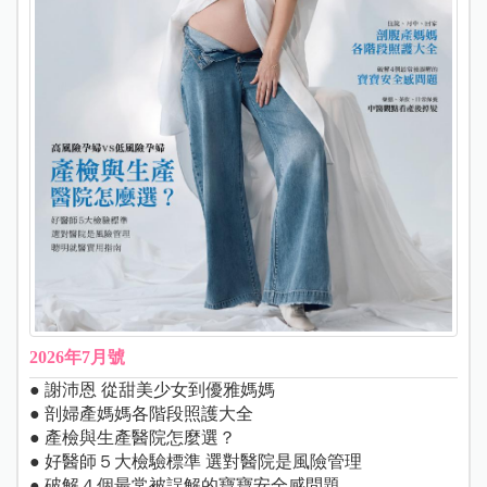
2026年7月號
● 謝沛恩 從甜美少女到優雅媽媽
● 剖婦產媽媽各階段照護大全
● 產檢與生產醫院怎麼選？
● 好醫師５大檢驗標準 選對醫院是風險管理
● 破解４個最常被誤解的寶寶安全感問題