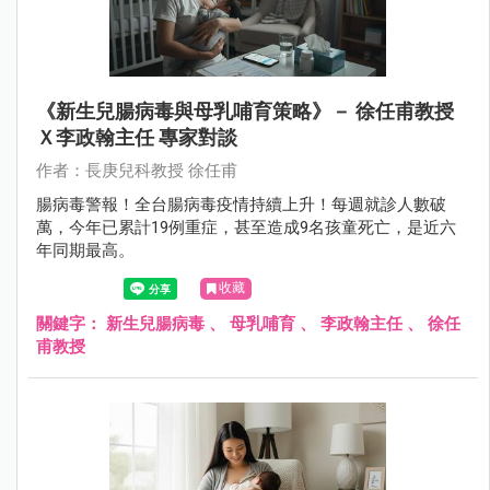
《新生兒腸病毒與母乳哺育策略》－ 徐任甫教授
Ｘ李政翰主任 專家對談
作者：長庚兒科教授 徐任甫
腸病毒警報！全台腸病毒疫情持續上升！每週就診人數破
萬，今年已累計19例重症，甚至造成9名孩童死亡，是近六
年同期最高。
收藏
關鍵字：
新生兒腸病毒
、
母乳哺育
、
李政翰主任
、
徐任
甫教授