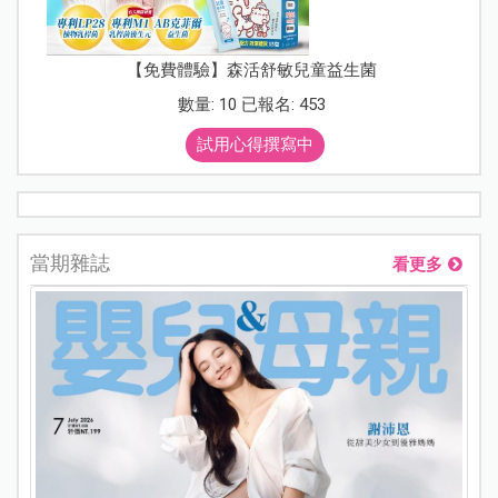
【免費體驗】森活舒敏兒童益生菌
數量: 10 已報名: 453
試用心得撰寫中
當期雜誌
看更多