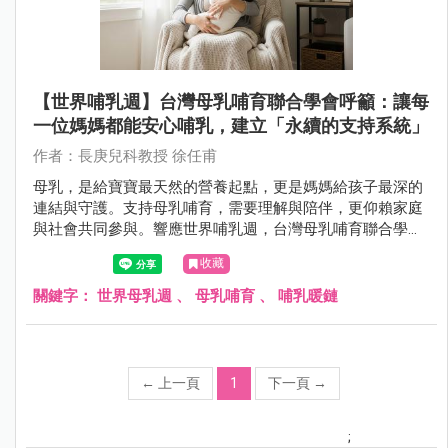
【世界哺乳週】台灣母乳哺育聯合學會呼籲：讓每
一位媽媽都能安心哺乳，建立「永續的支持系統」
作者：長庚兒科教授 徐任甫
母乳，是給寶寶最天然的營養起點，更是媽媽給孩子最深的
連結與守護。支持母乳哺育，需要理解與陪伴，更仰賴家庭
與社會共同參與。響應世界哺乳週，台灣母乳哺育聯合學會
邀請各界攜手合作，讓哺乳的價值深入每個角落。
收藏
關鍵字：
世界母乳週
、
母乳哺育
、
哺乳暖鏈
←
上一頁
1
下一頁
→
;