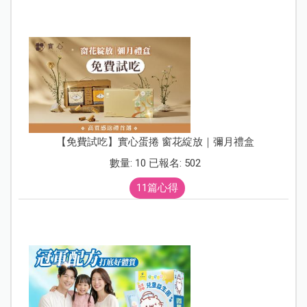
【免費試吃】實心蛋捲 窗花綻放｜彌月禮盒
數量: 10 已報名: 502
11篇心得