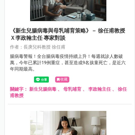
《新生兒腸病毒與母乳哺育策略》－ 徐任甫教授
Ｘ李政翰主任 專家對談
作者：長庚兒科教授 徐任甫
腸病毒警報！全台腸病毒疫情持續上升！每週就診人數破
萬，今年已累計19例重症，甚至造成9名孩童死亡，是近六
年同期最高。
收藏
關鍵字：
新生兒腸病毒
、
母乳哺育
、
李政翰主任
、
徐任
甫教授