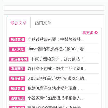
最新文章
熱門文章
看更多
立秋後秋燥來襲！中醫教養肺...
醫師專欄
Janet謝怡芬虎媽模式禁3C，看...
名人家庭
不買手機給孩子，就要被貼「...
部落客專欄
為什麼不想或不敢生二胎？這8...
家庭關係
0.05%阿托品近視控制眼藥水納...
寶貝健康
晚婚晚育是無法改變的現實，...
醫師專欄
小說家青竹酒產後成半植物人...
產後照護
守護寶寶的黃金睡眠：為什麼...