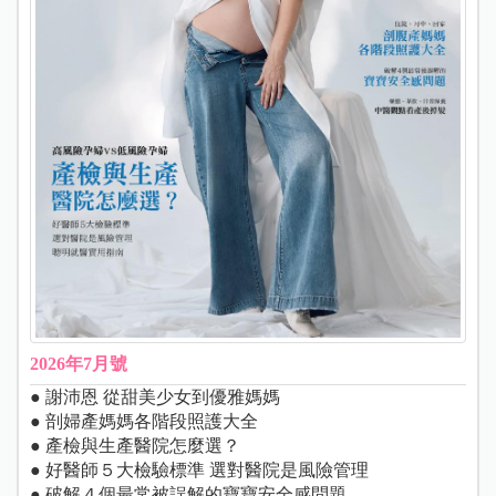
2026年7月號
● 謝沛恩 從甜美少女到優雅媽媽
● 剖婦產媽媽各階段照護大全
● 產檢與生產醫院怎麼選？
● 好醫師５大檢驗標準 選對醫院是風險管理
● 破解４個最常被誤解的寶寶安全感問題