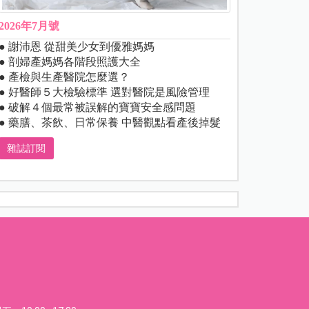
2026年7月號
● 謝沛恩 從甜美少女到優雅媽媽
● 剖婦產媽媽各階段照護大全
● 產檢與生產醫院怎麼選？
● 好醫師５大檢驗標準 選對醫院是風險管理
● 破解４個最常被誤解的寶寶安全感問題
● 藥膳、茶飲、日常保養 中醫觀點看產後掉髮
雜誌訂閱