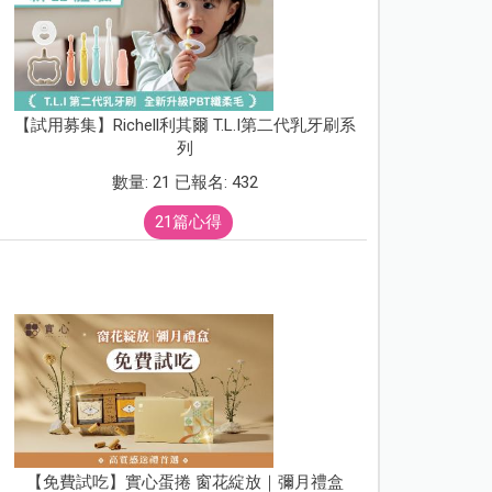
【試用募集】Richell利其爾 T.L.I第二代乳牙刷系
列
數量: 21 已報名: 432
21篇心得
【免費試吃】實心蛋捲 窗花綻放｜彌月禮盒