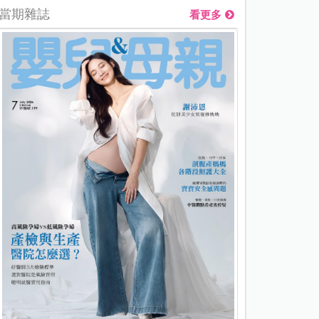
當期雜誌
看更多