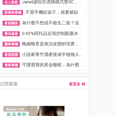
Janet謝怡芬虎媽模式禁3C，看...
名人家庭
不買手機給孩子，就要被貼「...
部落客專欄
為什麼不想或不敢生二胎？這8...
家庭關係
0.05%阿托品近視控制眼藥水納...
寶貝健康
晚婚晚育是無法改變的現實，...
醫師專欄
小說家青竹酒產後成半植物人...
產後照護
守護寶寶的黃金睡眠：為什麼...
專家專欄
試用募集
看更多