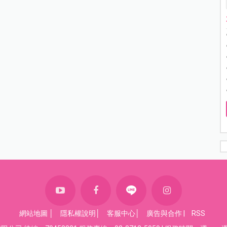
網站地圖
│
隱私權說明
│
客服中心
│
廣告與合作
|
RSS