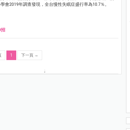
會2019年調查發現，全台慢性失眠症盛行率為10.7％。
0招
頁
1
下一頁
→
;