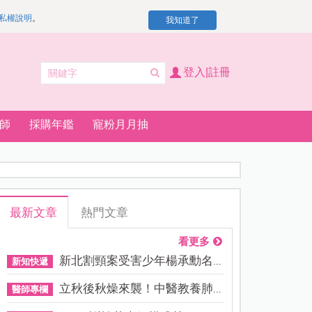
私權說明
。
我知道了
登入|註冊
師
採購年鑑
寵粉月月抽
最新文章
熱門文章
看更多
新北割頸案受害少年楊承勳名...
新知快遞
立秋後秋燥來襲！中醫教養肺...
醫師專欄