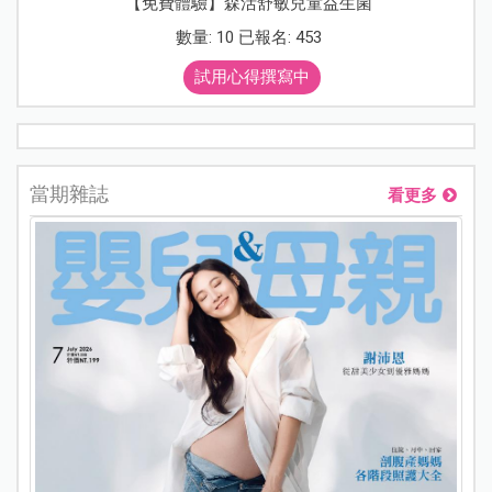
【免費體驗】森活舒敏兒童益生菌
數量: 10 已報名: 453
試用心得撰寫中
當期雜誌
看更多