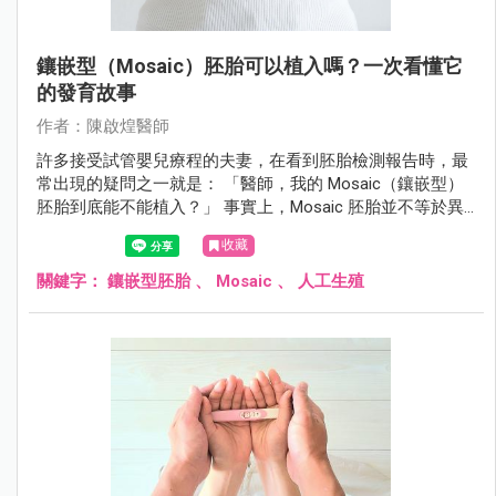
鑲嵌型（Mosaic）胚胎可以植入嗎？一次看懂它
的發育故事
作者：陳啟煌醫師
許多接受試管嬰兒療程的夫妻，在看到胚胎檢測報告時，最
常出現的疑問之一就是： 「醫師，我的 Mosaic（鑲嵌型）
胚胎到底能不能植入？」 事實上，Mosaic 胚胎並不等於異
常胚胎，也不代表一定無法懷孕。許多健康寶寶的誕生，都
收藏
曾經歷過這個令人糾結的選擇。 讓我們用一個簡單的故事，
了解 Mosaic 胚胎可能經歷的發育歷程。
關鍵字：
鑲嵌型胚胎
、
Mosaic
、
人工生殖