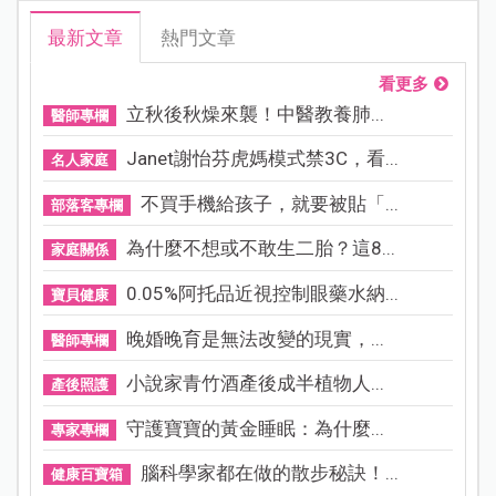
最新文章
熱門文章
看更多
立秋後秋燥來襲！中醫教養肺...
醫師專欄
Janet謝怡芬虎媽模式禁3C，看...
名人家庭
不買手機給孩子，就要被貼「...
部落客專欄
為什麼不想或不敢生二胎？這8...
家庭關係
0.05%阿托品近視控制眼藥水納...
寶貝健康
晚婚晚育是無法改變的現實，...
醫師專欄
小說家青竹酒產後成半植物人...
產後照護
守護寶寶的黃金睡眠：為什麼...
專家專欄
腦科學家都在做的散步秘訣！...
健康百寶箱