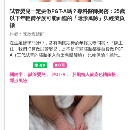
試管嬰兒一定要做PGT-A嗎？專科醫師揭密：35歲
以下年輕備孕族可能面臨的「隱形風險」與經濟負
擔
作者：陳啟煌醫師
在生殖醫學門診中，常有滿懷期待的年輕夫妻問我：「陳主
任，我們打算做試管嬰兒，是不是每顆胚胎都要自費做 PGT-
A（三代試管的胚胎植入前染色體篩檢） 比較保險？聽說這
樣能提高試管嬰兒成功率、避免流產原因？」
收藏
關鍵字：
試管嬰兒
、
PGT-A
、
胚胎植入前染色體篩檢
、
隱形風險