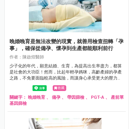
晚婚晚育是無法改變的現實，就善用檢查扭轉「孕
事」，確保從備孕、懷孕到生產都能順利前行
作者：陳啟煌醫師
少子化的年代，願意結婚、生育，為提高出生率盡力，都算
是社會的大功臣！然而，比起年輕孕媽咪，高齡產婦的孕產
之路，不免要面臨較高的風險，而讓身心承受更大的壓力。
幸而在進步的醫學庇護下，藉由科技的力量讓懷孕變得不再
收藏
困難；透過周全的產前檢查與專業照護，則讓絕大多數的高
齡產婦順利生產。
關鍵字：
晚婚晚育
、
備孕
、
帶因篩檢
、
PGT-A
、
產前單
基因篩檢