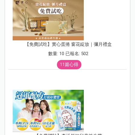
【免費試吃】實心蛋捲 窗花綻放｜彌月禮盒
數量: 10 已報名: 502
11篇心得