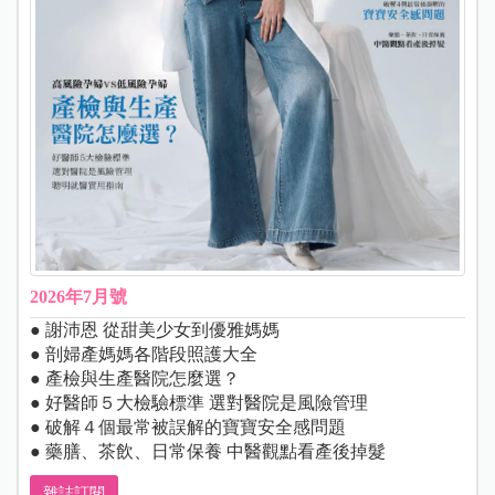
2026年7月號
● 謝沛恩 從甜美少女到優雅媽媽
● 剖婦產媽媽各階段照護大全
● 產檢與生產醫院怎麼選？
● 好醫師５大檢驗標準 選對醫院是風險管理
● 破解４個最常被誤解的寶寶安全感問題
● 藥膳、茶飲、日常保養 中醫觀點看產後掉髮
雜誌訂閱