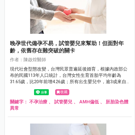
晚孕世代備孕不易，試管嬰兒來幫助！但面對年
齡，依舊存在難突破的關卡
作者：陳啟煌醫師
現代社會型態改變，台灣民眾普遍延後婚育，根據內政部公
布的民國113年人口統計，台灣女性生育首胎平均年齡為
31.65歲，比20年前增4.26歲；所有出生嬰兒中，逾3成來自
35歲以上高齡產婦。在少子化的年代，願意結婚、生育，為
收藏
提高出生率盡力，都算是社會的大功臣！然而，比起年輕孕
媽咪，高齡產婦的孕產之路，不免要面臨較高的風險，而讓
關鍵字：
不孕治療
、
試管嬰兒
、
AMH偏低
、
胚胎染色體
身心承受更大的壓力。
異常