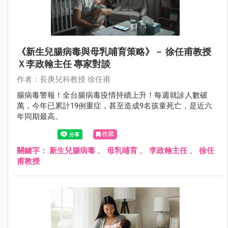
《新生兒腸病毒與母乳哺育策略》－ 徐任甫教授
Ｘ李政翰主任 專家對談
作者：長庚兒科教授 徐任甫
腸病毒警報！全台腸病毒疫情持續上升！每週就診人數破
萬，今年已累計19例重症，甚至造成9名孩童死亡，是近六
年同期最高。
收藏
關鍵字：
新生兒腸病毒
、
母乳哺育
、
李政翰主任
、
徐任
甫教授