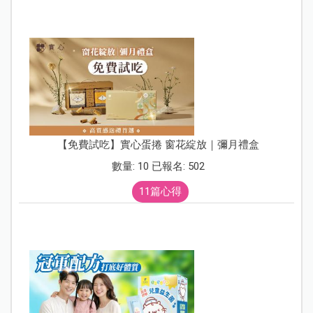
【免費試吃】實心蛋捲 窗花綻放｜彌月禮盒
數量: 10 已報名: 502
11篇心得