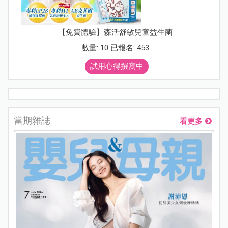
【免費體驗】森活舒敏兒童益生菌
數量: 10 已報名: 453
試用心得撰寫中
當期雜誌
看更多