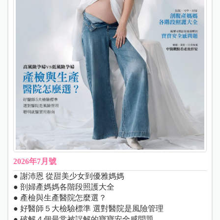
2026年7月號
● 謝沛恩 從甜美少女到優雅媽媽
● 剖婦產媽媽各階段照護大全
● 產檢與生產醫院怎麼選？
● 好醫師５大檢驗標準 選對醫院是風險管理
● 破解４個最常被誤解的寶寶安全感問題