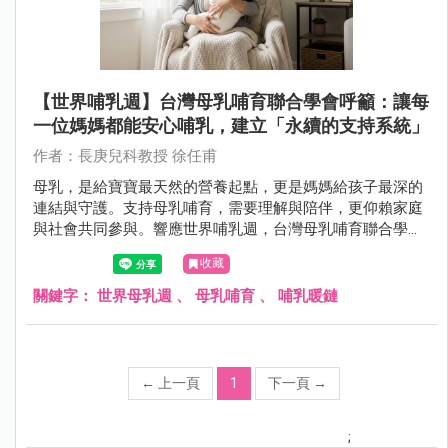
【世界哺乳週】台灣母乳哺育聯合學會呼籲：讓每
一位媽媽都能安心哺乳，建立「永續的支持系統」
作者：長庚兒科教授 徐任甫
母乳，是給寶寶最天然的營養起點，更是媽媽給孩子最深的
連結與守護。支持母乳哺育，需要理解與陪伴，更仰賴家庭
與社會共同參與。響應世界哺乳週，台灣母乳哺育聯合學會
邀請各界攜手合作，讓哺乳的價值深入每個角落。
收藏
關鍵字：
世界母乳週
、
母乳哺育
、
哺乳暖鏈
←
上一頁
1
下一頁
→
;