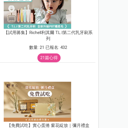
【試用募集】Richell利其爾 T.L.I第二代乳牙刷系
列
數量: 21 已報名: 432
21篇心得
【免費試吃】實心蛋捲 窗花綻放｜彌月禮盒