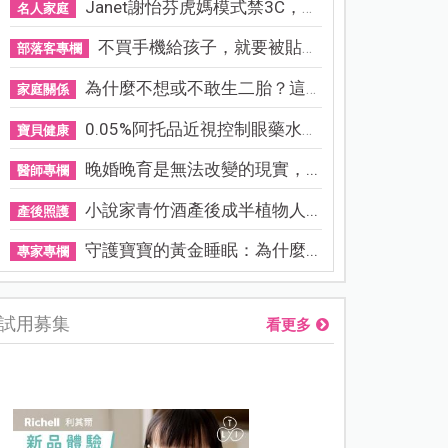
Janet謝怡芬虎媽模式禁3C，看...
名人家庭
不買手機給孩子，就要被貼「...
部落客專欄
為什麼不想或不敢生二胎？這8...
家庭關係
0.05%阿托品近視控制眼藥水納...
寶貝健康
晚婚晚育是無法改變的現實，...
醫師專欄
小說家青竹酒產後成半植物人...
產後照護
守護寶寶的黃金睡眠：為什麼...
專家專欄
試用募集
看更多