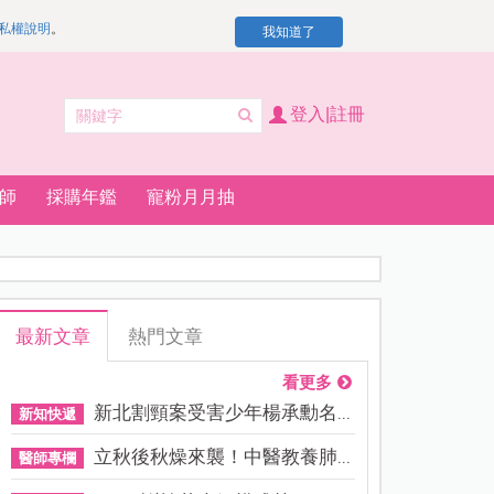
私權說明
。
我知道了
登入|註冊
師
採購年鑑
寵粉月月抽
最新文章
熱門文章
看更多
新北割頸案受害少年楊承勳名...
新知快遞
立秋後秋燥來襲！中醫教養肺...
醫師專欄