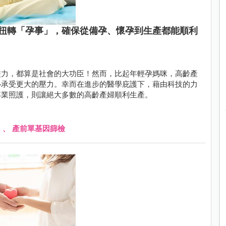
扭轉「孕事」，確保從備孕、懷孕到生產都能順利
盡力，都算是社會的大功臣！然而，比起年輕孕媽咪，高齡產
心承受更大的壓力。幸而在進步的醫學庇護下，藉由科技的力
專業照護，則讓絕大多數的高齡產婦順利生產。
A
、
產前單基因篩檢