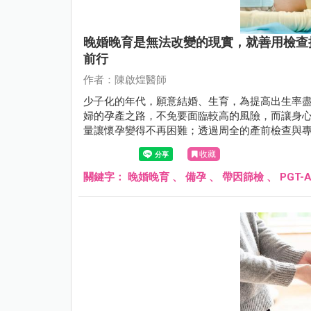
晚婚晚育是無法改變的現實，就善用檢查
前行
作者：陳啟煌醫師
少子化的年代，願意結婚、生育，為提高出生率
婦的孕產之路，不免要面臨較高的風險，而讓身
量讓懷孕變得不再困難；透過周全的產前檢查與
收藏
關鍵字：
晚婚晚育
、
備孕
、
帶因篩檢
、
PGT-