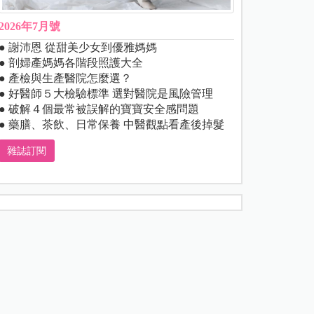
2026年7月號
● 謝沛恩 從甜美少女到優雅媽媽
● 剖婦產媽媽各階段照護大全
● 產檢與生產醫院怎麼選？
● 好醫師５大檢驗標準 選對醫院是風險管理
● 破解４個最常被誤解的寶寶安全感問題
● 藥膳、茶飲、日常保養 中醫觀點看產後掉髮
雜誌訂閱