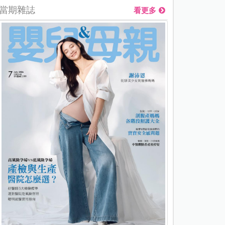
當期雜誌
看更多