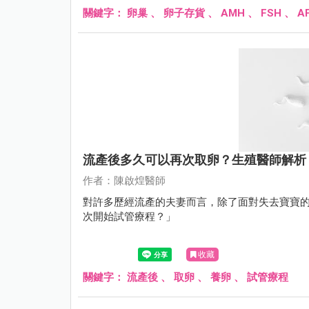
關鍵字：
卵巢
、
卵子存貨
、
AMH
、
FSH
、
A
流產後多久可以再次取卵？生殖醫師解析
作者：陳啟煌醫師
對許多歷經流產的夫妻而言，除了面對失去寶寶
次開始試管療程？」
收藏
關鍵字：
流產後
、
取卵
、
養卵
、
試管療程