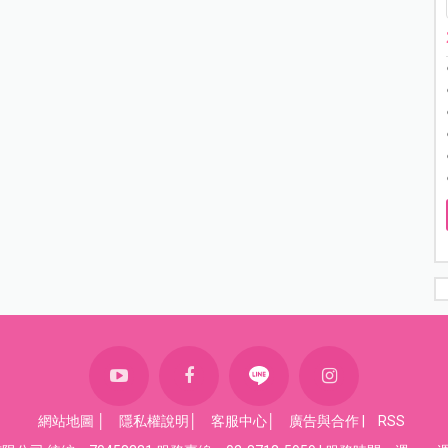
網站地圖
│
隱私權說明
│
客服中心
│
廣告與合作
|
RSS