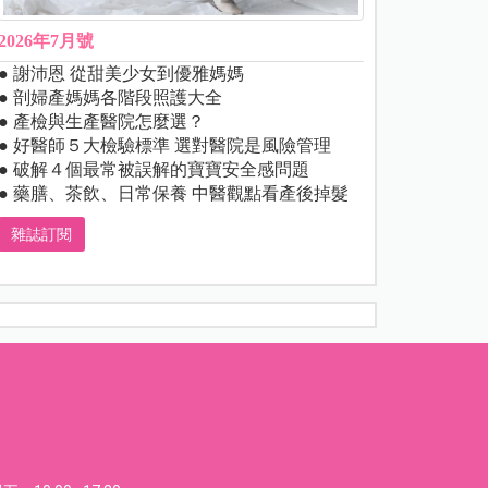
2026年7月號
● 謝沛恩 從甜美少女到優雅媽媽
● 剖婦產媽媽各階段照護大全
● 產檢與生產醫院怎麼選？
● 好醫師５大檢驗標準 選對醫院是風險管理
● 破解４個最常被誤解的寶寶安全感問題
● 藥膳、茶飲、日常保養 中醫觀點看產後掉髮
雜誌訂閱