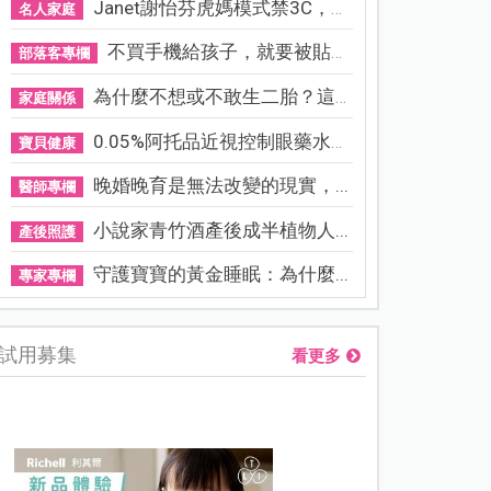
Janet謝怡芬虎媽模式禁3C，看...
名人家庭
不買手機給孩子，就要被貼「...
部落客專欄
為什麼不想或不敢生二胎？這8...
家庭關係
0.05%阿托品近視控制眼藥水納...
寶貝健康
晚婚晚育是無法改變的現實，...
醫師專欄
小說家青竹酒產後成半植物人...
產後照護
守護寶寶的黃金睡眠：為什麼...
專家專欄
試用募集
看更多