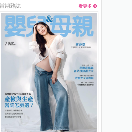
當期雜誌
看更多