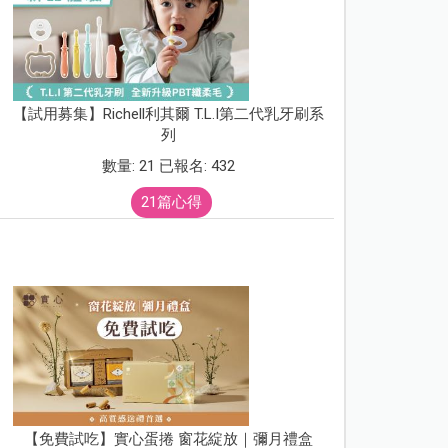
【試用募集】Richell利其爾 T.L.I第二代乳牙刷系
列
數量: 21 已報名: 432
21篇心得
【免費試吃】實心蛋捲 窗花綻放｜彌月禮盒