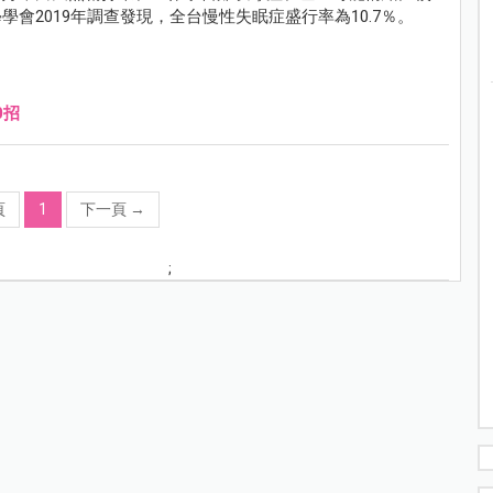
會2019年調查發現，全台慢性失眠症盛行率為10.7％。
0招
頁
1
下一頁
→
;