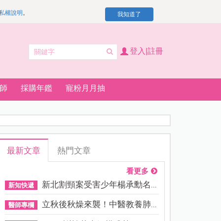
私權說明
。
我知道了
登入|註冊
師
採購年鑑
寵粉月月抽
最新文章
熱門文章
看更多
新北割頸案受害少年楊承勳名...
新知快遞
立秋後秋燥來襲！中醫教養肺...
醫師專欄