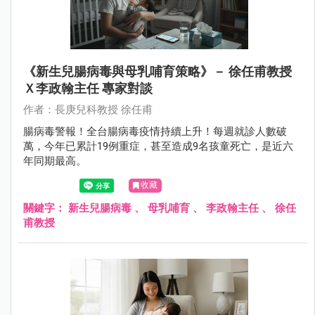
《新生兒腸病毒與母乳哺育策略》－ 徐任甫教授
Ｘ李政翰主任 專家對談
作者：長庚兒科教授 徐任甫
腸病毒警報！全台腸病毒疫情持續上升！每週就診人數破
萬，今年已累計19例重症，甚至造成9名孩童死亡，是近六
年同期最高。
收藏
關鍵字：
新生兒腸病毒
、
母乳哺育
、
李政翰主任
、
徐任
甫教授