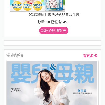
【免費體驗】森活舒敏兒童益生菌
數量: 10 已報名: 453
試用心得撰寫中
當期雜誌
看更多