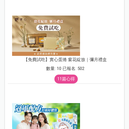
【免費試吃】實心蛋捲 窗花綻放｜彌月禮盒
數量: 10 已報名: 502
11篇心得