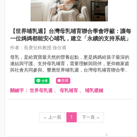
【世界哺乳週】台灣母乳哺育聯合學會呼籲：讓每
一位媽媽都能安心哺乳，建立「永續的支持系統」
作者：長庚兒科教授 徐任甫
母乳，是給寶寶最天然的營養起點，更是媽媽給孩子最深的
連結與守護。支持母乳哺育，需要理解與陪伴，更仰賴家庭
與社會共同參與。響應世界哺乳週，台灣母乳哺育聯合學會
邀請各界攜手合作，讓哺乳的價值深入每個角落。
收藏
關鍵字：
世界母乳週
、
母乳哺育
、
哺乳暖鏈
←
上一頁
1
下一頁
→
;