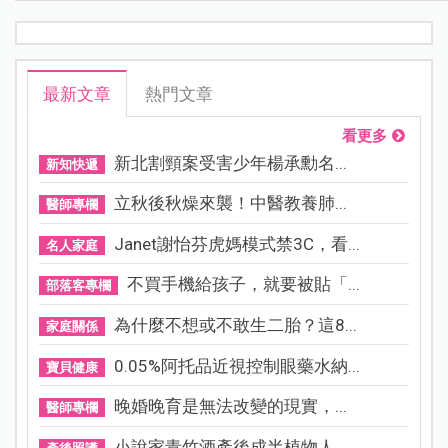
最新文章
熱門文章
看更多
新北割頸案受害少年楊承勳名...
新知快遞
立秋後秋燥來襲！中醫教養肺...
醫師專欄
Janet謝怡芬虎媽模式禁3C，看...
名人家庭
不買手機給孩子，就要被貼「...
部落客專欄
為什麼不想或不敢生二胎？這8...
家庭關係
0.05%阿托品近視控制眼藥水納...
寶貝健康
晚婚晚育是無法改變的現實，...
醫師專欄
小說家青竹酒產後成半植物人...