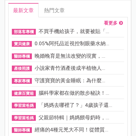
最新文章
熱門文章
看更多
不買手機給孩子，就要被貼「...
部落客專欄
0.05%阿托品近視控制眼藥水納...
寶貝健康
晚婚晚育是無法改變的現實，...
醫師專欄
小說家青竹酒產後成半植物人...
產後照護
守護寶寶的黃金睡眠：為什麼...
專家專欄
腦科學家都在做的散步秘訣！...
健康百寶箱
「媽媽去哪裡了？」4歲孩子還...
學習當爸媽
父親節特輯｜媽媽餵母奶時，...
學習當爸媽
經痛的4種元兇大不同！從體質...
醫師專欄