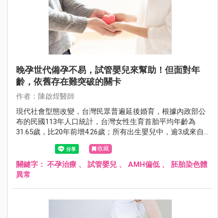
晚孕世代備孕不易，試管嬰兒來幫助！但面對年
齡，依舊存在難突破的關卡
作者：陳啟煌醫師
現代社會型態改變，台灣民眾普遍延後婚育，根據內政部公
布的民國113年人口統計，台灣女性生育首胎平均年齡為
31.65歲，比20年前增4.26歲；所有出生嬰兒中，逾3成來自
35歲以上高齡產婦。在少子化的年代，願意結婚、生育，為
收藏
提高出生率盡力，都算是社會的大功臣！然而，比起年輕孕
媽咪，高齡產婦的孕產之路，不免要面臨較高的風險，而讓
關鍵字：
不孕治療
、
試管嬰兒
、
AMH偏低
、
胚胎染色體
身心承受更大的壓力。
異常