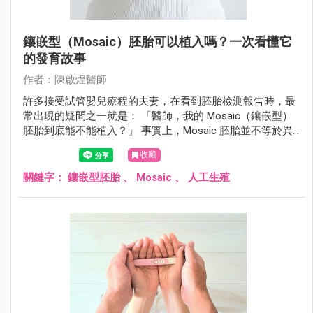
鑲嵌型（Mosaic）胚胎可以植入嗎？一次看懂它
的發育故事
作者：陳啟煌醫師
許多接受試管嬰兒療程的夫妻，在看到胚胎檢測報告時，最
常出現的疑問之一就是： 「醫師，我的 Mosaic（鑲嵌型）
胚胎到底能不能植入？」 事實上，Mosaic 胚胎並不等於異
常胚胎，也不代表一定無法懷孕。許多健康寶寶的誕生，都
收藏
曾經歷過這個令人糾結的選擇。 讓我們用一個簡單的故事，
了解 Mosaic 胚胎可能經歷的發育歷程。
關鍵字：
鑲嵌型胚胎
、
Mosaic
、
人工生殖