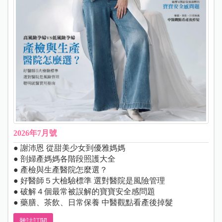
2026年7月號
● 謝沛恩 從甜美少女到優雅媽媽
● 剖婦產媽媽各階段照護大全
● 產檢與生產醫院怎麼選？
● 好醫師５大檢驗標準 選對醫院是風險管理
● 破解４個最常被誤解的寶寶安全感問題
● 藥膳、茶飲、日常保養 中醫觀點看產後掉髮
雜誌訂閱