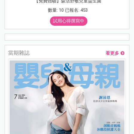
【免費體驗】森活舒敏兒童益生菌
數量: 10 已報名: 453
試用心得撰寫中
當期雜誌
看更多