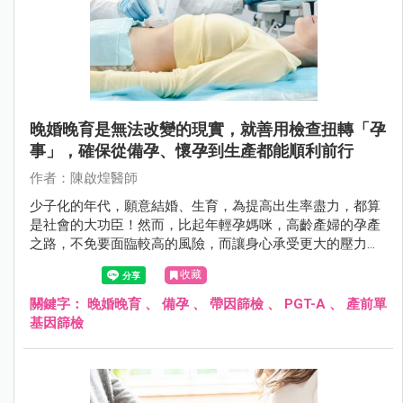
晚婚晚育是無法改變的現實，就善用檢查扭轉「孕
事」，確保從備孕、懷孕到生產都能順利前行
作者：陳啟煌醫師
少子化的年代，願意結婚、生育，為提高出生率盡力，都算
是社會的大功臣！然而，比起年輕孕媽咪，高齡產婦的孕產
之路，不免要面臨較高的風險，而讓身心承受更大的壓力。
幸而在進步的醫學庇護下，藉由科技的力量讓懷孕變得不再
收藏
困難；透過周全的產前檢查與專業照護，則讓絕大多數的高
齡產婦順利生產。
關鍵字：
晚婚晚育
、
備孕
、
帶因篩檢
、
PGT-A
、
產前單
基因篩檢