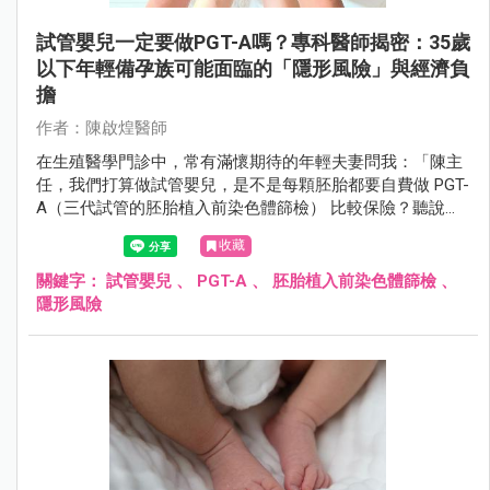
試管嬰兒一定要做PGT-A嗎？專科醫師揭密：35歲
以下年輕備孕族可能面臨的「隱形風險」與經濟負
擔
作者：陳啟煌醫師
在生殖醫學門診中，常有滿懷期待的年輕夫妻問我：「陳主
任，我們打算做試管嬰兒，是不是每顆胚胎都要自費做 PGT-
A（三代試管的胚胎植入前染色體篩檢） 比較保險？聽說這
樣能提高試管嬰兒成功率、避免流產原因？」
收藏
關鍵字：
試管嬰兒
、
PGT-A
、
胚胎植入前染色體篩檢
、
隱形風險