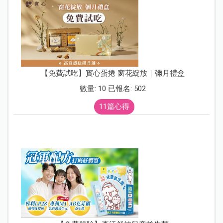
【免費試吃】實心蛋捲 窗花綻放｜彌月禮盒
數量: 10 已報名: 502
11篇心得