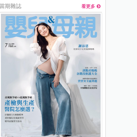
當期雜誌
看更多