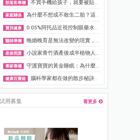
不買手機給孩子，就要被貼「...
部落客專欄
為什麼不想或不敢生二胎？這8...
家庭關係
0.05%阿托品近視控制眼藥水納...
寶貝健康
晚婚晚育是無法改變的現實，...
醫師專欄
小說家青竹酒產後成半植物人...
產後照護
守護寶寶的黃金睡眠：為什麼...
專家專欄
腦科學家都在做的散步秘訣！...
健康百寶箱
試用募集
看更多