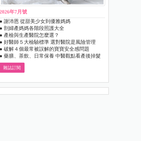
2026年7月號
● 謝沛恩 從甜美少女到優雅媽媽
● 剖婦產媽媽各階段照護大全
● 產檢與生產醫院怎麼選？
● 好醫師５大檢驗標準 選對醫院是風險管理
● 破解４個最常被誤解的寶寶安全感問題
● 藥膳、茶飲、日常保養 中醫觀點看產後掉髮
雜誌訂閱