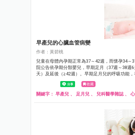
早產兒的心臟血管病變
作者：黃碧桃
兒童在母體內孕期正常為37～42週，而懷孕34～
院公告依孕期分類嬰兒，早期足月（37週～38週6天
天）及延後（≧42週）。早期足月兒的呼吸功能
收藏
關鍵字：
早產兒
、
足月兒
、
兒科醫學雜誌
、
心