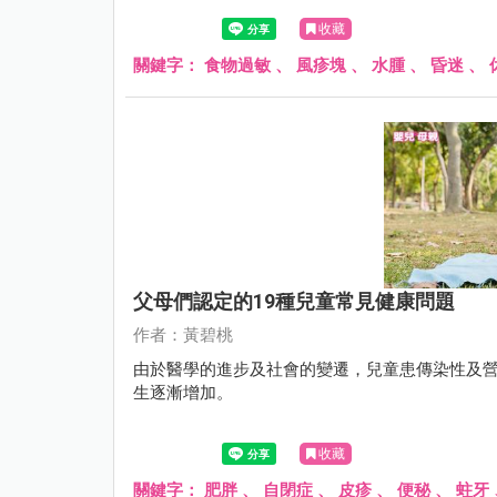
收藏
關鍵字：
食物過敏
、
風疹塊
、
水腫
、
昏迷
、
父母們認定的19種兒童常見健康問題
作者：黃碧桃
由於醫學的進步及社會的變遷，兒童患傳染性及
生逐漸增加。
收藏
關鍵字：
肥胖
、
自閉症
、
皮疹
、
便秘
、
蛀牙