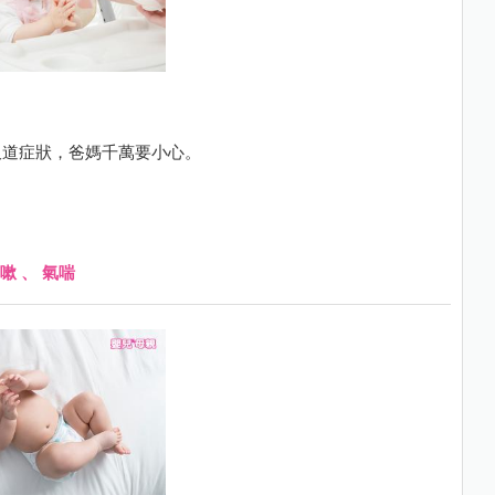
吸道症狀，爸媽千萬要小心。
嗽
、
氣喘