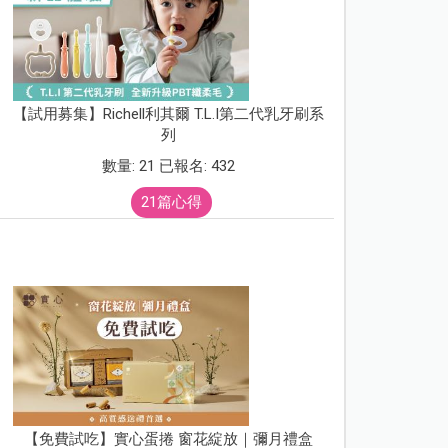
【試用募集】Richell利其爾 T.L.I第二代乳牙刷系
列
數量: 21 已報名: 432
21篇心得
【免費試吃】實心蛋捲 窗花綻放｜彌月禮盒