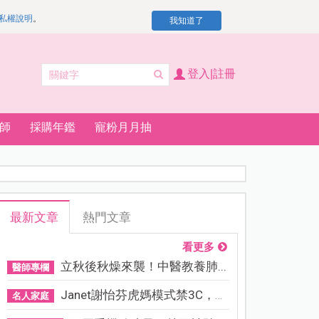
私權說明
。
我知道了
登入|註冊
師
採購年鑑
寵粉月月抽
最新文章
熱門文章
看更多
立秋後秋燥來襲！中醫教養肺...
醫師專欄
Janet謝怡芬虎媽模式禁3C，看...
名人家庭