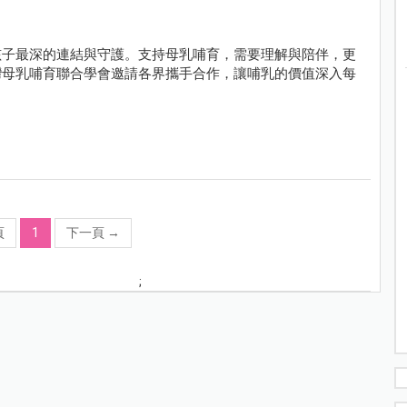
孩子最深的連結與守護。支持母乳哺育，需要理解與陪伴，更
灣母乳哺育聯合學會邀請各界攜手合作，讓哺乳的價值深入每
頁
1
下一頁
→
;