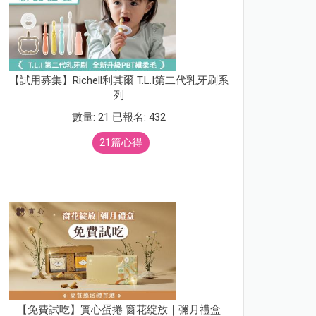
【試用募集】Richell利其爾 T.L.I第二代乳牙刷系
列
數量: 21 已報名: 432
21篇心得
【免費試吃】實心蛋捲 窗花綻放｜彌月禮盒