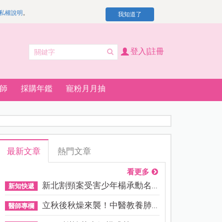
私權說明
。
我知道了
登入|註冊
師
採購年鑑
寵粉月月抽
最新文章
熱門文章
看更多
新北割頸案受害少年楊承勳名...
新知快遞
立秋後秋燥來襲！中醫教養肺...
醫師專欄