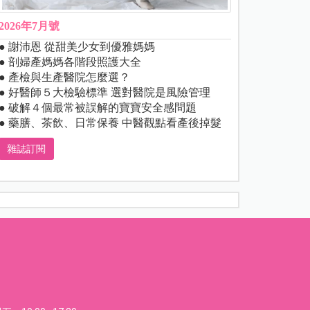
2026年7月號
● 謝沛恩 從甜美少女到優雅媽媽
● 剖婦產媽媽各階段照護大全
● 產檢與生產醫院怎麼選？
● 好醫師５大檢驗標準 選對醫院是風險管理
● 破解４個最常被誤解的寶寶安全感問題
● 藥膳、茶飲、日常保養 中醫觀點看產後掉髮
雜誌訂閱