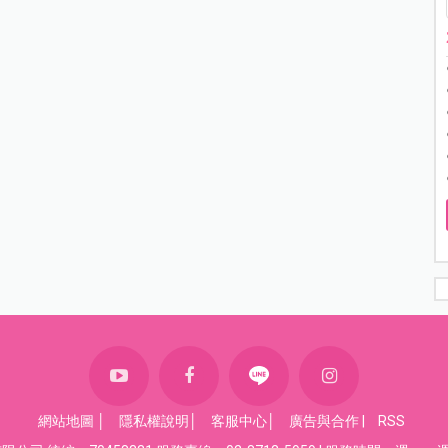
網站地圖
│
隱私權說明
│
客服中心
│
廣告與合作
|
RSS