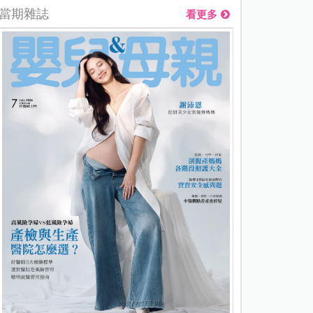
當期雜誌
看更多