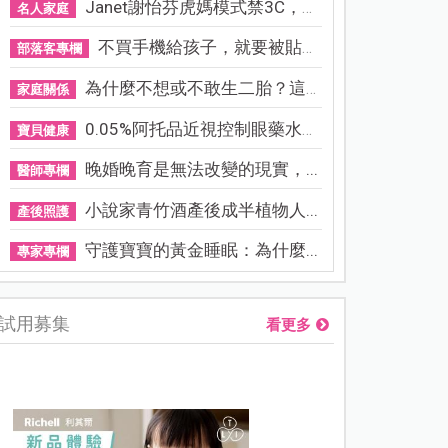
Janet謝怡芬虎媽模式禁3C，看...
名人家庭
不買手機給孩子，就要被貼「...
部落客專欄
為什麼不想或不敢生二胎？這8...
家庭關係
0.05%阿托品近視控制眼藥水納...
寶貝健康
晚婚晚育是無法改變的現實，...
醫師專欄
小說家青竹酒產後成半植物人...
產後照護
守護寶寶的黃金睡眠：為什麼...
專家專欄
試用募集
看更多