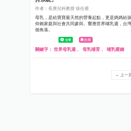
作者：長庚兒科教授 徐任甫
母乳，是給寶寶最天然的營養起點，更是媽媽給
仰賴家庭與社會共同參與。響應世界哺乳週，台
個角落。
收藏
關鍵字：
世界母乳週
、
母乳哺育
、
哺乳暖鏈
←
上一