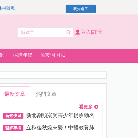
私權說明
。
我知道了
登入|註冊
師
採購年鑑
寵粉月月抽
最新文章
熱門文章
看更多
新北割頸案受害少年楊承勳名...
新知快遞
立秋後秋燥來襲！中醫教養肺...
醫師專欄