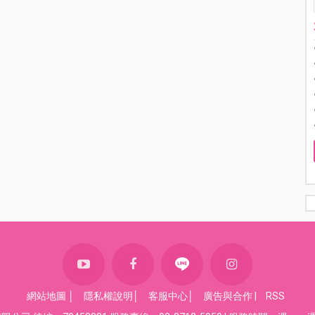
網站地圖
│
隱私權說明
│
客服中心
│
廣告與合作
|
RSS