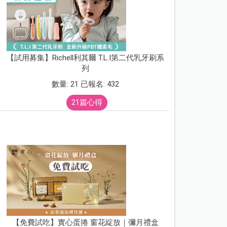
【試用募集】Richell利其爾 T.L.I第二代乳牙刷系
列
數量: 21 已報名: 432
21篇心得
【免費試吃】實心蛋捲 窗花綻放｜彌月禮盒