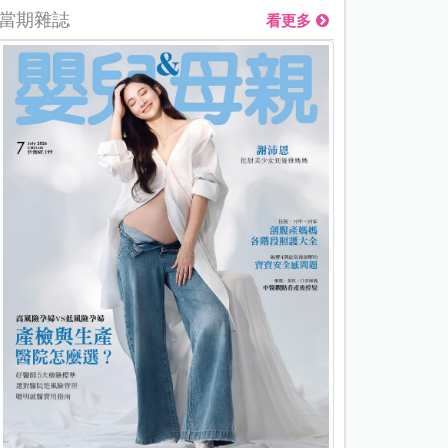
當期雜誌
看更多