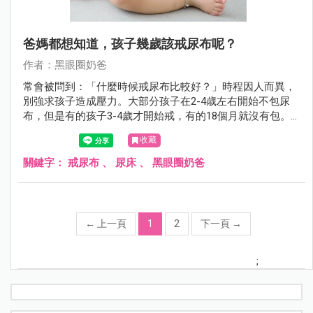
爸媽都想知道，孩子幾歲該戒尿布呢？
作者：黑眼圈奶爸
常會被問到：「什麼時候戒尿布比較好？」時程因人而異，
別強求孩子造成壓力。大部分孩子在2-4歳左右開始不包尿
布，但是有的孩子3-4歲才開始戒，有的18個月就沒有包。
每個孩子都不一樣，等他準備好。
收藏
關鍵字：
戒尿布
、
尿床
、
黑眼圈奶爸
←
上一頁
1
2
下一頁
→
;