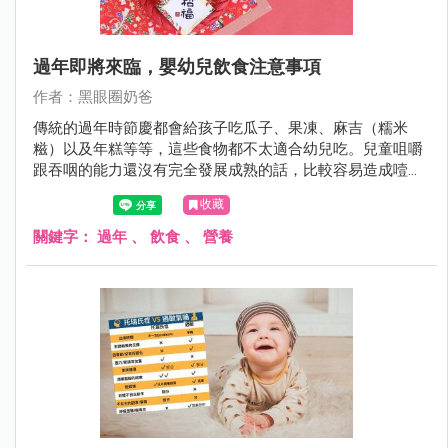
過年即將來臨，嬰幼兒飲食注意事項
作者：黑眼圈奶爸
傳統的過年時節慶都會給孩子吃瓜子、果凍、麻吉（糯米
糍）以及年糕等等，這些食物都不太適合幼兒吃。兒童咀嚼
跟吞咽的能力還沒有完全發展成熟的話，比較容易造成噎住
窒息的意外發生，這一點父母跟家長長輩們，要特別留意還
收藏
有事先跟長輩溝通好。
關鍵字：
過年
、
飲食
、
營養