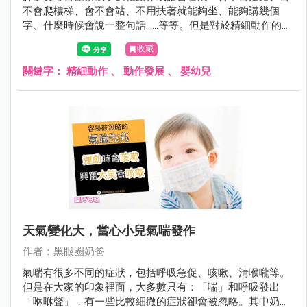
不會爬樓梯、會不會站、不用扶著就能夠坐、能夠講幾個
字、什麼時候會說一整句話……等等。但是對於精細動作的觀
察，較容易忽略。
收藏
關鍵字：
精細動作
、
動作發展
、
嬰幼兒
天氣變化大，當心小兒氣喘發作
作者：黑眼圈奶爸
氣喘有很多不同的症狀，包括呼吸急促、咳嗽、清喉嚨等。
但是在大家的印象裡面，大多數只有：「喘」和呼吸發出
「咻咻聲」，有一些比較細微的症狀卻會被忽略。其中奶爸