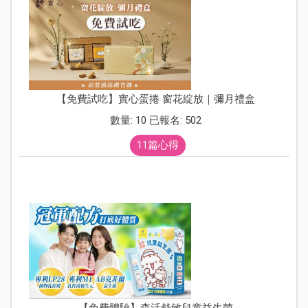
【免費試吃】實心蛋捲 窗花綻放｜彌月禮盒
數量: 10 已報名: 502
11篇心得