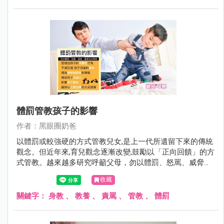
體罰管教孩子的影響
作者：黑眼圈奶爸
以體罰或較強硬的方式管教兒女,是上一代所遺留下來的傳統
觀念。但近年來,育兒觀念逐漸改變,鼓勵以「正向回饋」的方
式管教。越來越多研究呼籲父母，勿以體罰、怒罵、威脅、
羞辱方式管教孩子。
收藏
關鍵字：
身教
、
教養
、
責罵
、
管教
、
體罰