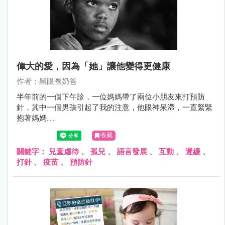
偉大的愛，因為「她」讓他變得更健康
作者：黑眼圈奶爸
半年前的一個下午診，一位媽媽帶了兩位小朋友來打預防
針，其中一個男孩引起了我的注意，他眼神呆滯，一直緊緊
抱著媽媽......
收藏
關鍵字：
兒童虐待
、
孤兒
、
語言發展
、
互動
、
遲緩
、
打針
、
疫苗
、
預防針