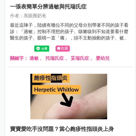
一張表簡單分辨過敏與托瑞氏症
作者：黑眼圈奶爸
最近這陣子，陸續有幾位不同的父母分別帶著不同的孩子看
診：「過敏」控制不理想的孩子、咳嗽咳到不知道要看什麼
醫生的孩子、眼睛一直「癢」，頭不主動抽動的孩子、被別
的醫師診斷為「托瑞氏」，但是父母對診斷有所疑慮的孩
收藏
子。
關鍵字：
過敏
、
托瑞氏症
、
妥瑞氏症
、
嬰幼兒
寶寶愛吃手沒問題？當心皰疹性指頭炎上身