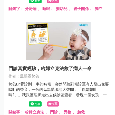
收藏
關鍵字：
分房睡
、
睡眠
、
嬰幼兒
、
親子關係
、
獨立
門診真實經驗，哈姆立克法救了病人一命
作者：黑眼圈奶爸
奶爸Dr.看診到一半的時候，突然間聽到候診區有人發出像要
嘔吐的聲音，一旁的母親慌張地大聲問：「你是想吐
嗎?」。我跟護理師走出去候診區查看，發現一個女孩，一
手捏著自己的喉嚨，另外一手像是溺水般在空中抓東西，好
收藏
像很辛苦，在掙扎一樣，沒有辦法說話呼吸，雙腳站不穩，
不斷地亂抓，想要拼命呼吸、求救。
關鍵字：
哈姆立克法
、
門診
、
異物
、
急救