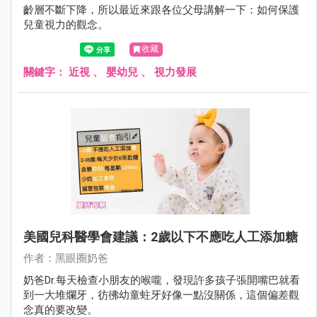
齡層不斷下降，所以最近來跟各位父母講解一下：如何保護
兒童視力的觀念。
收藏
關鍵字：
近視
、
嬰幼兒
、
視力發展
美國兒科醫學會建議：2歲以下不應吃人工添加糖
作者：黑眼圈奶爸
奶爸Dr.每天檢查小朋友的喉嚨，發現許多孩子張開嘴巴就看
到一大堆爛牙，彷彿幼童蛀牙好像一點沒關係，這個偏差觀
念真的要改變。