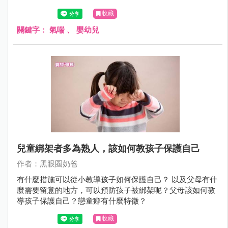
Dr.的觀察「運動時候會咳嗽」和「笑得太厲害的時候會咳
收藏
嗽」是最容易被父母忽略的。
關鍵字：
氣喘
、
嬰幼兒
兒童綁架者多為熟人，該如何教孩子保護自己
作者：黑眼圈奶爸
有什麼措施可以從小教導孩子如何保護自己？ 以及父母有什
麼需要留意的地方，可以預防孩子被綁架呢？父母該如何教
導孩子保護自己？戀童癖有什麼特徵？
收藏