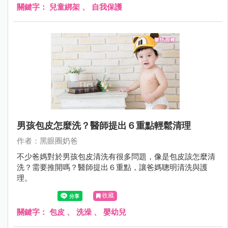
關鍵字：
兒童綁架
、
自我保護
男孩包皮怎麼洗？醫師提出６重點輕鬆清理
作者：黑眼圈奶爸
不少爸媽對於男孩包皮清洗有很多問題，像是包皮該怎麼清
洗？需要推開嗎？醫師提出６重點，讓爸媽聰明清洗與護
理。
收藏
關鍵字：
包皮
、
洗澡
、
嬰幼兒