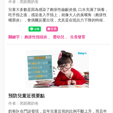
作者：黑眼圈奶爸
兒童大多數是因為感染了皰疹性齒齦炎後, 口水充滿了病毒，
吃手指之後，感染進入手指上，就像大人的臭嘴角（皰疹性
嘴唇炎），會偶爾反覆出現，尤其是在抵抗力下降的時候，
會癢又痛。
收藏
關鍵字：
皰疹性指頭炎
、
嬰幼兒
、
生長發育
預防兒童近視要點
作者：黑眼圈奶爸
奶爸Dr.在門診發現，近年兒童近視的比例不斷上升，而且年