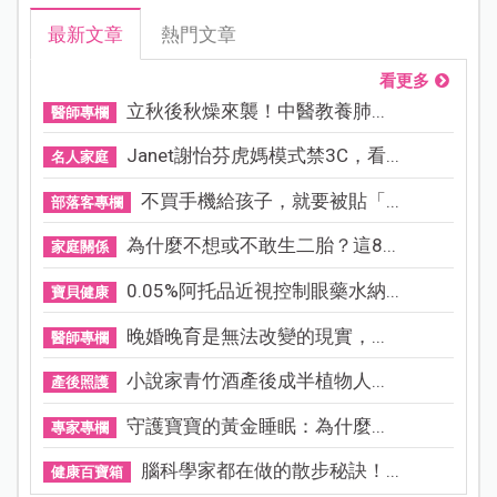
最新文章
熱門文章
看更多
立秋後秋燥來襲！中醫教養肺...
醫師專欄
Janet謝怡芬虎媽模式禁3C，看...
名人家庭
不買手機給孩子，就要被貼「...
部落客專欄
為什麼不想或不敢生二胎？這8...
家庭關係
0.05%阿托品近視控制眼藥水納...
寶貝健康
晚婚晚育是無法改變的現實，...
醫師專欄
小說家青竹酒產後成半植物人...
產後照護
守護寶寶的黃金睡眠：為什麼...
專家專欄
腦科學家都在做的散步秘訣！...
健康百寶箱