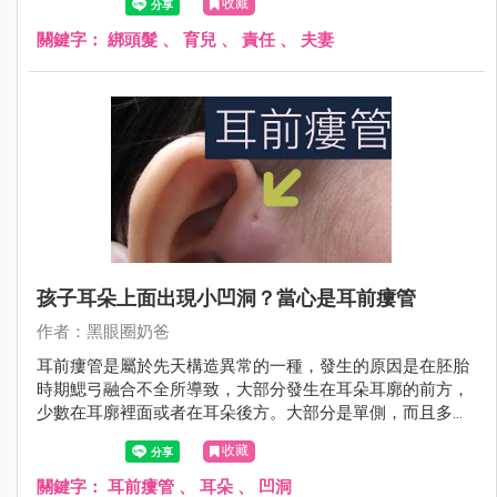
收藏
長，總是慢慢會看到成果的。
關鍵字：
綁頭髮
、
育兒
、
責任
、
夫妻
孩子耳朵上面出現小凹洞？當心是耳前瘻管
作者：黑眼圈奶爸
耳前瘻管是屬於先天構造異常的一種，發生的原因是在胚胎
時期鰓弓融合不全所導致，大部分發生在耳朵耳廓的前方，
少數在耳廓裡面或者在耳朵後方。大部分是單側，而且多發
生在右邊。
收藏
關鍵字：
耳前瘻管
、
耳朵
、
凹洞