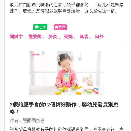
最近在門診遇到咳嗽的患者，幾乎都會問：「這是不是黴漿
菌？」發現民眾有很多誤解需要澄清，所以整理這一篇。
收藏
關鍵字：
黴漿菌
、
肺炎
、
發燒
、
氣喘
、
日舒
2歳前應學會的12個精細動作，嬰幼兒發展別忽
略！
作者：黑眼圈奶爸
許多父母會觀察孩子的粗動作或語言發展：會不會走路、會