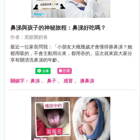
鼻涕與孩子的神秘旅程：鼻涕好吃嗎？
作者：黑眼圈奶爸
最近一位家長問我：「小朋友大概幾歲才會懂得擤鼻涕？她
都用吸的，不會主動用出來，都用吞的」這次就來跟大家分
享有關清洗鼻涕的年齡。
收藏
關鍵字：
鼻涕
、
鼻子
、
感冒
、
擤鼻涕