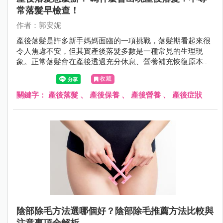
常落髮早檢查！
作者：郭安妮
產後落髮是許多新手媽媽面臨的一項挑戰，落髮期看起來很
令人焦慮不安，但其實產後落髮多數是一種常見的生理現
象。正常落髮會在產後透過充分休息、營養補充恢復原本豐
盈的秀髮，若是不正常落髮，則需盡快就醫。
收藏
關鍵字：
產後落髮
、
產後保養
、
產後營養
、
產後症狀
陰部除毛方法選哪個好？陰部除毛推薦方法比較與
注意事項全解析