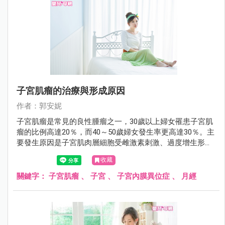
子宮肌瘤的治療與形成原因
作者：郭安妮
子宮肌瘤是常見的良性腫瘤之一，30歲以上婦女罹患子宮肌
瘤的比例高達20％，而40～50歲婦女發生率更高達30％。主
要發生原因是子宮肌肉層細胞受雌激素刺激、過度增生形成
的良性腫瘤，大部份不需要治療，只要定期追蹤即可。
收藏
關鍵字：
子宮肌瘤
、
子宮
、
子宮內膜異位症
、
月經