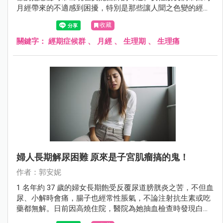
月經帶來的不適感到困擾，特別是那些讓人聞之色變的經期
症候群，在年齡介於 20 ~ 40 歲之間更是常見，尤其是在 25
收藏
~ 35 歲這個年齡段達到高峰。在這裡，安妮醫師將與大家分
享一些能夠幫助你揮別生理不適、重拾好氣色的建議。
關鍵字：
經期症候群
、
月經
、
生理期
、
生理痛
婦人長期解尿困難 原來是子宮肌瘤搞的鬼！
作者：郭安妮
1 名年約 37 歲的婦女長期飽受反覆尿道膀胱炎之苦，不但血
尿、小解時會痛，腸子也經常性脹氣，不論注射抗生素或吃
藥都無解。日前因高燒住院，醫院為她抽血檢查時發現白血
球數超標，血液裡滿佈細菌，同時檢查出她子宮裡長有 7、8