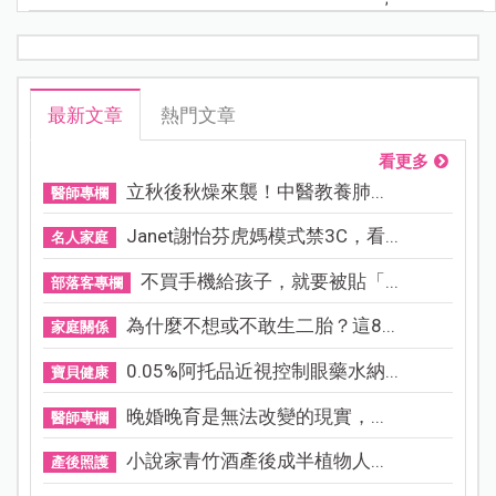
最新文章
熱門文章
看更多
立秋後秋燥來襲！中醫教養肺...
醫師專欄
Janet謝怡芬虎媽模式禁3C，看...
名人家庭
不買手機給孩子，就要被貼「...
部落客專欄
為什麼不想或不敢生二胎？這8...
家庭關係
0.05%阿托品近視控制眼藥水納...
寶貝健康
晚婚晚育是無法改變的現實，...
醫師專欄
小說家青竹酒產後成半植物人...
產後照護