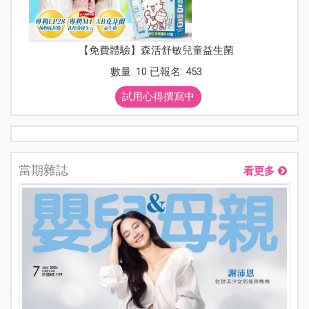
【免費體驗】森活舒敏兒童益生菌
數量: 10 已報名: 453
試用心得撰寫中
當期雜誌
看更多