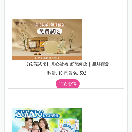
【免費試吃】實心蛋捲 窗花綻放｜彌月禮盒
數量: 10 已報名: 502
11篇心得