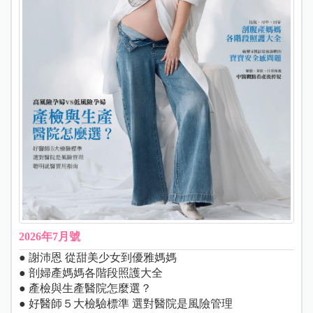
2026年7月號
● 謝沛恩 從甜美少女到優雅媽媽
● 剖婦產媽媽各階段照護大全
● 產檢與生產醫院怎麼選？
● 好醫師５大檢驗標準 選對醫院是風險管理