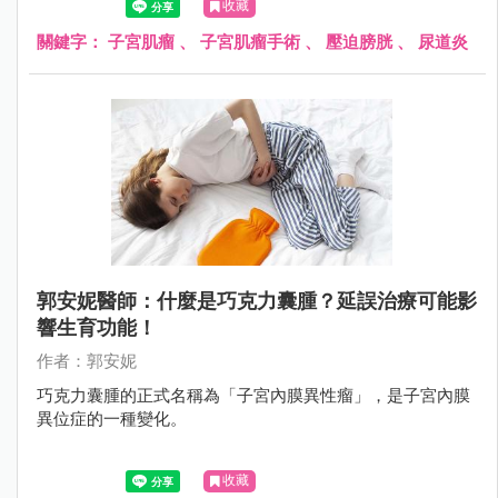
收藏
顆大小不一的肌瘤，其中 1 顆大約 8 公分大，向外壓迫到膀
胱和尿道，造成頻尿、排尿困難；另 1 顆壓迫到腸子，造成
關鍵字：
子宮肌瘤
、
子宮肌瘤手術
、
壓迫膀胱
、
尿道炎
腹脹不舒服，因此立即為她安排手術切除肌瘤，才終於根除
了這位婦女的長期之痛。
郭安妮醫師：什麼是巧克力囊腫？延誤治療可能影
響生育功能！
作者：郭安妮
巧克力囊腫的正式名稱為「子宮內膜異性瘤」，是子宮內膜
異位症的一種變化。
收藏