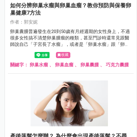
如何分辨卵巢水瘤與卵巢血瘤？教你預防與保養卵
巢健康7方法
作者：郭安妮
卵巢囊腫普遍發生在20到50歲有月經週期的女性身上，不過
很多女性搞不清楚卵巢腫瘤的種類，甚至門診時還常見跟醫
師說自己「子宮長了水瘤」，或者是「卵巢水瘤」跟「卵巢
血瘤」分不清楚，女性朋友應該要認識什麼是卵巢囊腫。
收藏
關鍵字：
卵巢水瘤
、
卵巢血瘤
、
卵巢囊腫
、
巧克力囊腫
產後落髮怎麼辦？ 為什麼會出現產後落髮？不尋