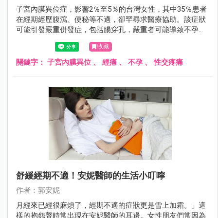
子宮內膜異位症，影響2％至5％的台灣女性，其中35％患者
在經期經歷腹瀉、便秘等不適，卻罕尋求醫療協助。該症狀
可能引發嚴重併發症，包括腸穿孔，嚴重者可能導致不孕。
臨床表現包括經痛、不孕症、性交疼痛等。及早發現及治療
收藏
至關重要，特別對計劃生育的女性，懷孕期間的荷爾蒙變化
有助於症狀緩解。
關鍵字：
子宮內膜異位
、
經痛
、
不孕
、
性交疼痛
舒緩經期不適！安妮醫師的生活小叮嚀
作者：郭安妮
月經來已經很麻煩了，經期不適的症狀更是雪上加霜。」這
樣的抱怨聲時常出現在安妮醫師的耳邊。女性朋友們常因為