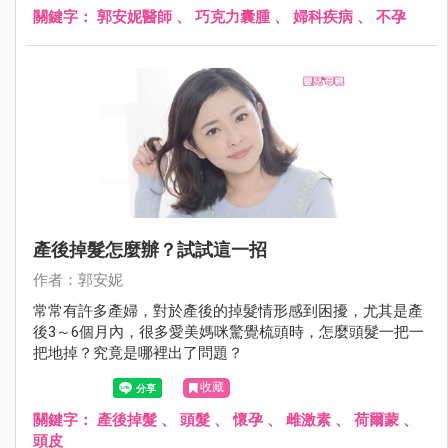
關鍵字：
郭安妮醫師
、
巧克力囊腫
、
婦科疾病
、
不孕
產後掉髮怎麼辦？試試這一招
作者：郭安妮
常常有許多產婦，對於產後的掉髮情形感到困擾，尤其是產
後3～6個月內，很多愛美媽咪驚覺梳頭時，怎麼頭髮一把一
把地掉？究竟是哪裡出了問題？
收藏
關鍵字：
產後掉髮
、
頭髮
、
懷孕
、
雌激素
、
荷爾蒙
、
頭皮