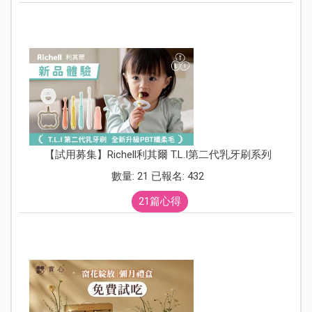
【試用募集】Richell利其爾 T.L.I第二代乳牙刷系列
數量: 21 已報名: 432
21篇心得