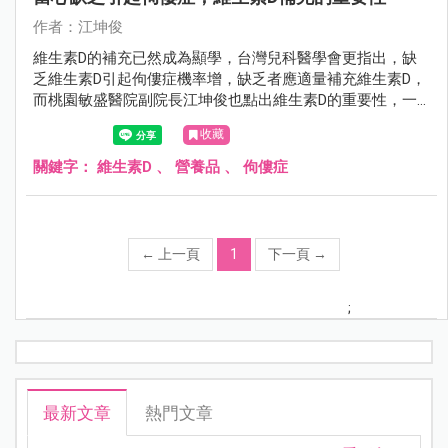
作者：江坤俊
維生素D的補充已然成為顯學，台灣兒科醫學會更指出，缺
乏維生素D引起佝僂症機率增，缺乏者應適量補充維生素D，
而桃園敏盛醫院副院長江坤俊也點出維生素D的重要性，一
起來看看。
收藏
關鍵字：
維生素D
、
營養品
、
佝僂症
←
上一頁
1
下一頁
→
;
最新文章
熱門文章