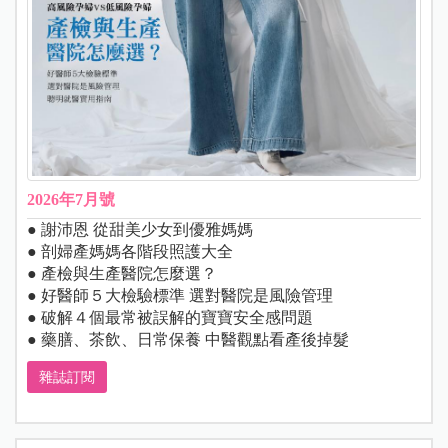
2026年7月號
● 謝沛恩 從甜美少女到優雅媽媽
● 剖婦產媽媽各階段照護大全
● 產檢與生產醫院怎麼選？
● 好醫師５大檢驗標準 選對醫院是風險管理
● 破解４個最常被誤解的寶寶安全感問題
● 藥膳、茶飲、日常保養 中醫觀點看產後掉髮
雜誌訂閱