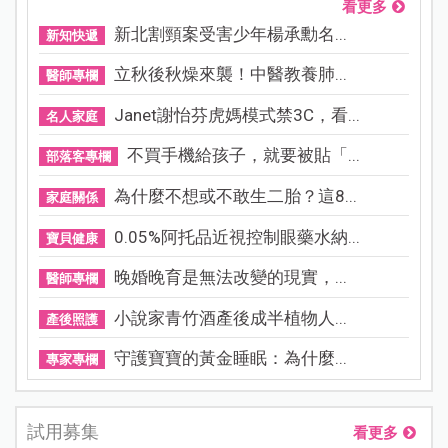
看更多
新北割頸案受害少年楊承勳名...
新知快遞
立秋後秋燥來襲！中醫教養肺...
醫師專欄
Janet謝怡芬虎媽模式禁3C，看...
名人家庭
不買手機給孩子，就要被貼「...
部落客專欄
為什麼不想或不敢生二胎？這8...
家庭關係
0.05%阿托品近視控制眼藥水納...
寶貝健康
晚婚晚育是無法改變的現實，...
醫師專欄
小說家青竹酒產後成半植物人...
產後照護
守護寶寶的黃金睡眠：為什麼...
專家專欄
試用募集
看更多