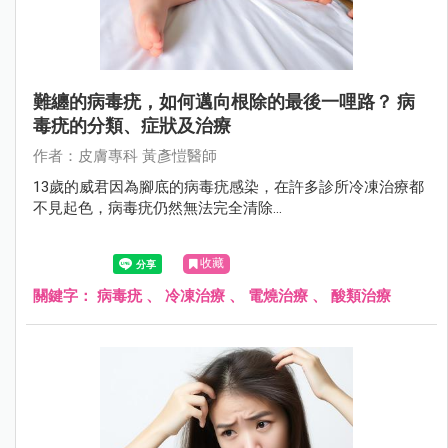
難纏的病毒疣，如何邁向根除的最後一哩路？ 病
毒疣的分類、症狀及治療
作者：⽪膚專科 黃彥愷醫師
13歲的威君因為腳底的病毒疣感染，在許多診所冷凍治療都
不見起色，病毒疣仍然無法完全清除...
收藏
關鍵字：
病毒疣
、
冷凍治療
、
電燒治療
、
酸類治療