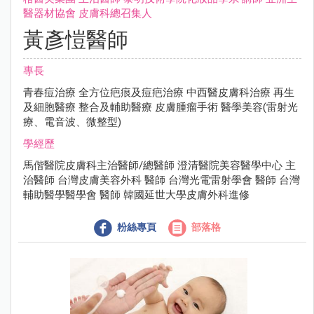
醫器材協會 ⽪膚科總召集⼈
黃彥愷醫師
專長
青春痘治療 全⽅位疤痕及痘疤治療 中⻄醫⽪膚科治療 再⽣
及細胞醫療 整合及輔助醫療 ⽪膚腫瘤⼿術 醫學美容(雷射光
療、電⾳波、微整型)
學經歷
⾺偕醫院⽪膚科主治醫師/總醫師 澄清醫院美容醫學中⼼ 主
治醫師 台灣⽪膚美容外科 醫師 台灣光電雷射學會 醫師 台灣
輔助醫學醫學會 醫師 韓國延世⼤學⽪膚外科進修
粉絲專頁
部落格