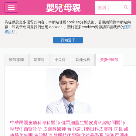
Toggle
navigation
為提供您更多優質的內容，本網站使用cookies分析技術。若繼續閱覽本網站內
容，即表示您同意我們使用 cookies， 關於更多cookies資訊請閱讀我們的
隱私
權說明
。
我知道了
醫師專欄
婦產科
小兒科
其他分科
黃彥愷醫師
中華⺠國⽪膚科專科醫師 健眾細胞⽣醫⽪膚科總顧問醫師
聖璽中⻄醫診所 ⽪膚科醫師 台中諾⾙爾眼科⽪膚科 院長 維
格醫美集團 主治醫師 黎明技術學院化妝品學系 講師 亞洲⽣