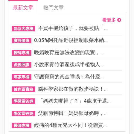
最新文章
熱門文章
看更多
不買手機給孩子，就要被貼「...
部落客專欄
0.05%阿托品近視控制眼藥水納...
寶貝健康
晚婚晚育是無法改變的現實，...
醫師專欄
小說家青竹酒產後成半植物人...
產後照護
守護寶寶的黃金睡眠：為什麼...
專家專欄
腦科學家都在做的散步秘訣！...
健康百寶箱
「媽媽去哪裡了？」4歲孩子還...
學習當爸媽
父親節特輯｜媽媽餵母奶時，...
學習當爸媽
經痛的4種元兇大不同！從體質...
醫師專欄