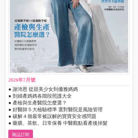
2026年7月號
● 謝沛恩 從甜美少女到優雅媽媽
● 剖婦產媽媽各階段照護大全
● 產檢與生產醫院怎麼選？
● 好醫師５大檢驗標準 選對醫院是風險管理
● 破解４個最常被誤解的寶寶安全感問題
● 藥膳、茶飲、日常保養 中醫觀點看產後掉髮
雜誌訂閱