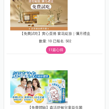
【免費試吃】實心蛋捲 窗花綻放｜彌月禮盒
數量: 10 已報名: 502
11篇心得
【免費體驗】森活舒敏兒童益生菌