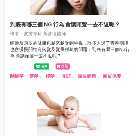
到底有哪三個 NG 行為 會讓頭髮一去不返呢？
作者：⽪膚專科 黃彥愷醫師
頭髮及頭皮的健康也越來越受到重視，許多人過了青春期後
也會慢慢開始有落髮及髮量稀疏的問題，到底有哪三個NG行
為 會讓頭髮一去不返呢？
收藏
關鍵字：
落髮
、
掉髮
、
禿頭
、
頭皮健康
、
頭皮保養