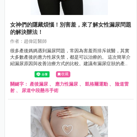
女神們的隱藏煩惱！別害羞，來了解女性漏尿問題
的解決辦法！
作者：趙偉廷醫師
很多產後媽媽遇到漏尿問題，常因為害羞而排斥就醫，其實
大多數產後的應力性尿失禁，都是可以治療的。 這次簡單介
紹漏尿原因與改善治療方式的比較。建議有漏尿症狀的產後
媽媽，可以勇敢找醫師諮詢，並且接受訓練或治療，一起解
收藏
決漏尿困擾！
關鍵字：
產後漏尿
、
應力性漏尿
、
凱格爾運動
、
陰道雷
射
、
尿道中段懸吊手術