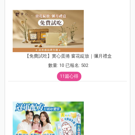
【免費試吃】實心蛋捲 窗花綻放｜彌月禮盒
數量: 10 已報名: 502
11篇心得