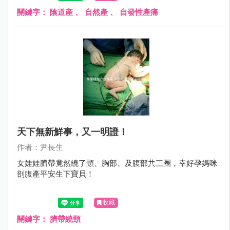
關鍵字：
陰道産
、
自然產
、
自發性產痛
天下無新鮮事，又一明證！
作者：尹長生
女娃娃臍帶竟然繞了頸、胸部、及腹部共三圈，幸好孕媽咪
剖腹產平安生下寶貝！
收藏
關鍵字：
臍帶繞頸