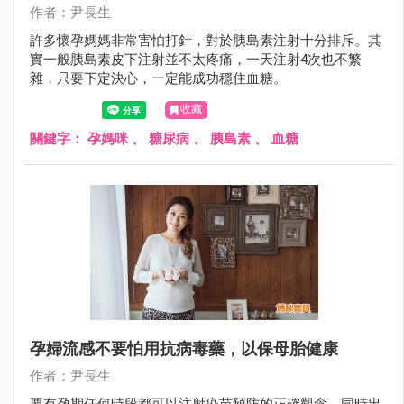
作者：尹長生
許多懷孕媽媽非常害怕打針，對於胰島素注射十分排斥。其
實一般胰島素皮下注射並不太疼痛，一天注射4次也不繁
雜，只要下定決心，一定能成功穩住血糖。
收藏
關鍵字：
孕媽咪
、
糖尿病
、
胰島素
、
血糖
孕婦流感不要怕用抗病毒藥，以保母胎健康
作者：尹長生