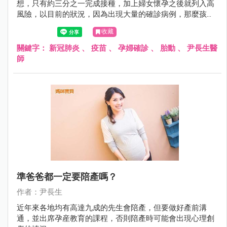
想，只有約三分之一完成接種，加上婦女懷孕之後就列入高
風險，以目前的狀況，因為出現大量的確診病例，那麼孩
童、中老年的高危者、懷孕母親等..就醫能量將被壓縮。
收藏
關鍵字：
新冠肺炎
、
疫苗
、
孕婦確診
、
胎動
、
尹長生醫
師
準爸爸都一定要陪產嗎？
作者：尹長生
近年來各地均有高達九成的先生會陪產，但要做好產前溝
通，並出席孕産教育的課程，否則陪產時可能會出現心理創