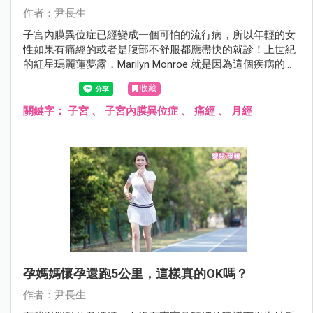
作者：尹長生
子宮內膜異位症已經變成一個可怕的流行病，所以年輕的女
性如果有痛經的或者是腹部不舒服都應盡快的就診！上世紀
的紅星瑪麗蓮夢露，Marilyn Monroe 就是因為這個疾病的困
擾最後自殺身亡！
收藏
關鍵字：
子宮
、
子宮內膜異位症
、
痛經
、
月經
孕媽媽懷孕還跑5公里，這樣真的OK嗎？
作者：尹長生