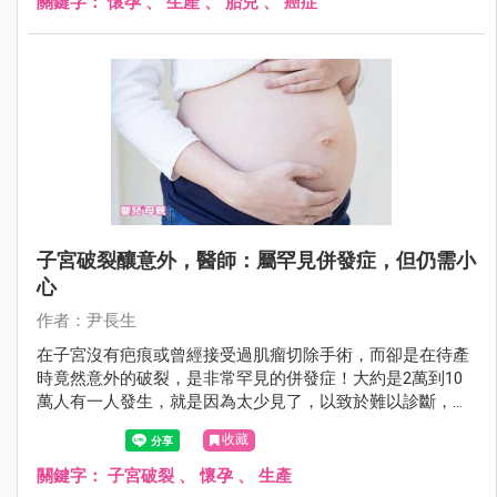
關鍵字：
懷孕
、
生產
、
胎兒
、
癌症
子宮破裂釀意外，醫師：屬罕見併發症，但仍需小
心
作者：尹長生
在子宮沒有疤痕或曾經接受過肌瘤切除手術，而卻是在待產
時竟然意外的破裂，是非常罕見的併發症！大約是2萬到10
萬人有一人發生，就是因為太少見了，以致於難以診斷，更
難以被病家接受。
收藏
關鍵字：
子宮破裂
、
懷孕
、
生產