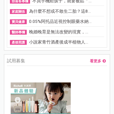
不買手機給孩子，就要被貼「...
部落客專欄
為什麼不想或不敢生二胎？這8...
家庭關係
0.05%阿托品近視控制眼藥水納...
寶貝健康
晚婚晚育是無法改變的現實，...
醫師專欄
小說家青竹酒產後成半植物人...
產後照護
試用募集
看更多