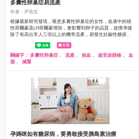
多囊性卵巢症易流產
作者：尹長生
根據最新研究發現，罹患多囊性卵巢症的女性，血液中的雄
性荷爾蒙及LH荷爾蒙增加，會影響到卵子的品質，故懷孕後
除了有高出常人三倍以上的機率流產，易發生妊娠性糖尿病
及高血壓之外，同時也容易難產。
收藏
關鍵字：
多囊性卵巢症
、
流產
、
抽血
、
超音波篩檢
、
血
脂
、
減重
孕媽咪如有糖尿病，要勇敢接受胰島素治療