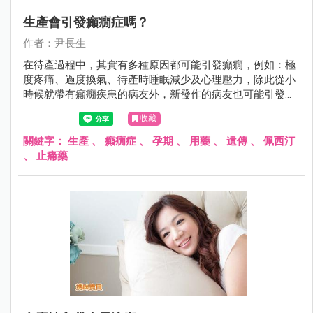
生產會引發癲癇症嗎？
作者：尹長生
在待產過程中，其實有多種原因都可能引發癲癇，例如：極
度疼痛、過度換氣、待產時睡眠減少及心理壓力，除此從小
時候就帶有癲癇疾患的病友外，新發作的病友也可能引發癲
癇症狀。
收藏
關鍵字：
生產
、
癲癇症
、
孕期
、
用藥
、
遺傳
、
佩西汀
、
止痛藥