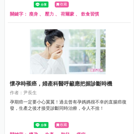
收藏
關鍵字：
瘦身
、
壓力
、
荷爾蒙
、
飲食習慣
懷孕時罹癌，婦產科醫呼籲應把握診斷時機
作者：尹長生
孕期癌一定要小心翼翼！過去曾有孕媽媽很不幸的直腸癌復
發，生產之後才接受診斷同時治療，令人不捨！
收藏