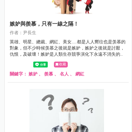
嫉妒與羨慕，只有一線之隔！
作者：尹長生
英雄、明星、總裁、網紅、美女.…..都是人人嚮往也是羡慕的
對象，但不少時候羡慕之後就是嫉妒，嫉妒之後就是討厭，
仇恨，及破壞！嫉妒是人類生存競爭演化下永遠不消失的結
果之一！
收藏
關鍵字：
嫉妒
、
羨慕
、
名人
、
網紅