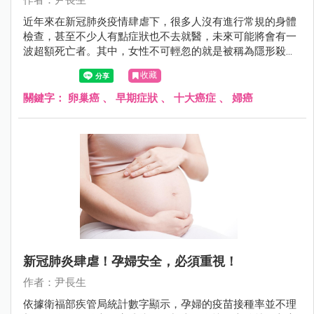
作者：尹長生
近年來在新冠肺炎疫情肆虐下，很多人沒有進行常規的身體
檢查，甚至不少人有點症狀也不去就醫，未來可能將會有一
波超額死亡者。其中，女性不可輕忽的就是被稱為隱形殺手
的「卵巢癌」，其致死率與死亡人數都是婦科癌症的首位。
收藏
因此尹長生醫師提醒若符合早期症狀且存在1個月以上，要
盡快就醫詳細檢查。
關鍵字：
卵巢癌
、
早期症狀
、
十大癌症
、
婦癌
新冠肺炎肆虐！孕婦安全，必須重視！
作者：尹長生
依據衛福部疾管局統計數字顯示，孕婦的疫苗接種率並不理