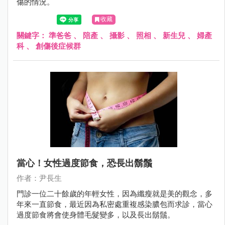
傷的情況。
收藏
關鍵字：
準爸爸
、
陪產
、
攝影
、
照相
、
新生兒
、
婦產
科
、
創傷後症候群
當心！女性過度節食，恐長出鬍鬚
作者：尹長生
門診一位二十餘歲的年輕女性，因為纖瘦就是美的觀念，多
年來一直節食，最近因為私密處重複感染膿包而求診，當心
過度節食將會使身體毛髮變多，以及長出鬍鬚。