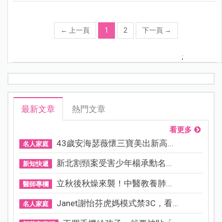
←
上一頁
1
2
下一頁
→
;
最新文章
熱門文章
看更多
43歲安海瑟薇懷三寶美出新高...
名人家庭
新北割頸案受害少年楊承勳名...
新知快遞
立秋後秋燥來襲！中醫教養肺...
醫師專欄
Janet謝怡芬虎媽模式禁3C，看...
名人家庭