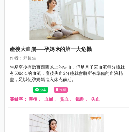
產後大血崩──孕媽咪的第一大危機
作者：尹長生
生產至少有數百西西以上的失血，但足月子宮血流每分鐘就
有500c.c.的血流，產後失血3分鐘就會將所有準備的血液耗
盡，足以使孕媽媽進入休克前期。
收藏
關鍵字：
產後
、
血崩
、
貧血
、
鐵劑
、
失血