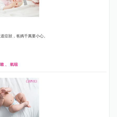
吸道症狀，爸媽千萬要小心。
嗽
、
氣喘