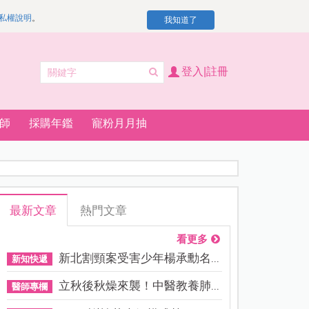
私權說明
。
我知道了
登入|註冊
師
採購年鑑
寵粉月月抽
最新文章
熱門文章
看更多
新北割頸案受害少年楊承勳名...
新知快遞
立秋後秋燥來襲！中醫教養肺...
醫師專欄