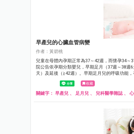
早產兒的心臟血管病變
作者：黃碧桃
兒童在母體內孕期正常為37～42週，而懷孕34～
院公告依孕期分類嬰兒，早期足月（37週～38週6天
天）及延後（≧42週）。早期足月兒的呼吸功能
收藏
關鍵字：
早產兒
、
足月兒
、
兒科醫學雜誌
、
心