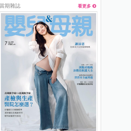
當期雜誌
看更多