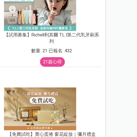
【試用募集】Richell利其爾 T.L.I第二代乳牙刷系
列
數量: 21 已報名: 432
21篇心得
【免費試吃】實心蛋捲 窗花綻放｜彌月禮盒