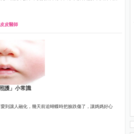
皮皮醫師
照護」小常識
可愛到讓人融化，幾天前追蝴蝶時把臉跌傷了，讓媽媽好心