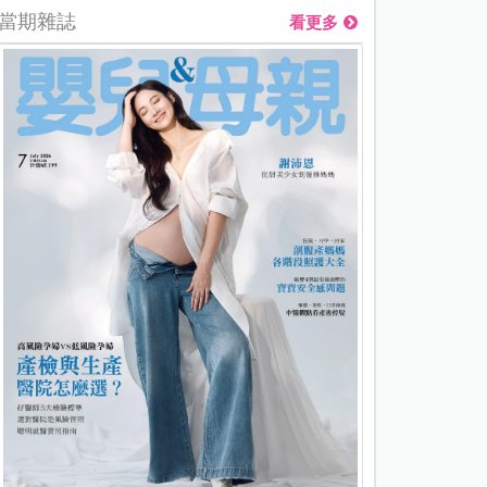
當期雜誌
看更多