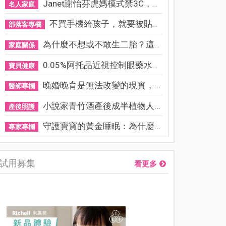
Janet謝怡芬虎媽模式禁3C，看...
名人家庭
不買手機給孩子，就要被貼「...
部落客專欄
為什麼不想或不敢生二胎？這8...
家庭關係
0.05%阿托品近視控制眼藥水納...
寶貝健康
晚婚晚育是無法改變的現實，...
醫師專欄
小說家青竹酒產後成半植物人...
產後照護
守護寶寶的黃金睡眠：為什麼...
專家專欄
試用募集
看更多