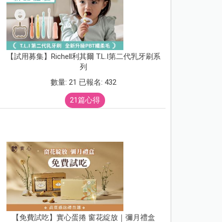
【試用募集】Richell利其爾 T.L.I第二代乳牙刷系
列
數量: 21 已報名: 432
21篇心得
【免費試吃】實心蛋捲 窗花綻放｜彌月禮盒