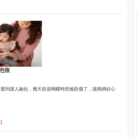
疤痕
可愛到讓人融化，幾天前追蝴蝶時把臉跌傷了，讓媽媽好心
口