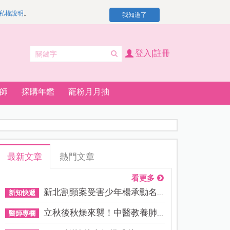
私權說明
。
我知道了
登入|註冊
師
採購年鑑
寵粉月月抽
最新文章
熱門文章
看更多
新北割頸案受害少年楊承勳名...
新知快遞
立秋後秋燥來襲！中醫教養肺...
醫師專欄