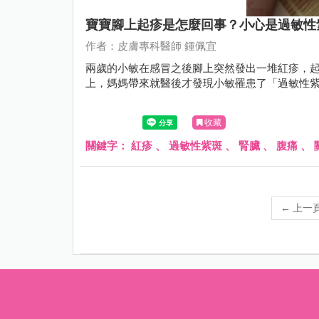
寶寶腳上起疹是怎麼回事？小心是過敏性
作者：皮膚專科醫師 鍾佩宜
兩歲的小敏在感冒之後腳上突然發出一堆紅疹，
上，媽媽帶來就醫後才發現小敏罹患了「過敏性
收藏
關鍵字：
紅疹
、
過敏性紫斑
、
腎臟
、
腹痛
、
←
上一