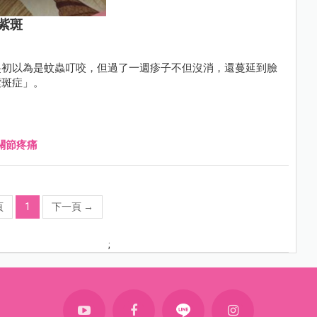
紫斑
起初以為是蚊蟲叮咬，但過了一週疹子不但沒消，還蔓延到臉
紫斑症」。
關節疼痛
頁
1
下一頁
→
;