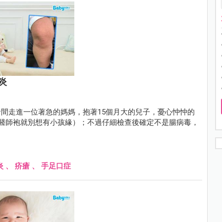
炎
間走進一位著急的媽媽，抱著15個月大的兒子，憂心忡忡的
穿上醫師袍就別想有小孩緣）；不過仔細檢查後確定不是腸病毒，
炎
、
疥瘡
、
手足口症