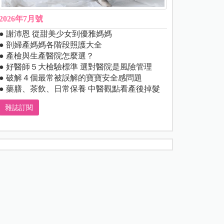
2026年7月號
● 謝沛恩 從甜美少女到優雅媽媽
● 剖婦產媽媽各階段照護大全
● 產檢與生產醫院怎麼選？
● 好醫師５大檢驗標準 選對醫院是風險管理
● 破解４個最常被誤解的寶寶安全感問題
● 藥膳、茶飲、日常保養 中醫觀點看產後掉髮
雜誌訂閱