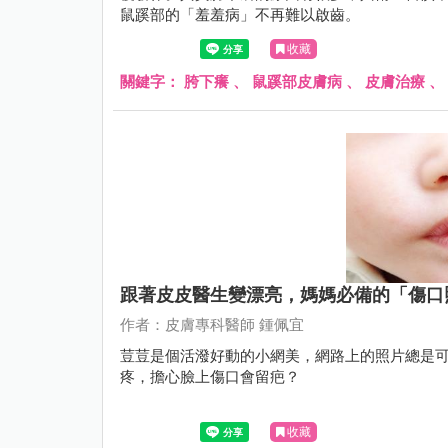
鼠蹊部的「羞羞病」不再難以啟齒。
收藏
關鍵字：
胯下癢
、
鼠蹊部皮膚病
、
皮膚治療
、
跟著皮皮醫生變漂亮，媽媽必備的「傷口
作者：皮膚專科醫師 鍾佩宜
荳荳是個活潑好動的小網美，網路上的照片總是
疼，擔心臉上傷口會留疤？
收藏