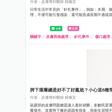
作者：皮膚專科醫師 鍾佩宜
日常生活中常見的「針扎事件」，例如：木屑、
理，不僅可能引發感染，還可能造成長期不適或
收藏
關鍵字：
皮膚異物處理
、
針扎事件
、
傷口處理
胯下瘙癢總是好不了好尷尬？小心這6種
作者：皮膚專科醫師 鍾佩宜
鼠蹊部的皮膚問題總是讓人羞於就醫，多數民眾
覆發作。其實胯下癢的原因有很多，與衛生習慣