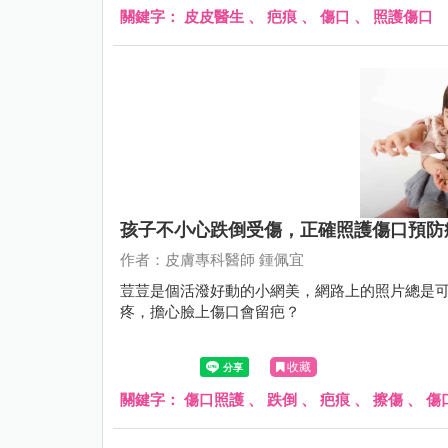
關鍵字：
皮皮醫生
、
疤痕
、
傷口
、
照護傷口
孩子不小心跌倒受傷，正確照護傷口預防
作者：皮膚專科醫師 鍾佩宜
荳荳是個活潑好動的小網美，網路上的照片總是
疼，擔心臉上傷口會留疤？
收藏
關鍵字：
傷口照護
、
跌倒
、
疤痕
、
擦傷
、
傷