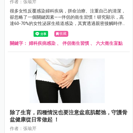
作者：張瑜芹
很多女性反覆感染婦科疾病，拼命治療、注重自己的清潔，
卻忽略了一個關鍵因素——伴侶的衛生習慣！研究顯示，高
達60-70%的女性泌尿生殖道感染，其實透過親密接觸時伴侶
帶來的細菌、病毒或黴菌造成。
收藏
關鍵字：
婦科疾病感染
、
伴侶衛生習慣
、
六大衛生盲點
除了生育，四種情況也要注意盆底肌鬆弛，守護骨
盆健康從日常做起 ！
作者：張瑜芹