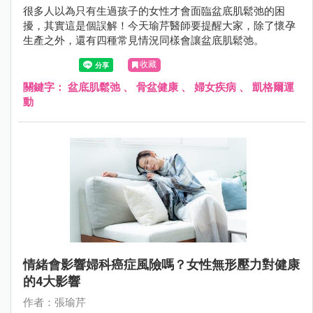
很多人以為只有生過孩子的女性才會面臨盆底肌鬆弛的困
擾，其實這是個誤解！今天瑜芹醫師要提醒大家，除了懷孕
生產之外，還有四種常見情況同樣會讓盆底肌鬆弛。
收藏
關鍵字：
盆底肌鬆弛
、
骨盆健康
、
婦女疾病
、
凱格爾運
動
情緒會影響婦科癌症風險嗎？女性無形壓力對健康
的4大影響
作者：張瑜芹