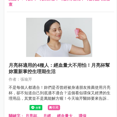
查
月亮杯適用的4種人：經血量大不用怕！月亮杯幫
妳重新掌控生理期生活
作者：張瑜芹
不是每個人都適合！妳們是否曾經被身邊朋友推薦使用月亮
杯，卻不知道自己到底適不適合？這個看似環保又經濟的生
理用品，其實並不是萬能解方喔！今天瑜芹醫師要來告訴大
家，哪4種人最適合使用月亮杯，以及使用前必須知道的重
收藏
要事項！
關鍵字：
月亮杯
、
月經
、
經血量大
、
環保