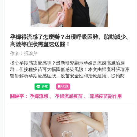
孕婦得流感了怎麼辦？出現呼吸困難、胎動減少、
高燒等症狀需盡速送醫！
作者：張瑜芹
擔心孕期感染流感嗎？最新研究顯示孕婦是流感高風險族
群，但接種疫苗可大幅降低感染風險！本文由婦產科張瑜芹
醫師解析孕期流感症狀、疫苗安全性和治療建議，從預防、
診斷到照護策略，提供完整防護方案，守護媽媽寶寶健康！
收藏
公費疫苗資格、接種時機、防護重點一次搞懂。
關鍵字：
孕婦流感
、
孕婦流感疫苗
、
流感疫苗副作用