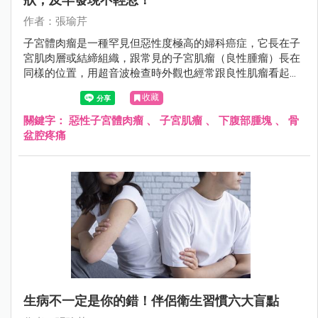
作者：張瑜芹
子宮體肉瘤是一種罕見但惡性度極高的婦科癌症，它長在子
宮肌肉層或結締組織，跟常見的子宮肌瘤（良性腫瘤）長在
同樣的位置，用超音波檢查時外觀也經常跟良性肌瘤看起來
無異，所以非常容易被誤認為是「普通的肌瘤」。
收藏
關鍵字：
惡性子宮體肉瘤
、
子宮肌瘤
、
下腹部腫塊
、
骨
盆腔疼痛
生病不一定是你的錯！伴侶衛生習慣六大盲點