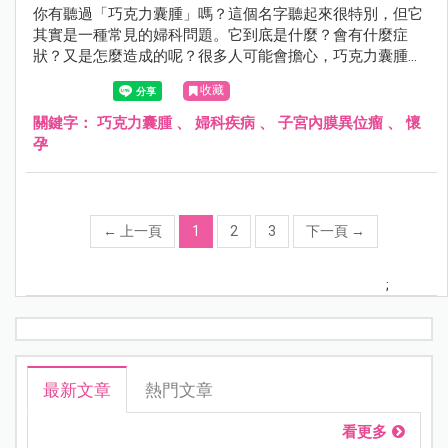
你有聽過「巧克力囊腫」嗎？這個名字聽起來很特別，但它
其實是一種常見的婦科問題。它到底是什麼？會有什麼症
狀？又是怎麼造成的呢？很多人可能會擔心，巧克力囊腫會
影響懷孕嗎？它會自己消失嗎？如果需要開刀，要多大才需
收藏
要？手術後的恢復期又要多久？這篇文章由婦產科張瑜芹醫
師，帶你了解這個影響許多女性健康的問題。
關鍵字：
巧克力囊腫
、
婦科疾病
、
子宮內膜異位瘤
、
懷
孕
←
上一頁
1
2
3
下一頁
→
;
最新文章
熱門文章
看更多