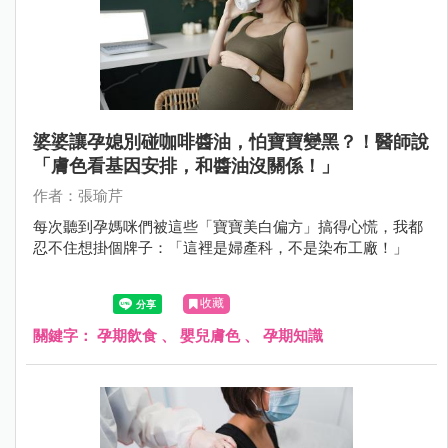
婆婆讓孕媳別碰咖啡醬油，怕寶寶變黑？！醫師說
「膚色看基因安排，和醬油沒關係！」
作者：張瑜芹
每次聽到孕媽咪們被這些「寶寶美白偏方」搞得心慌，我都
忍不住想掛個牌子：「這裡是婦產科，不是染布工廠！」
收藏
關鍵字：
孕期飲食
、
嬰兒膚色
、
孕期知識