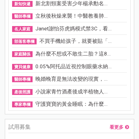
新北割頸案受害少年楊承勳名...
新知快遞
立秋後秋燥來襲！中醫教養肺...
醫師專欄
Janet謝怡芬虎媽模式禁3C，看...
名人家庭
不買手機給孩子，就要被貼「...
部落客專欄
為什麼不想或不敢生二胎？這8...
家庭關係
0.05%阿托品近視控制眼藥水納...
寶貝健康
晚婚晚育是無法改變的現實，...
醫師專欄
小說家青竹酒產後成半植物人...
產後照護
守護寶寶的黃金睡眠：為什麼...
專家專欄
試用募集
看更多