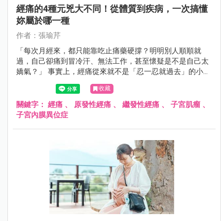
經痛的4種元兇大不同！從體質到疾病，一次搞懂
妳屬於哪一種
作者：張瑜芹
「每次月經來，都只能靠吃止痛藥硬撐？明明別人順順就
過，自己卻痛到冒冷汗、無法工作，甚至懷疑是不是自己太
嬌氣？」 事實上，經痛從來就不是「忍一忍就過去」的小
事，而是身體發出的重要警訊！許多女性誤以為經痛是體質
收藏
問題，只要吃止痛藥就好，卻忽略了背後可能隱藏著婦科疾
病。如果妳的經痛總是治不好，甚至隨著年紀越來越嚴重，
關鍵字：
經痛
、
原發性經痛
、
繼發性經痛
、
子宮肌瘤
、
可能是身體正在告訴妳：「這裡出問題了！」
子宮內膜異位症