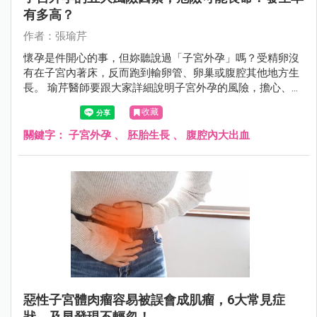
有多高？
作者：張瑜芹
懷孕是件開心的事，但妳聽說過「子宮外孕」嗎？受精卵沒
有在子宮內著床，反而跑到輸卵管、卵巢或腹腔其他地方生
長。 瑜芹醫師要跟大家詳細說明子宮外孕的風險，擔心、害
怕的下一步，是面對恐懼。
收藏
關鍵字：
子宮外孕
、
胚胎生長
、
腹腔內大出血
惡性子宮體肉瘤容易被誤會成肌瘤，6大常見症
狀，及早發現不輕忽！