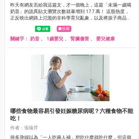
昨天有網友丟給我這篇文，才一個晚上，這篇「未滿一歲喝
奶昔」的詭異貼文瀏覽次數就暴增到 17.7 萬！ 這股熱度，
正反映出網路上氾濫的非科學育兒亂象，以及將孩子商品化
的可悲趨勢。
收藏
關鍵字：
奶昔
、
1歲嬰兒
、
腎臟傷害
、
嬰兒健康
哪些食物最容易引發妊娠糖尿病呢？六種食物不能
吃！
作者：張瑜芹
很多孕婦以為「一人吃兩人補」想吃什麼就吃什麼，但這個