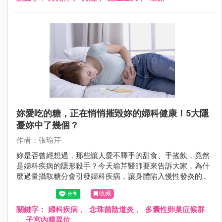
妳愛吃的糖，正在悄悄摧毀妳的婦科健康！5大隱
憂妳中了幾個？
作者：張瑜芹
妳是否曾經想過，那些讓人愛不釋手的甜食、手搖飲，竟然
是婦科疾病的隱形殺手？今天瑜芹醫師要來告訴大家，為什
麼過量攝取糖分會引發婦科疾病，讓身體陷入慢性發炎的惡
性循環！
收藏
關鍵字：
婦科疾病
、
念珠菌陰道炎
、
多囊性卵巢症候群
、
子宮內膜異位