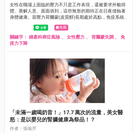
女性在職場上面臨的壓力不只是工作表現，還被要求外貌得
體、善解人意、面面俱到，這些無形的期待正在日夜侵蝕著
身體健康。當壓力荷爾蒙(皮質醇)長期處於高點，免疫系統
受到抑制，就會造成細胞修復功能下降、荷爾蒙失調。
收藏
關鍵字：
婦產科癌症風險
、
女性壓力
、
荷爾蒙失調
、
免
疫力下降
「未滿一歲喝奶昔！」17.7 萬次的流量，美女醫
怒：是以嬰兒的腎臟健康為祭品！？
作者：張瑜芹