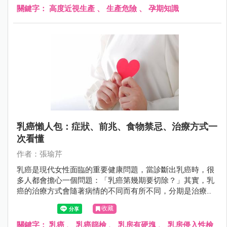
關鍵字：
高度近視生產
、
生產危險
、
孕期知識
乳癌懶人包：症狀、前兆、食物禁忌、治療方式一
次看懂
作者：張瑜芹
乳癌是現代女性面臨的重要健康問題，當診斷出乳癌時，很
多人都會擔心一個問題：「乳癌第幾期要切除？」其實，乳
癌的治療方式會隨著病情的不同而有所不同，分期是治療計
畫的關鍵指標之一。
收藏
關鍵字：
乳癌
、
乳癌篩檢
、
乳房有硬塊
、
乳房侵入性檢