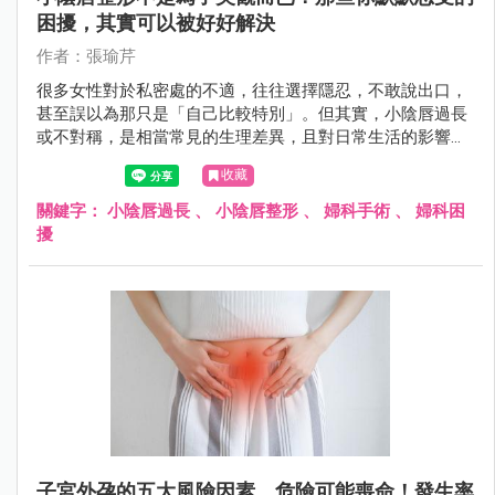
困擾，其實可以被好好解決
作者：張瑜芹
很多女性對於私密處的不適，往往選擇隱忍，不敢說出口，
甚至誤以為那只是「自己比較特別」。但其實，小陰唇過長
或不對稱，是相當常見的生理差異，且對日常生活的影響，
遠比想像中更真實——從運動摩擦的不適、穿著受限，到清
收藏
潔困難甚至影響親密關係，都可能悄悄累積成長期壓力。
關鍵字：
小陰唇過長
、
小陰唇整形
、
婦科手術
、
婦科困
擾
子宮外孕的五大風險因素，危險可能喪命！發生率