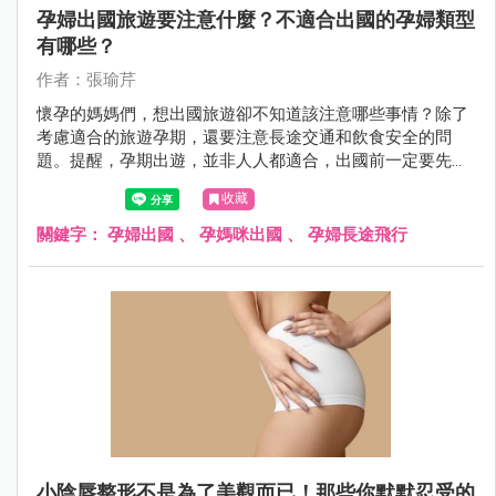
孕婦出國旅遊要注意什麼？不適合出國的孕婦類型
有哪些？
作者：張瑜芹
懷孕的媽媽們，想出國旅遊卻不知道該注意哪些事情？除了
考慮適合的旅遊孕期，還要注意長途交通和飲食安全的問
題。提醒，孕期出遊，並非人人都適合，出國前一定要先請
醫師評估自己的狀況是否適合出國，母胎安全才應為首要考
收藏
量。萬一在國外發生身體不適要緊急就醫，又該準備哪些東
西？孕婦出國需要帶媽媽手冊嗎？這篇文章由婦產科張瑜芹
關鍵字：
孕婦出國
、
孕媽咪出國
、
孕婦長途飛行
醫師，帶你一起來了解這些重要的資訊。
小陰唇整形不是為了美觀而已！那些你默默忍受的