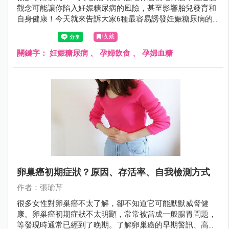
觀念可能讓你陷入妊娠糖尿病的風險，甚至影響胎兒發育和
自身健康！今天就來告訴大家6種最容易誘發妊娠糖尿病的
食物，幫助準媽媽們建立完整的孕期飲食安全意識！
收藏
關鍵字：
妊娠糖尿病
、
孕婦飲食
、
孕婦血糖
卵巢癌初期症狀？原因、存活率、自我檢測方式
作者：張瑜芹
很多女性對卵巢癌不太了解，卻不知道它可能默默威脅健
康。卵巢癌初期症狀不太明顯，常常被當成一般腸胃問題，
等發現時通常已經到了晚期。了解卵巢癌的早期警訊、高風