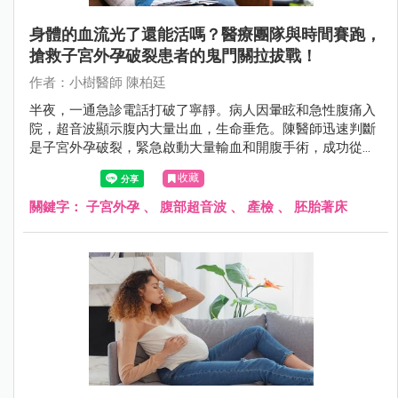
身體的血流光了還能活嗎？醫療團隊與時間賽跑，
搶救子宮外孕破裂患者的鬼門關拉拔戰！
作者：小樹醫師 陳柏廷
半夜，一通急診電話打破了寧靜。病人因暈眩和急性腹痛入
院，超音波顯示腹內大量出血，生命垂危。陳醫師迅速判斷
是子宮外孕破裂，緊急啟動大量輸血和開腹手術，成功從鬼
門關拉回病人。這是一場醫療團隊與時間賽跑的驚險救援故
收藏
事。
關鍵字：
子宮外孕
、
腹部超音波
、
產檢
、
胚胎著床