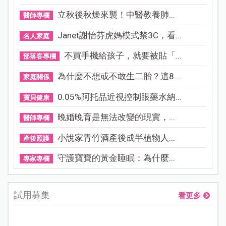
立秋後秋燥來襲！中醫教養肺...
醫師專欄
Janet謝怡芬虎媽模式禁3C，看...
名人家庭
不買手機給孩子，就要被貼「...
部落客專欄
為什麼不想或不敢生二胎？這8...
家庭關係
0.05%阿托品近視控制眼藥水納...
寶貝健康
晚婚晚育是無法改變的現實，...
醫師專欄
小說家青竹酒產後成半植物人...
產後照護
守護寶寶的黃金睡眠：為什麼...
專家專欄
試用募集
看更多