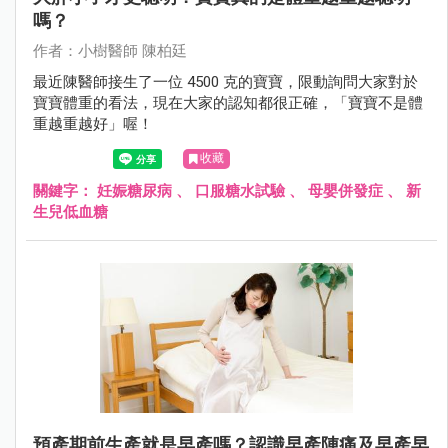
嗎？
作者：小樹醫師 陳柏廷
最近陳醫師接生了一位 4500 克的寶寶，限動詢問大家對於
寶寶體重的看法，現在大家的認知都很正確，「寶寶不是體
重越重越好」喔！
收藏
關鍵字：
妊娠糖尿病
、
口服糖水試驗
、
母嬰併發症
、
新
生兒低血糖
預產期前生產就是早產嗎？認識早產陣痛及早產早