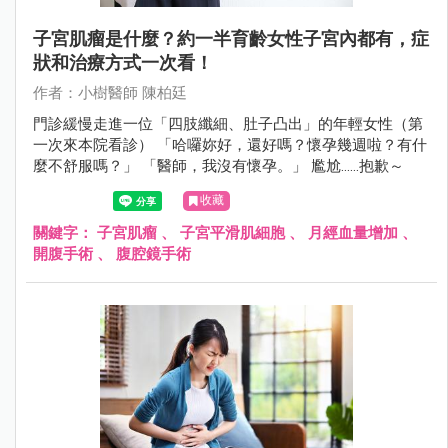
子宮肌瘤是什麼？約一半育齡女性子宮內都有，症
狀和治療方式一次看！
作者：小樹醫師 陳柏廷
門診緩慢走進一位「四肢纖細、肚子凸出」的年輕女性（第
一次來本院看診） 「哈囉妳好，還好嗎？懷孕幾週啦？有什
麼不舒服嗎？」 「醫師，我沒有懷孕。」 尷尬……抱歉～
收藏
關鍵字：
子宮肌瘤
、
子宮平滑肌細胞
、
月經血量增加
、
開腹手術
、
腹腔鏡手術