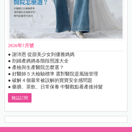
2026年7月號
● 謝沛恩 從甜美少女到優雅媽媽
● 剖婦產媽媽各階段照護大全
● 產檢與生產醫院怎麼選？
● 好醫師５大檢驗標準 選對醫院是風險管理
● 破解４個最常被誤解的寶寶安全感問題
● 藥膳、茶飲、日常保養 中醫觀點看產後掉髮
雜誌訂閱