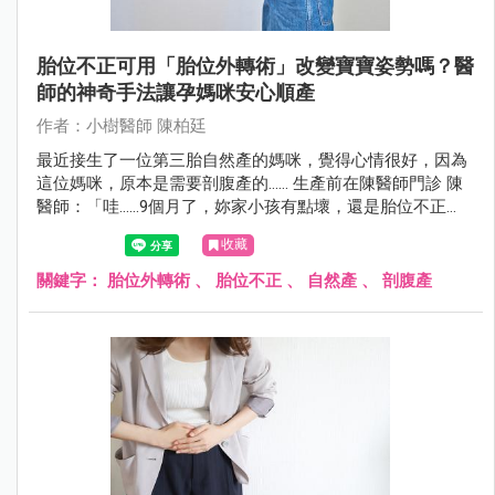
胎位不正可用「胎位外轉術」改變寶寶姿勢嗎？醫
師的神奇手法讓孕媽咪安心順產
作者：小樹醫師 陳柏廷
最近接生了一位第三胎自然產的媽咪，覺得心情很好，因為
這位媽咪，原本是需要剖腹產的...... 生產前在陳醫師門診 陳
醫師：「哇......9個月了，妳家小孩有點壞，還是胎位不正
（臀位），不轉下來耶。這樣下去可能要開刀了！」 孕媽咪
收藏
孕婦：「我已經很認真做膝胸臥了，前兩胎都自然產，這胎
真的很不想剖腹。」
關鍵字：
胎位外轉術
、
胎位不正
、
自然產
、
剖腹產