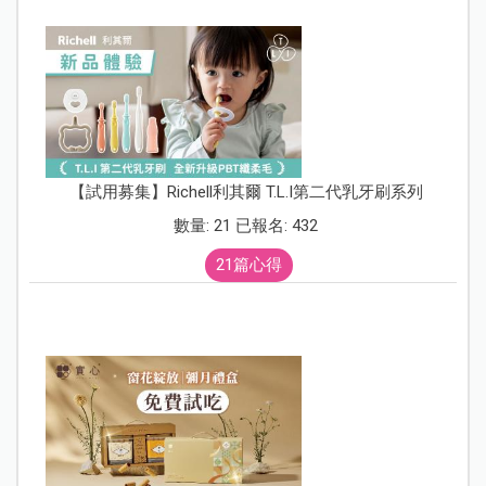
【試用募集】Richell利其爾 T.L.I第二代乳牙刷系列
數量: 21 已報名: 432
21篇心得