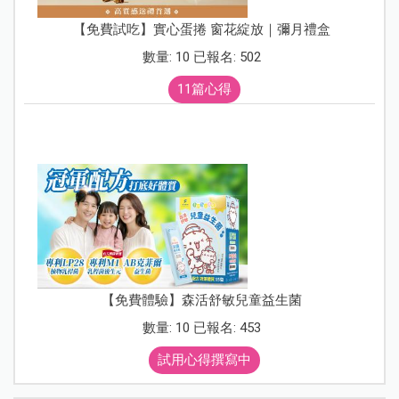
【免費試吃】實心蛋捲 窗花綻放｜彌月禮盒
數量: 10 已報名: 502
11篇心得
【免費體驗】森活舒敏兒童益生菌
數量: 10 已報名: 453
試用心得撰寫中