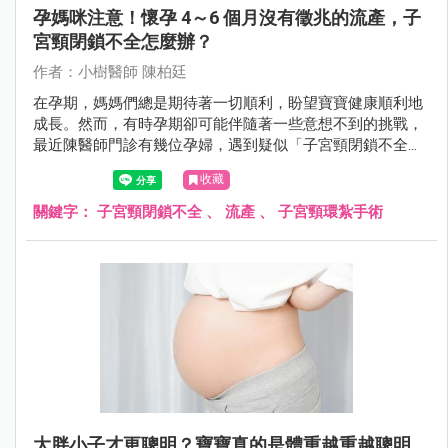
孕媽咪注意！懷孕 4～6 個月沒有徵兆的流產，子
宮頸閉鎖不全怎麼辦？
作者：小樹醫師 陳柏廷
在孕期，媽媽們總是期待著一切順利，盼望寶寶健康順利地
成長。然而，有時孕期卻可能伴隨著一些意想不到的挑戰，
最近陳醫師門診有幾位孕婦，遇到疑似「子宮頸閉鎖不全」
的狀況。
收藏
關鍵字：
子宮頸閉鎖不全
、
流產
、
子宮頸環紮手術
大胖小子才更聰明？寶寶真的是體重越重越聰明