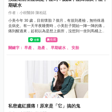
期破水
作者：小樹醫師 陳柏廷
小美今年 30 歲，目前懷胎 7 個月，有規則產檢，無特殊過
去病史。有一天半夜睡覺時，小美肚子開始一陣一陣的痛，
痛到醒過來，起初以為是想上廁所，沒想到一坐到馬桶上，
下面就開始唏哩花啦的流水出來。小美想到陳醫師說的，這
收藏
可能是「破水」的情況，趕緊叫先生起床，1 個小時內就送
到醫院檢查。在醫院檢查後，診斷為「早產陣痛」合併破
關鍵字：
早產
、
急產
、
早期破水
、
安胎
水。緊急給予安胎藥物及肺泡成熟劑、硫酸鎂治療。後來在
懷孕近 9 個月，生出一位健康的嬰兒，母子順利出院。
私密處紅腫痛！原來是「它」搞的鬼