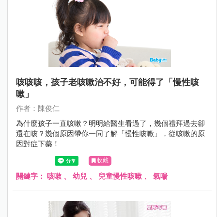
咳咳咳，孩子老咳嗽治不好，可能得了「慢性咳
嗽」
作者：陳俊仁
為什麼孩子一直咳嗽？明明給醫生看過了，幾個禮拜過去卻
還在咳？幾個原因帶你一同了解「慢性咳嗽」，從咳嗽的原
因對症下藥！
收藏
關鍵字：
咳嗽
、
幼兒
、
兒童慢性咳嗽
、
氣喘