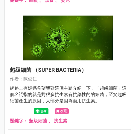
關鍵字：
蜂蜜
、
誤食
、
嬰兒
超級細菌 （SUPER BACTERIA）
作者：陳俊仁
網路上有媽媽希望我對這個主題介紹一下，「超級細菌」這
個名詞指的就是對很多抗生素有抗藥性的的細菌，至於超級
細菌產生的原因，大部分是因為濫用抗生素。
收藏
關鍵字：
超級細菌
、
抗生素