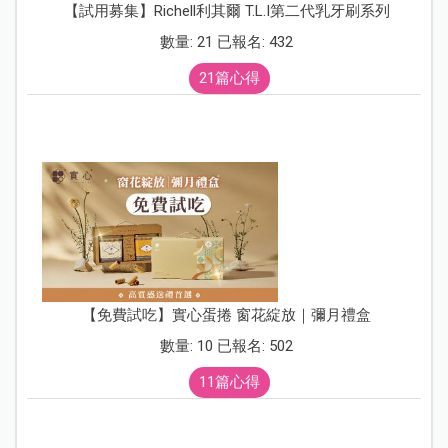
【試用募集】Richell利其爾 T.L.I第二代乳牙刷系列
數量: 21 已報名: 432
21篇心得
【免費試吃】實心蛋捲 窗花綻放｜彌月禮盒
數量: 10 已報名: 502
11篇心得