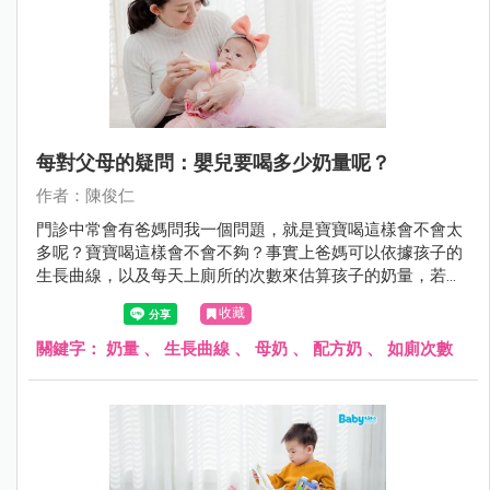
每對父母的疑問：嬰兒要喝多少奶量呢？
作者：陳俊仁
門診中常會有爸媽問我一個問題，就是寶寶喝這樣會不會太
多呢？寶寶喝這樣會不會不夠？事實上爸媽可以依據孩子的
生長曲線，以及每天上廁所的次數來估算孩子的奶量，若是
都在正常範圍內就不必太過於擔心囉！
收藏
關鍵字：
奶量
、
生長曲線
、
母奶
、
配方奶
、
如廁次數