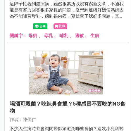
這陣子忙著到處演講，雖然很累所以沒有寫新文章，不過我
還是有努力回答很多家長的問題，沒想到連續好幾個媽媽因
為不能哺育母乳，感到很內疚，寫信問了我好多問題，其中
也有媽媽因此出現憂鬱傾向，我趁空檔寫下我的看法。
收藏
關鍵字：
母奶
、
母乳
、
哺乳
、
過敏
、
生病
喝酒可殺菌？吃辣鼻會通？5種感冒不要吃的NG食
物
作者：陳俊仁
不少人生病時都會詢問醫師須避免哪些食物？這次小兒科醫