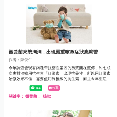
黴漿菌來勢洶洶，出現嚴重咳嗽症狀應就醫
作者：陳俊仁
今年調查發現有兩種帶抗藥性基因的黴漿菌在流傳，約七成
病患對治療用抗生素「紅黴素」出現抗藥性，所以用紅黴素
治療效果不佳，需要使用到後線的抗生素，而且今年重症的
病患也增加，可能會進入大流行期，家長要多注意。
收藏
關鍵字：
黴漿菌
、
咳嗽