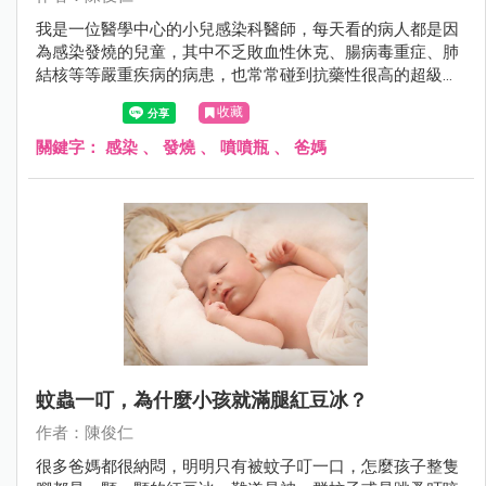
我是一位醫學中心的小兒感染科醫師，每天看的病人都是因
為感染發燒的兒童，其中不乏敗血性休克、腸病毒重症、肺
結核等等嚴重疾病的病患，也常常碰到抗藥性很高的超級細
菌，偏偏我是兩個25周極度早產兒的爸爸，我都開玩笑說：
收藏
「我是個很髒的爸爸」，可是兩個寶寶卻是抵抗力很差的早
產兒，難道我都不要抱寶寶嗎？那我平常是怎麼做的呢？
關鍵字：
感染
、
發燒
、
噴噴瓶
、
爸媽
蚊蟲一叮，為什麼小孩就滿腿紅豆冰？
作者：陳俊仁
很多爸媽都很納悶，明明只有被蚊子叮一口，怎麼孩子整隻