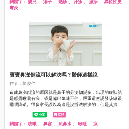
關鍵字：
嬰兒
、
痱子
、
熱疹
、
汗疹
、
濕疹
、
異位性皮
膚炎
寶寶鼻涕倒流可以解決嗎？醫師這樣說
作者：陳俊仁
造成鼻涕倒流的原因就是鼻子的分泌物變多，出現的症狀就
是感覺喉嚨有痰，或是嘴巴氣味不佳，嚴重還會誘發咳嗽跟
睡眠障礙。很多家長誤以為這是沒辦法解決的，但是其實可
以這麼做......
收藏
關鍵字：
咳嗽
、
鼻塞
、
流鼻水
、
喉嚨
、
痰