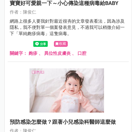
寶寶好可愛親一下～小心傳染這種病毒給BABY
作者：陳俊仁
網路上很多人要我針對最近很夯的文章發表看法，因為涉及
隱私，我不便對單一個案發表意見，不過我可以稍微介紹一
下「單純皰疹病毒」這隻病毒。
收藏
關鍵字：
皰疹
、
異位性皮膚炎
、
口腔
預防感染怎麼做？跟著小兒感染科醫師這麼做
作者：陳俊仁