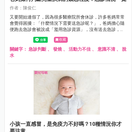
作者：陳俊仁
又要開始連假了，因為很多醫療院所會休診，許多爸媽常常
會覺得困擾：「什麼情況下需要送急診呢？」，爸媽擔心隨
便跑去急診會被說成「濫用急診資源」，沒有送去急診，又
怕延誤小孩病情，所以就陷入兩難。
收藏
關鍵字：
急診判斷
、
發燒
、
活動力不佳
、
意識不清
、
脫
水
小孩一直感冒，是免疫力不好嗎？10種情況你才
要注意