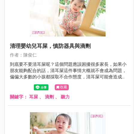
清理嬰幼兒耳屎，慎防器具與滴劑
作者：陳俊仁
到底要不要清耳屎呢？這個問題應該困擾很多家長，如果小
朋友能夠配合的話，清耳屎這件事情大概就不會成為問題，
偏偏大多數的小孩都採取不合作態度，清耳屎可能會造成受
傷，所以爸媽就困擾了。很多醫師都跟爸媽說；「不需要清
收藏
耳屎，耳屎會自己排出」。
關鍵字：
耳屎
、
滴劑
、
聽力