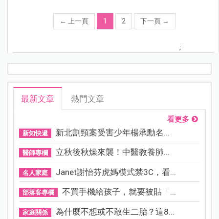
←
上一頁
1
2
下一頁
→
;
最新文章
熱門文章
看更多
新北割頸案受害少年楊承勳名...
新知快遞
立秋後秋燥來襲！中醫教養肺...
醫師專欄
Janet謝怡芬虎媽模式禁3C，看...
名人家庭
不買手機給孩子，就要被貼「...
部落客專欄
為什麼不想或不敢生二胎？這8...
家庭關係