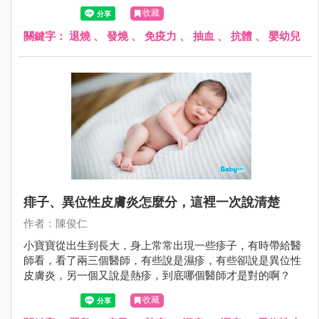
流感疫苗以後，隨機分成兩組，一組四到六小時吃退燒藥，
收藏
一組完全都不吃退燒藥，之後抽血檢驗身體產生的抗體量，
發現不管有沒有吃退燒藥，兩組兒童產生的抗體數量並沒有
關鍵字：
退燒
、
發燒
、
免疫力
、
抽血
、
抗體
、
嬰幼兒
明顯差別。
痱子、異位性皮膚炎怎麼分，這裡一次說清楚
作者：陳俊仁
小寶寶從出生到長大，身上常常出現一些疹子，有時帶給醫
師看，看了兩三個醫師，有些說是濕疹，有些卻說是異位性
皮膚炎，另一個又說是熱疹，到底哪個醫師才是對的啊？
收藏