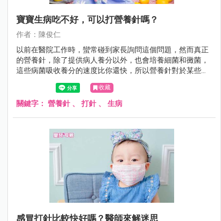
寶寶生病吃不好，可以打營養針嗎？
作者：陳俊仁
以前在醫院工作時，蠻常碰到家長詢問這個問題，然而真正
的營養針，除了提供病人養分以外，也會培養細菌和黴菌，
這些病菌吸收養分的速度比你還快，所以營養針對於某些人
來說並不是補品，很可能反而是「毒藥」。
收藏
關鍵字：
營養針
、
打針
、
生病
感冒打針比較快好嗎？醫師來解迷思