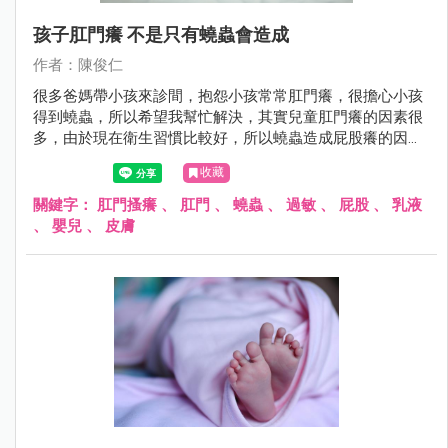
孩子肛門癢 不是只有蟯蟲會造成
作者：陳俊仁
很多爸媽帶小孩來診間，抱怨小孩常常肛門癢，很擔心小孩
得到蟯蟲，所以希望我幫忙解決，其實兒童肛門癢的因素很
多，由於現在衛生習慣比較好，所以蟯蟲造成屁股癢的因
素，已經不常看到了。
收藏
關鍵字：
肛門搔癢
、
肛門
、
蟯蟲
、
過敏
、
屁股
、
乳液
、
嬰兒
、
皮膚