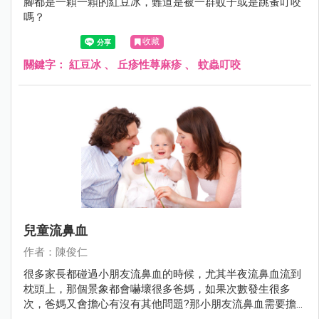
腳都是一顆一顆的紅豆冰，難道是被一群蚊子或是跳蚤叮咬
嗎？
收藏
關鍵字：
紅豆冰
、
丘疹性荨麻疹
、
蚊蟲叮咬
兒童流鼻血
作者：陳俊仁
很多家長都碰過小朋友流鼻血的時候，尤其半夜流鼻血流到
枕頭上，那個景象都會嚇壞很多爸媽，如果次數發生很多
次，爸媽又會擔心有沒有其他問題?那小朋友流鼻血需要擔