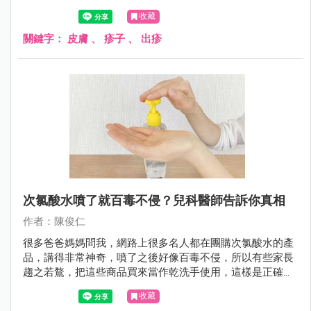
收藏
關鍵字：
皮膚
、
疹子
、
出疹
次氯酸水噴了就百毒不侵？兒科醫師告訴你真相
作者：陳俊仁
很多爸爸媽媽問我，網路上很多名人都在團購次氯酸水的產
品，講得非常神奇，噴了之後好像百毒不侵，所以有些家長
趨之若鶩，把這些商品買來當作乾洗手使用，這樣是正確的
嗎？
收藏