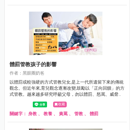
體罰管教孩子的影響
作者：黑眼圈奶爸
以體罰或較強硬的方式管教兒女,是上一代所遺留下來的傳統
觀念。但近年來,育兒觀念逐漸改變,鼓勵以「正向回饋」的方
式管教。越來越多研究呼籲父母，勿以體罰、怒罵、威脅、
羞辱方式管教孩子。
收藏
關鍵字：
身教
、
教養
、
責罵
、
管教
、
體罰