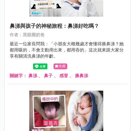
鼻涕與孩子的神秘旅程：鼻涕好吃嗎？
作者：黑眼圈奶爸
最近一位家長問我：「小朋友大概幾歲才會懂得擤鼻涕？她
都用吸的，不會主動用出來，都用吞的」這次就來跟大家分
享有關清洗鼻涕的年齡。
收藏
關鍵字：
鼻涕
、
鼻子
、
感冒
、
擤鼻涕