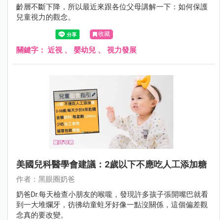
齡層不斷下降，所以最近來跟各位父母講解一下：如何保護
兒童視力的觀念。
收藏
關鍵字：
近視
、
嬰幼兒
、
視力發展
美國兒科醫學會建議：2歲以下不應吃人工添加糖
作者：黑眼圈奶爸
奶爸Dr.每天檢查小朋友的喉嚨，發現許多孩子張開嘴巴就看
到一大堆爛牙，彷彿幼童蛀牙好像一點沒關係，這個偏差觀
念真的要改變。