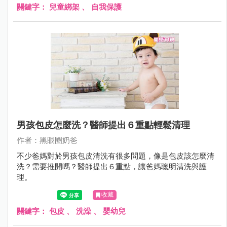
關鍵字：
兒童綁架
、
自我保護
男孩包皮怎麼洗？醫師提出６重點輕鬆清理
作者：黑眼圈奶爸
不少爸媽對於男孩包皮清洗有很多問題，像是包皮該怎麼清
洗？需要推開嗎？醫師提出６重點，讓爸媽聰明清洗與護
理。
收藏
關鍵字：
包皮
、
洗澡
、
嬰幼兒