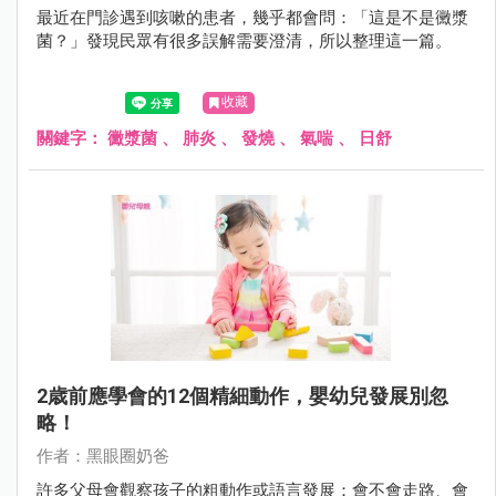
最近在門診遇到咳嗽的患者，幾乎都會問：「這是不是黴漿
菌？」發現民眾有很多誤解需要澄清，所以整理這一篇。
收藏
關鍵字：
黴漿菌
、
肺炎
、
發燒
、
氣喘
、
日舒
2歳前應學會的12個精細動作，嬰幼兒發展別忽
略！
作者：黑眼圈奶爸
許多父母會觀察孩子的粗動作或語言發展：會不會走路、會