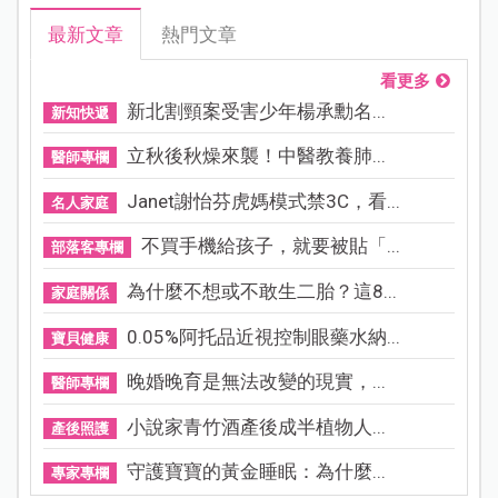
最新文章
熱門文章
看更多
新北割頸案受害少年楊承勳名...
新知快遞
立秋後秋燥來襲！中醫教養肺...
醫師專欄
Janet謝怡芬虎媽模式禁3C，看...
名人家庭
不買手機給孩子，就要被貼「...
部落客專欄
為什麼不想或不敢生二胎？這8...
家庭關係
0.05%阿托品近視控制眼藥水納...
寶貝健康
晚婚晚育是無法改變的現實，...
醫師專欄
小說家青竹酒產後成半植物人...
產後照護
守護寶寶的黃金睡眠：為什麼...
專家專欄