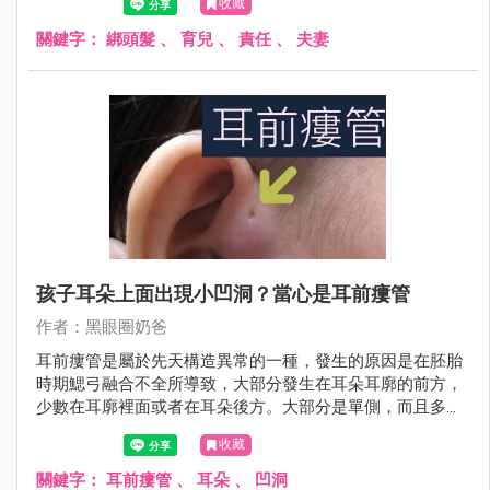
收藏
長，總是慢慢會看到成果的。
關鍵字：
綁頭髮
、
育兒
、
責任
、
夫妻
孩子耳朵上面出現小凹洞？當心是耳前瘻管
作者：黑眼圈奶爸
耳前瘻管是屬於先天構造異常的一種，發生的原因是在胚胎
時期鰓弓融合不全所導致，大部分發生在耳朵耳廓的前方，
少數在耳廓裡面或者在耳朵後方。大部分是單側，而且多發
生在右邊。
收藏
關鍵字：
耳前瘻管
、
耳朵
、
凹洞