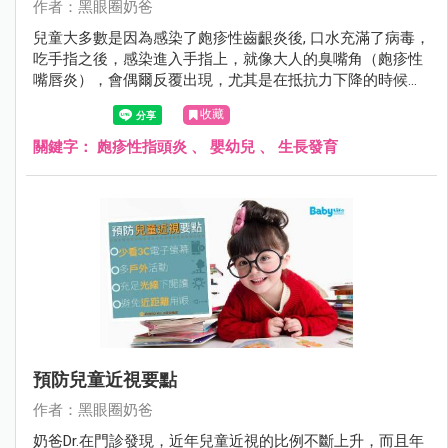
作者：黑眼圈奶爸
兒童大多數是因為感染了皰疹性齒齦炎後, 口水充滿了病毒，
吃手指之後，感染進入手指上，就像大人的臭嘴角（皰疹性
嘴唇炎），會偶爾反覆出現，尤其是在抵抗力下降的時候，
會癢又痛。
收藏
關鍵字：
皰疹性指頭炎
、
嬰幼兒
、
生長發育
預防兒童近視要點
作者：黑眼圈奶爸
奶爸Dr.在門診發現，近年兒童近視的比例不斷上升，而且年