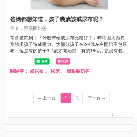
爸媽都想知道，孩子幾歲該戒尿布呢？
作者：黑眼圈奶爸
常會被問到：「什麼時候戒尿布比較好？」時程因人而異，
別強求孩子造成壓力。大部分孩子在2-4歳左右開始不包尿
布，但是有的孩子3-4歲才開始戒，有的18個月就沒有包。
每個孩子都不一樣，等他準備好。
收藏
關鍵字：
戒尿布
、
尿床
、
黑眼圈奶爸
←
上一頁
1
2
下一頁
→
;