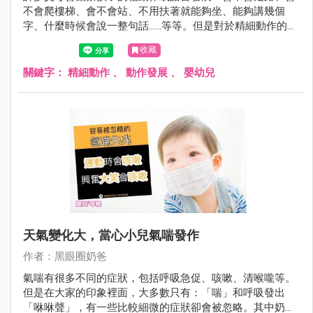
不會爬樓梯、會不會站、不用扶著就能夠坐、能夠講幾個
字、什麼時候會說一整句話……等等。但是對於精細動作的觀
察，較容易忽略。
收藏
關鍵字：
精細動作
、
動作發展
、
嬰幼兒
天氣變化大，當心小兒氣喘發作
作者：黑眼圈奶爸
氣喘有很多不同的症狀，包括呼吸急促、咳嗽、清喉嚨等。
但是在大家的印象裡面，大多數只有：「喘」和呼吸發出
「咻咻聲」，有一些比較細微的症狀卻會被忽略。其中奶爸