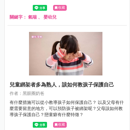
Dr.的觀察「運動時候會咳嗽」和「笑得太厲害的時候會咳
收藏
嗽」是最容易被父母忽略的。
關鍵字：
氣喘
、
嬰幼兒
兒童綁架者多為熟人，該如何教孩子保護自己
作者：黑眼圈奶爸
有什麼措施可以從小教導孩子如何保護自己？ 以及父母有什
麼需要留意的地方，可以預防孩子被綁架呢？父母該如何教
導孩子保護自己？戀童癖有什麼特徵？
收藏