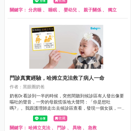
收藏
關鍵字：
分房睡
、
睡眠
、
嬰幼兒
、
親子關係
、
獨立
門診真實經驗，哈姆立克法救了病人一命
作者：黑眼圈奶爸
奶爸Dr.看診到一半的時候，突然間聽到候診區有人發出像要
嘔吐的聲音，一旁的母親慌張地大聲問：「你是想吐
嗎?」。我跟護理師走出去候診區查看，發現一個女孩，一
手捏著自己的喉嚨，另外一手像是溺水般在空中抓東西，好
收藏
像很辛苦，在掙扎一樣，沒有辦法說話呼吸，雙腳站不穩，
不斷地亂抓，想要拼命呼吸、求救。
關鍵字：
哈姆立克法
、
門診
、
異物
、
急救