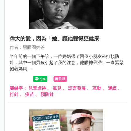
偉大的愛，因為「她」讓他變得更健康
作者：黑眼圈奶爸
半年前的一個下午診，一位媽媽帶了兩位小朋友來打預防
針，其中一個男孩引起了我的注意，他眼神呆滯，一直緊緊
抱著媽媽......
收藏
關鍵字：
兒童虐待
、
孤兒
、
語言發展
、
互動
、
遲緩
、
打針
、
疫苗
、
預防針