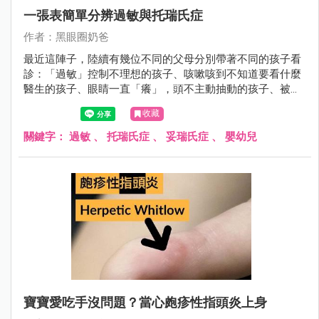
一張表簡單分辨過敏與托瑞氏症
作者：黑眼圈奶爸
最近這陣子，陸續有幾位不同的父母分別帶著不同的孩子看
診：「過敏」控制不理想的孩子、咳嗽咳到不知道要看什麼
醫生的孩子、眼睛一直「癢」，頭不主動抽動的孩子、被別
的醫師診斷為「托瑞氏」，但是父母對診斷有所疑慮的孩
收藏
子。
關鍵字：
過敏
、
托瑞氏症
、
妥瑞氏症
、
嬰幼兒
寶寶愛吃手沒問題？當心皰疹性指頭炎上身