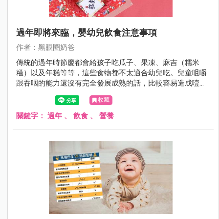
過年即將來臨，嬰幼兒飲食注意事項
作者：黑眼圈奶爸
傳統的過年時節慶都會給孩子吃瓜子、果凍、麻吉（糯米
糍）以及年糕等等，這些食物都不太適合幼兒吃。兒童咀嚼
跟吞咽的能力還沒有完全發展成熟的話，比較容易造成噎住
窒息的意外發生，這一點父母跟家長長輩們，要特別留意還
收藏
有事先跟長輩溝通好。
關鍵字：
過年
、
飲食
、
營養