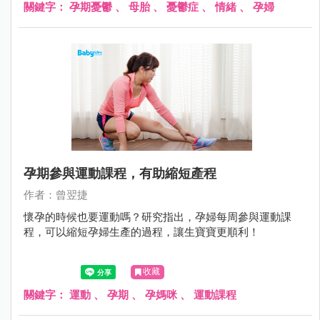
講！」。聽完了媽媽的一番話，小妮的頭似乎又垂得更低了
關鍵字：
孕期憂鬱
、
母胎
、
憂鬱症
、
情緒
、
孕婦
一些。
孕期參與運動課程，有助縮短產程
作者：曾翌捷
懷孕的時候也要運動嗎？研究指出，孕婦每周參與運動課
程，可以縮短孕婦生產的過程，讓生寶寶更順利！
收藏
關鍵字：
運動
、
孕期
、
孕媽咪
、
運動課程