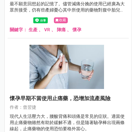
最不願意回想起的記憶了。儘管減痛分娩的使用已經廣為大
眾所接受，仍有些產婦憂心其中所使用的藥物對腹中胎兒所
可能造成的影響。
收藏
關鍵字：
生產
、
VR
、
陣痛
、
懷孕
懷孕早期不當使用止痛藥，恐增加流產風險
作者：曾翌捷
現代人生活壓力大，腰酸背痛和頭痛是常見的症狀。適當使
用止痛藥物雖然有助於緩解不適，但是隨著驗孕棒出現兩條
線起，止痛藥物的使用恐怕要格外當心。