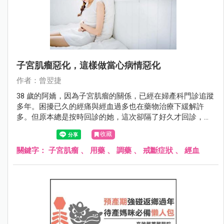
子宮肌瘤惡化，這樣做當心病情惡化
作者：曾翌捷
38 歲的阿嬌，因為子宮肌瘤的關係，已經在婦產科門診追蹤
多年。困擾已久的經痛與經血過多也在藥物治療下緩解許
多。但原本總是按時回診的她，這次卻隔了好久才回診，而
且見面的地方居然是在急診室。
收藏
關鍵字：
子宮肌瘤
、
用藥
、
調藥
、
戒斷症狀
、
經血