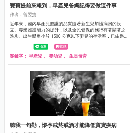
寶寶提前來報到，早產兒爸媽記得要做這件事
作者：曾翌捷
近年來，國內早產兒照護的品質隨著新生兒加護病房的設
立、專業照護能力的提升，以及全民健保的施行有著顯著之
進步。出生體重小於 1500 公克以下嬰兒的存活率，已由過
去的 60% 大幅上升至近年的 80% 以上。與歐美先進國家相
收藏
比毫不遜色。儘管胎兒早產絕非父母所願，但仍請父母收拾
心情。只要依照醫師囑咐，定期回診追蹤檢查，心肝寶貝的
關鍵字：
早產兒
、
嬰幼兒
、
生長發育
未來絕對精采可期。
聽我一句勸，懷孕戒菸戒酒才能降低寶寶疾病