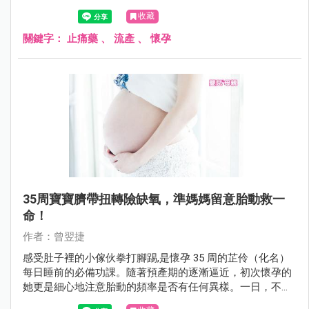
收藏
關鍵字：
止痛藥
、
流產
、
懷孕
35周寶寶臍帶扭轉險缺氧，準媽媽留意胎動救一
命！
作者：曾翌捷
感受肚子裡的小傢伙拳打腳踢,是懷孕 35 周的芷伶（化名）
每日睡前的必備功課。隨著預產期的逐漸逼近，初次懷孕的
她更是細心地注意胎動的頻率是否有任何異樣。一日，不論
她再怎麼活動筋骨或是享用點心，腹中胎兒始終不像往常般