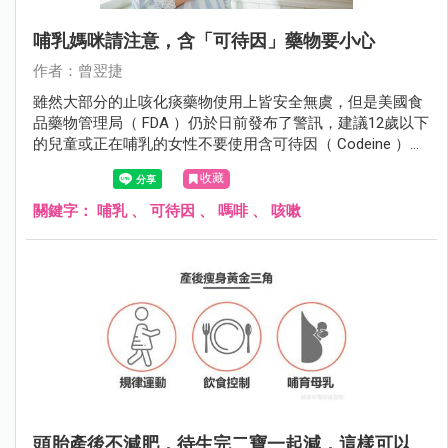
哺乳媽咪請注意，含「可待因」藥物要小心
作者：曾翌捷
雖然大部分的止咳化痰藥物使用上皆安全無虞，但是美國食
品藥物管理局（ FDA ）仍於日前發布了警訊，建議12歲以下
的兒童或正在哺乳的女性不要使用含可待因（ Codeine ）或
特拉嗎竇（ Tramadol ）的處方藥，以免造成兒童或嬰幼兒
收藏
呼吸抑制的風險。
關鍵字：
哺乳
、
可待因
、
嗎啡
、
咳嗽
頭胎產後不減肥，待生完二寶一起減，這樣可以