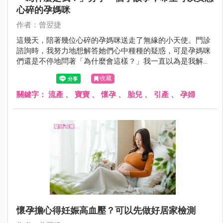
心碎的孕媽咪
作者：曾翌捷
這幾天，陪著幾位心碎的孕媽咪送走了無緣的小天使。門診
諮詢時，我努力地想解答她們心中種種的疑惑，可是孕媽咪
們還是不停地問著「為什麼會這樣？」我一直以為是我解釋
得不夠清楚，然後再次地複述專業知識和統計數據，直到其
收藏
中一位孕婦說：「為什麼是我？」， 我才終於明白真正的問
題是什麼。
關鍵字：
流產
、
寶寶
、
懷孕
、
胎兒
、
引產
、
孕婦
懷孕擔心得妊娠高血壓？可以先做好居家檢測