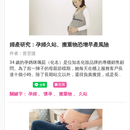
婦產研究：孕婦久站、搬重物恐增早產風險
作者：曾翌捷
34 歲的孕媽咪珮茹（化名）是位知名化妝品牌的專櫃銷售顧
問。為了前一陣子的母親節檔期，她每天在櫃上服務客戶長
達十個小時。除了長期站立以外，還得負責搬貨，或是長時
間彎腰為客戶上妝。好不容易撐到了檔期結束，正想要好好
收藏
鬆一口氣時，卻發現私密處出血。嚇得她趕緊回診檢查，深
怕肚子裡的寶寶出了什麼差錯！
關鍵字：
孕婦
、
懷孕
、
搬重物
、
久站