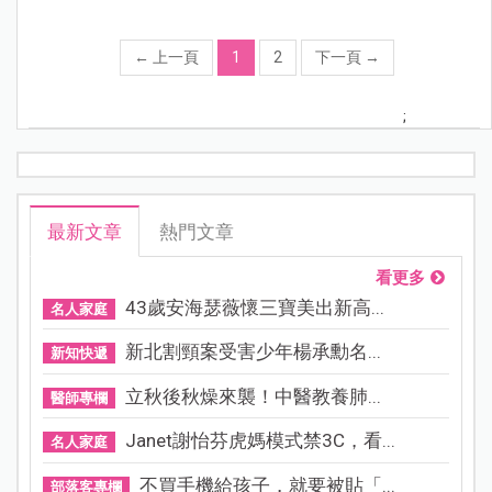
←
上一頁
1
2
下一頁
→
;
最新文章
熱門文章
看更多
43歲安海瑟薇懷三寶美出新高...
名人家庭
新北割頸案受害少年楊承勳名...
新知快遞
立秋後秋燥來襲！中醫教養肺...
醫師專欄
Janet謝怡芬虎媽模式禁3C，看...
名人家庭
不買手機給孩子，就要被貼「...
部落客專欄