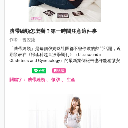
臍帶繞頸怎麼辦？第一時間注意這件事
作者：曾翌捷
「臍帶繞頸」是每個孕媽咪社團都不曾停歇的熱門話題，近
期發表在《婦產科超音波學期刊》（Ultrasound in
Obstetrics and Gynecology）的最新案例報告也許能稍微安
撫一下孕媽咪的緊張心情。
收藏
關鍵字：
臍帶繞頸
、
懷孕
、
生產