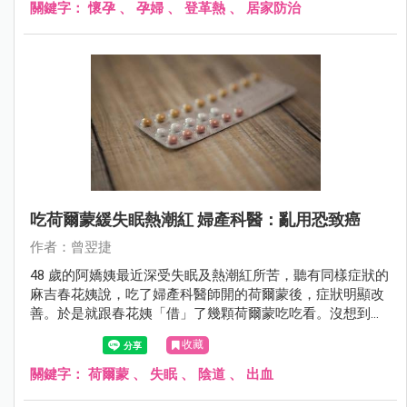
關鍵字：
懷孕
、
孕婦
、
登革熱
、
居家防治
吃荷爾蒙緩失眠熱潮紅 婦產科醫：亂用恐致癌
作者：曾翌捷
48 歲的阿嬌姨最近深受失眠及熱潮紅所苦，聽有同樣症狀的
麻吉春花姨說，吃了婦產科醫師開的荷爾蒙後，症狀明顯改
善。於是就跟春花姨「借」了幾顆荷爾蒙吃吃看。沒想到，
吃了幾天，竟然發生陰道大出血，嚇得她花容失色，趕緊到
收藏
婦產科求診。
關鍵字：
荷爾蒙
、
失眠
、
陰道
、
出血