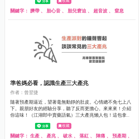
收藏
地好動。心中隱約感到不對勁的她趕緊到產房做更進一步的
檢查。
關鍵字：
臍帶
、
胎心音
、
胎兒窘迫
、
超音波
、
窒息
準爸媽必看，認識生產三大產兆
作者：曾翌捷
隨著預產期逼近，望著毫無動靜的肚皮。心情總不免七上八
下。親朋好友的經驗分享，聽了反而更擔心。來來來！介紹
你這味！（江湖郎中賣藥語氣）三大產兆懶人包！這包拿回
去！包你鎮定安神，緩解焦慮，神清氣爽地迎接心愛的寶寶
收藏
來到！
關鍵字：
生產
、
產兆
、
破水
、
落紅
、
陣痛
、
預產期
、