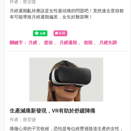
作者：曾翌捷
月經週期亂掉應該是女性最頭痛的問題吧！竟然連去度假都
有可能導致月經週期偏差，女生好難當啊！
收藏
關鍵字：
月經
、
渡假
、
月經週期
、
假期
、
月經失調
生產減痛新發現，VR有助於舒緩陣痛
作者：曾翌捷
痛徹心扉的子宮收縮，恐怕是每位經歷過陰道生產的女性，