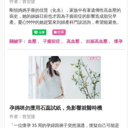
作者：曾翌捷
剛領媽媽手冊的佳慧（化名），家族中有著遺傳性高血壓的
病史，她的姊姊日前也才因為子癲前症的影響造成胎兒早
產。憂心忡忡的她趕緊來到婦產科門診諮詢，希望能避免同
樣的悲劇再次發生。
收藏
關鍵字：
血壓
、
子癲前症
、
高血壓
、
妊娠高血壓
、
懷孕
孕媽咪勿擅用石蕊試紙，免影響就醫時機
作者：曾翌捷
「一位懷孕 35 周的孕婦因褲子突然濕透，懷疑自己可能是