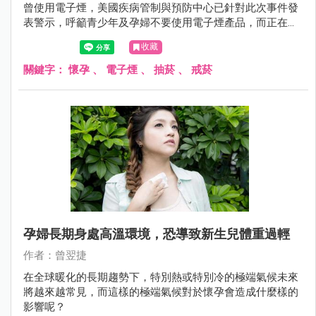
曾使用電子煙，美國疾病管制與預防中心已針對此次事件發
表警示，呼籲青少年及孕婦不要使用電子煙產品，而正在嘗
試使用電子煙戒除菸癮的成人，也建議應經由醫師指示嘗試
收藏
其他戒除方式，以免造成傷害。
關鍵字：
懷孕
、
電子煙
、
抽菸
、
戒菸
孕婦長期身處高溫環境，恐導致新生兒體重過輕
作者：曾翌捷
在全球暖化的長期趨勢下，特別熱或特別冷的極端氣候未來
將越來越常見，而這樣的極端氣候對於懷孕會造成什麼樣的
影響呢？