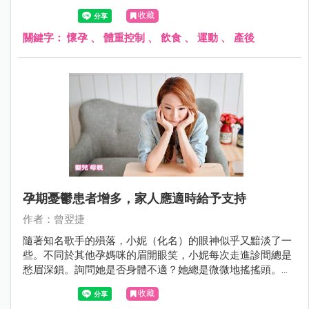
吸收繁瑣的衛教知識。
收藏
關鍵字：
懷孕
、
體重控制
、
飲食
、
運動
、
產後
孕期憂鬱患者增多，家人應適時給予支持
作者：曾翌捷
隨著知名歌手的殞落，小妮（化名）的眼神似乎又黯淡了一
些。不同於其他孕媽咪的眉開眼笑，小妮每次走進診間總是
愁眉深鎖。詢問她是否身體不適？她總是微微地搖搖頭。身
旁的媽媽忙著抱怨：「現在年輕人真是的！只不過是懷孕生
收藏
孩子，哪來那麼多心事！整天在家只會哭！問她怎麼了又不