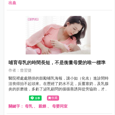
出血
哺育母乳的時間長短，不是衡量母愛的唯一標準
作者：曾翌捷
醫院裡處處懸掛的鼓勵哺乳海報，讓小如（化名）進診間時
沮喪得抬不起頭來。在歷經了奶水不足，反覆塞奶，及乳腺
炎的折磨後，多虧了泌乳顧問的循循善誘與從旁協助，才讓
小如走過這段歷盡艱辛的「乳牛人生」。然而，重回工作崗
收藏
位的她，因為職場環境的不便與母嬰作息的不同而感到身心
俱疲，也不禁萌生了「退奶」的念頭。但是來自親友的壓
關鍵字：
母乳
、
親餵
、
母嬰同室
力，讓她質疑自己到底是不是個好媽媽？