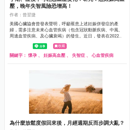
壓，晚年失智風險恐增高！
作者：曾翌捷
美國心臟協會曾發表聲明，呼籲罹患上述妊娠併發症的產
婦，需多注意未來心血管疾病（包含冠狀動脈疾病、中風、
周邊血管疾病、及心臟衰竭）的發生。近日，發表在2022年
阿茲海默症協會國際年會的研究也顯示，患有妊娠高血壓疾
收藏
患的女性可能會增加日後罹患失智症的風險。因此不管在孕
期或產後，媽咪們都要多注意血壓的變化。
關鍵字：
懷孕
、
妊娠高血壓
、
失智症
、
心血管疾病
為什麼放鬆度假回來後，月經週期反而步調大亂？