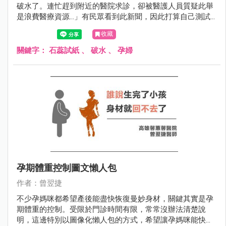
破水了。連忙趕到附近的醫院求診，卻被醫護人員質疑此舉
是浪費醫療資源…」有民眾看到此新聞，因此打算自己測試
是否破水...
收藏
關鍵字：
石蕊試紙
、
破水
、
孕婦
孕期體重控制圖文懶人包
作者：曾翌捷
不少孕媽咪都希望產後能盡快恢復曼妙身材，關鍵其實是孕
期體重的控制。受限於門診時間有限，常常沒辦法清楚說
明，這邊特別以圖像化懶人包的方式，希望讓孕媽咪能快速