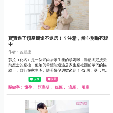
寶寶過了預產期還不退房！？注意，當心別胎死腹
中
作者：曾翌捷
莎拉（化名）是一位崇尚居家生產的孕媽咪，雖然固定接受
助產士的產檢，但她仍希望能透過居家生產社團前輩們的協
助下，自行在家生產。隨著懷孕週數來到了 42 周，憂心的
助產士建議她到院進行引產，以免寶寶因為胎盤功能老化而
收藏
發生意外。但在許多社團前輩的鼓勵下，莎拉決定忽略助產
士的建議，繼續等待產兆。
關鍵字：
懷孕
、
預產期
、
妊娠
、
流產
、
引產