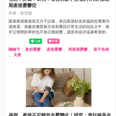
期產後憂鬱症
作者：曾翌捷
隨著產婦產後坐完月子以後，來自親朋好友的協助也漸漸功
成身退。身處在撫育新生命和重回日常生活的拉扯之中，新
手父母間的爭吵也不免日漸頻繁，讓原本該洋溢著希望的新
篇章，抹上了一層揮之不去的陰霾……
收藏
關鍵字：
產前憂鬱
、
產後憂鬱
、
周產期憂鬱
、
新手爸媽
、
夫妻
孕期、產後不可輕忽血壓變化！研究：患妊娠高血