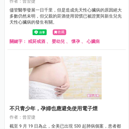
作者：曾翌捷
儘管醫學發展一日千里，但是造成先天性心臟病的原因絕大
多數仍然未明，但父親的菸酒使用習慣已被證實與新生兒先
天性心臟病的發生有關。
收藏
關鍵字：
戒菸戒酒
、
嬰幼兒
、
懷孕
、
心臟病
不只青少年，孕婦也應避免使用電子煙
作者：曾翌捷
截至 9 月 19 日為止，全美已出現 530 起肺病個案，患者都