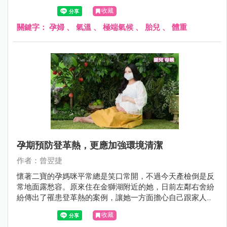
收藏
關鍵字：
孕婦
、
氣溫
、
極端氣候
、
胎兒
、
體重
孕期預防登革熱，更應加強環境清潔
作者：曾翌捷
懷著二寶的孕媽咪平常總是笑口常開，不過今天產檢倒是反
常地面露愁容。原來住在金獅湖附近的她，日前左鄰右舍紛
紛傳出了罹患登革熱的案例，讓她一方面擔心自己跟家人的
健康，又擔心衛生局噴灑的藥劑是不是會影響胎兒？
收藏