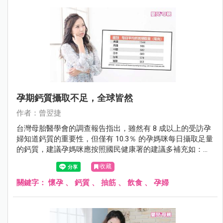
孕期鈣質攝取不足，全球皆然
作者：曾翌捷
台灣母胎醫學會的調查報告指出，雖然有 8 成以上的受訪孕
婦知道鈣質的重要性，但僅有 10.3％ 的孕媽咪每日攝取足量
的鈣質，建議孕媽咪應按照國民健康署的建議多補充如：低
脂牛乳、乳製品、豆腐、深綠色蔬菜等鈣質豐富的食物，以
收藏
滿足母胎的需求。。
關鍵字：
懷孕
、
鈣質
、
抽筋
、
飲食
、
孕婦