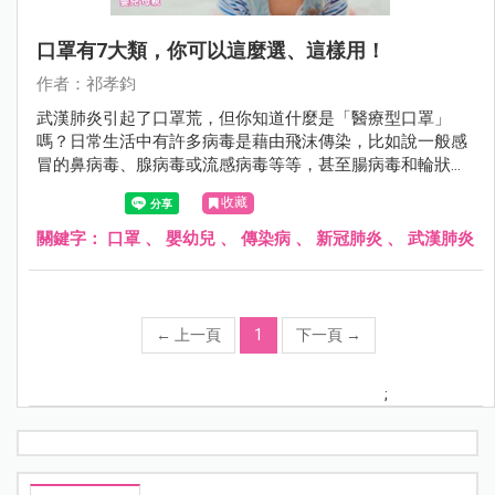
口罩有7大類，你可以這麼選、這樣用！
作者：祁孝鈞
武漢肺炎引起了口罩荒，但你知道什麼是「醫療型口罩」
嗎？日常生活中有許多病毒是藉由飛沫傳染，比如說一般感
冒的鼻病毒、腺病毒或流感病毒等等，甚至腸病毒和輪狀或
諾羅病毒在初期病毒量高時，都有可能藉由呼吸道傳染，我
收藏
們戴口罩的目的，就是為了減少這類被飛沫傳染的機會。
關鍵字：
口罩
、
嬰幼兒
、
傳染病
、
新冠肺炎
、
武漢肺炎
←
上一頁
1
下一頁
→
;