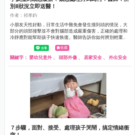
別8狀況立即送醫！
作者：祁孝鈞
小朋友天性好動，日常生活中難免會發生撞到頭的情況，大
部分的頭部撞擊並不會對腦部造成嚴重傷害，正確的處理和
冷靜應對能幫助孩子快速恢復。醫師告訴你如何辨別輕重傷
害？何時應帶孩子立即就醫？
收藏
關鍵字：
嬰幼兒意外
、
頭部外傷
、
居家安全
、
外出安全
７步驟，面對、接受、處理孩子哭鬧，搞定情緒衝
突！