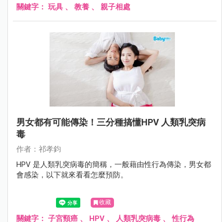
具。
關鍵字：
玩具
、
教養
、
親子相處
男女都有可能傳染！三分種搞懂HPV 人類乳突病
毒
作者：祁孝鈞
HPV 是人類乳突病毒的簡稱，一般藉由性行為傳染，男女都
會感染，以下就來看看怎麼預防。
收藏
關鍵字：
子宮頸癌
、
HPV
、
人類乳突病毒
、
性行為