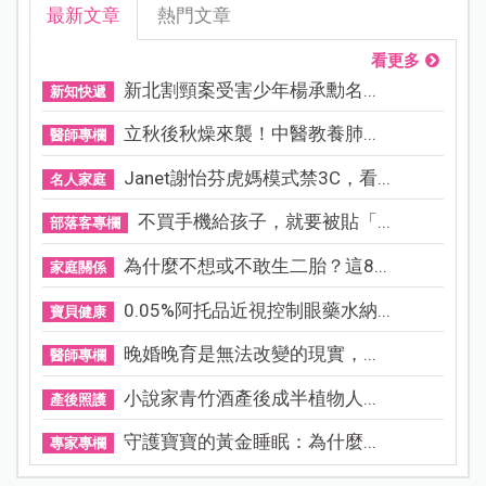
最新文章
熱門文章
看更多
新北割頸案受害少年楊承勳名...
新知快遞
立秋後秋燥來襲！中醫教養肺...
醫師專欄
Janet謝怡芬虎媽模式禁3C，看...
名人家庭
不買手機給孩子，就要被貼「...
部落客專欄
為什麼不想或不敢生二胎？這8...
家庭關係
0.05%阿托品近視控制眼藥水納...
寶貝健康
晚婚晚育是無法改變的現實，...
醫師專欄
小說家青竹酒產後成半植物人...
產後照護
守護寶寶的黃金睡眠：為什麼...
專家專欄