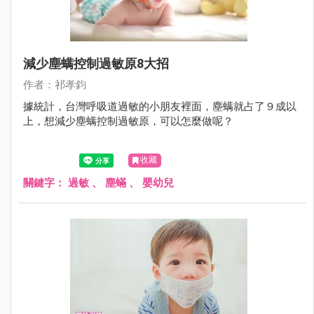
減少塵螨控制過敏原8大招
作者：祁孝鈞
據統計，台灣呼吸道過敏的小朋友裡面，塵螨就占了９成以
上，想減少塵螨控制過敏原，可以怎麼做呢？
收藏
關鍵字：
過敏
、
塵蟎
、
嬰幼兒