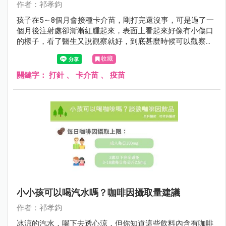
作者：祁孝鈞
孩子在5～8個月會接種卡介苗，剛打完還沒事，可是過了一
個月後注射處卻漸漸紅腫起來，表面上看起來好像有小傷口
的樣子，看了醫生又說觀察就好，到底甚麼時候可以觀察？
甚麼時候需要治療？觀察期間要注意甚麼？我們一起來看看
收藏
該怎麼辦。
關鍵字：
打針
、
卡介苗
、
疫苗
小小孩可以喝汽水嗎？咖啡因攝取量建議
作者：祁孝鈞
冰涼的汽水，喝下去透心涼，但你知道這些飲料內含有咖啡