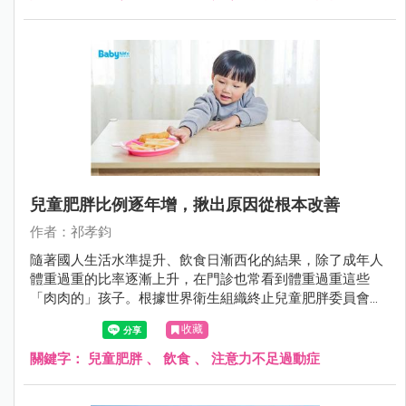
兒童肥胖比例逐年增，揪出原因從根本改善
作者：祁孝鈞
隨著國人生活水準提升、飲食日漸西化的結果，除了成年人
體重過重的比率逐漸上升，在門診也常看到體重過重這些
「肉肉的」孩子。根據世界衛生組織終止兒童肥胖委員會指
出， 全球過重或肥胖嬰幼兒 (0 至 5 歲 ) 人口，從 1990 年的
收藏
3,200 萬人增加到 2016 年的 4,100 萬人。而我國2017年依據
教育部學童體位資料顯示，國小學童肥胖比率也高達 14.6% (
關鍵字：
兒童肥胖
、
飲食
、
注意力不足過動症
男童 17.0%、女童 12.0%) ；而國中生肥胖比率更有 16.9% (
男生 20.0%、女生 13.4%)。