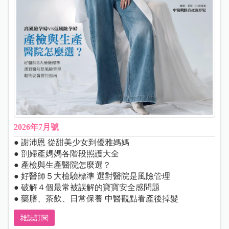
2026年7月號
● 謝沛恩 從甜美少女到優雅媽媽
● 剖婦產媽媽各階段照護大全
● 產檢與生產醫院怎麼選？
● 好醫師５大檢驗標準 選對醫院是風險管理
● 破解４個最常被誤解的寶寶安全感問題
● 藥膳、茶飲、日常保養 中醫觀點看產後掉髮
雜誌訂閱