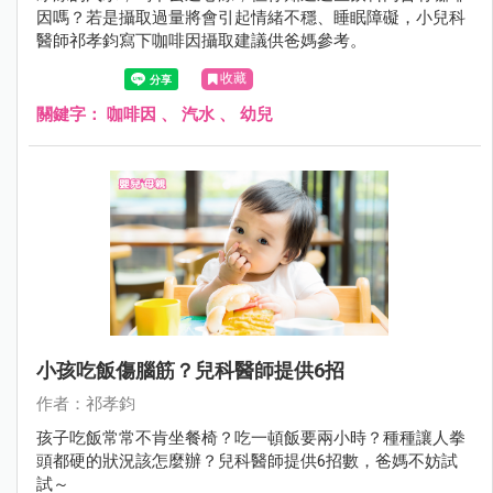
因嗎？若是攝取過量將會引起情緒不穩、睡眠障礙，小兒科
醫師祁孝鈞寫下咖啡因攝取建議供爸媽參考。
收藏
關鍵字：
咖啡因
、
汽水
、
幼兒
小孩吃飯傷腦筋？兒科醫師提供6招
作者：祁孝鈞
孩子吃飯常常不肯坐餐椅？吃一頓飯要兩小時？種種讓人拳
頭都硬的狀況該怎麼辦？兒科醫師提供6招數，爸媽不妨試
試～