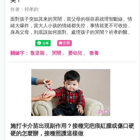
作者：祁孝鈞
面對孩子突如其來的哭鬧，當父母的很容易就理智斷線、情
緒大爆炸，當大人小孩的情緒都失控，事情就更不可收拾...
身為父母，到底該如何面對、處理孩子的哭鬧？祈孝鈞醫師
整理了7步驟，爸媽們可以試試看。
收藏
關鍵字：
叛逆期
、
哭鬧
、
嬰幼兒
、
教養
施打卡介苗出現副作用？接種完疤痕紅腫或傷口硬
硬的怎麼辦，接種照護這樣做