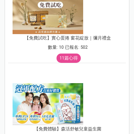
【免費試吃】實心蛋捲 窗花綻放｜彌月禮盒
數量: 10 已報名: 502
11篇心得
【免費體驗】森活舒敏兒童益生菌