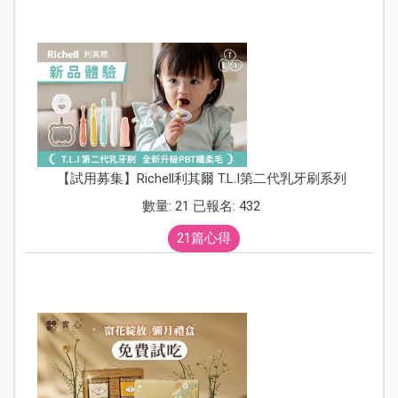
【試用募集】Richell利其爾 T.L.I第二代乳牙刷系列
數量: 21 已報名: 432
21篇心得