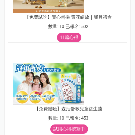
【免費試吃】實心蛋捲 窗花綻放｜彌月禮盒
數量: 10 已報名: 502
11篇心得
【免費體驗】森活舒敏兒童益生菌
數量: 10 已報名: 453
試用心得撰寫中