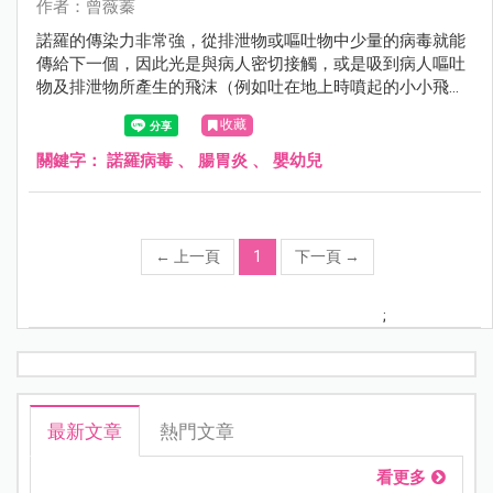
作者：曾薇蓁
諾羅的傳染力非常強，從排泄物或嘔吐物中少量的病毒就能
傳給下一個，因此光是與病人密切接觸，或是吸到病人嘔吐
物及排泄物所產生的飛沫（例如吐在地上時噴起的小小飛
沫）也可能受感染。
收藏
關鍵字：
諾羅病毒
、
腸胃炎
、
嬰幼兒
←
上一頁
1
下一頁
→
;
最新文章
熱門文章
看更多