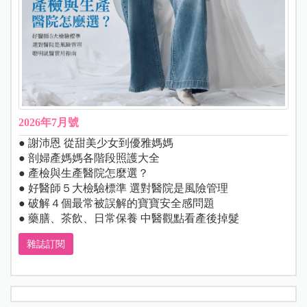
2026年7月號
● 謝沛恩 從甜美少女到優雅媽媽
● 剖婦產媽媽各階段照護大全
● 產檢與生產醫院怎麼選？
● 好醫師５大檢驗標準 選對醫院是風險管理
● 破解４個最常被誤解的寶寶安全感問題
● 藥膳、茶飲、日常保養 中醫觀點看產後掉髮
雜誌訂閱