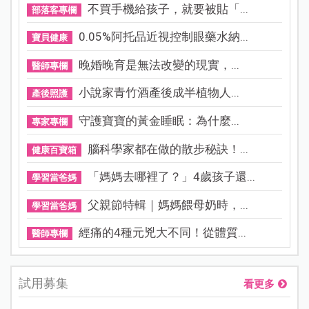
不買手機給孩子，就要被貼「...
部落客專欄
0.05%阿托品近視控制眼藥水納...
寶貝健康
晚婚晚育是無法改變的現實，...
醫師專欄
小說家青竹酒產後成半植物人...
產後照護
守護寶寶的黃金睡眠：為什麼...
專家專欄
腦科學家都在做的散步秘訣！...
健康百寶箱
「媽媽去哪裡了？」4歲孩子還...
學習當爸媽
父親節特輯｜媽媽餵母奶時，...
學習當爸媽
經痛的4種元兇大不同！從體質...
醫師專欄
試用募集
看更多