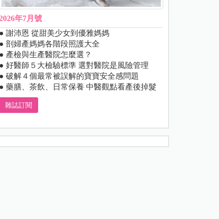
2026年7月號
● 謝沛恩 從甜美少女到優雅媽媽
● 剖婦產媽媽各階段照護大全
● 產檢與生產醫院怎麼選？
● 好醫師５大檢驗標準 選對醫院是風險管理
● 破解４個最常被誤解的寶寶安全感問題
● 藥膳、茶飲、日常保養 中醫觀點看產後掉髮
雜誌訂閱