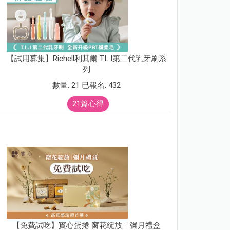
【試用募集】Richell利其爾 T.L.I第二代乳牙刷系
列
數量: 21 已報名: 432
21篇心得
【免費試吃】實心蛋捲 窗花綻放｜彌月禮盒