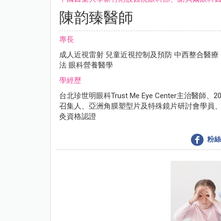
陳韵臻醫師
專長
成⼈近視雷射 兒童近視控制及預防 中⻄整合醫療
法 眼科營養醫學
學經歷
台北珍世明眼科Trust Me Eye Center主
召集⼈、亞洲⾓膜塑型片及特殊鏡片研討會學員
灸資格認證
粉絲