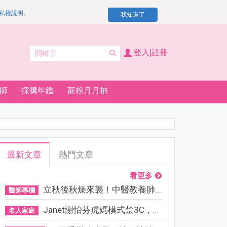
私權說明
。
我知道了
登入|註冊
師
採購年鑑
寵粉月月抽
最新文章
熱門文章
看更多
立秋後秋燥來襲！中醫教養肺...
醫師專欄
Janet謝怡芬虎媽模式禁3C，看...
名人家庭