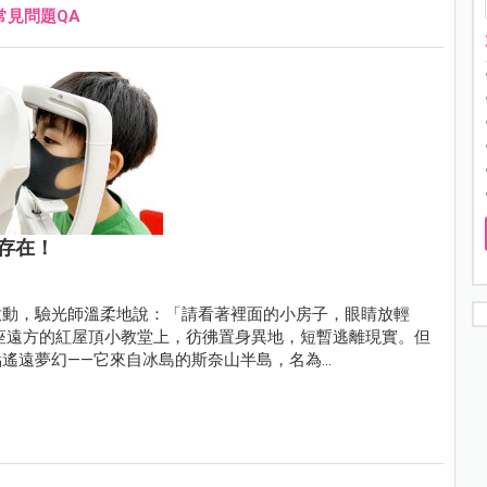
常見問題QA
存在！
啟動，驗光師溫柔地說：「請看著裡面的小房子，眼睛放輕
座遠方的紅屋頂小教堂上，彷彿置身異地，短暫逃離現實。但
遙遠夢幻——它來自冰島的斯奈山半島，名為
畫的真實教堂。