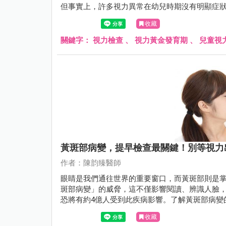
但事實上，許多視力異常在幼兒時期沒有明顯症
收藏
關鍵字：
視力檢查
、
視力黃金發育期
、
兒童視
黃斑部病變，提早檢查最關鍵！別等視力
作者：陳韵臻醫師
眼睛是我們通往世界的重要窗口，而黃斑部則是
斑部病變」的威脅，這不僅影響閱讀、辨識人臉，
恐將有約4億人受到此疾病影響。了解黃斑部病變
習慣，是守護視力、延緩病程惡化的第一步。
收藏