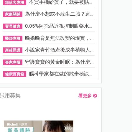
不買手機給孩子，就要被貼「...
部落客專欄
為什麼不想或不敢生二胎？這8...
家庭關係
0.05%阿托品近視控制眼藥水納...
寶貝健康
晚婚晚育是無法改變的現實，...
醫師專欄
小說家青竹酒產後成半植物人...
產後照護
守護寶寶的黃金睡眠：為什麼...
專家專欄
腦科學家都在做的散步秘訣！...
健康百寶箱
試用募集
看更多