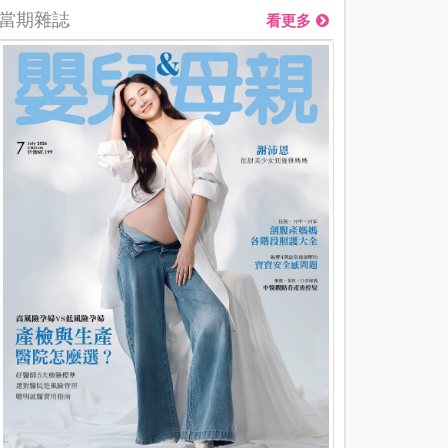
當期雜誌
看更多