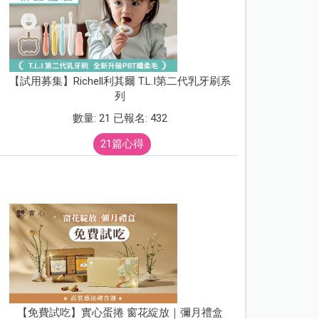
【試用募集】Richell利其爾 T.L.I第二代乳牙刷系
列
數量: 21 已報名: 432
21篇心得
【免費試吃】實心蛋捲 窗花綻放｜彌月禮盒