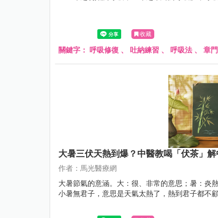
收藏
關鍵字：
呼吸修復
、
吐納練習
、
呼吸法
、
章門
大暑三伏天熱到爆？中醫教喝「伏茶」解
作者：馬光醫療網
大暑節氣的意涵。大：很、非常的意思；暑：炎熱
小暑無君子，意思是天氣太熱了，熱到君子都不