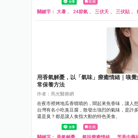
收藏
關鍵字：
大暑
、
24節氣
、
三伏天
、
三伏貼
、
用香氣解憂，以「氣味」療癒情緒｜嗅覺
常保養方法
作者：馬光醫療網
在夜市裡烤地瓜香噴噴的，聞起來焦香味，讓人
台灣有名小吃臭豆腐，散發出強烈的氣味，是許
還是臭？都是讓人食指大動的特色美食。
收藏
關鍵字：
香氣解憂
、
氣味療癒情緒
、
芳香中藥