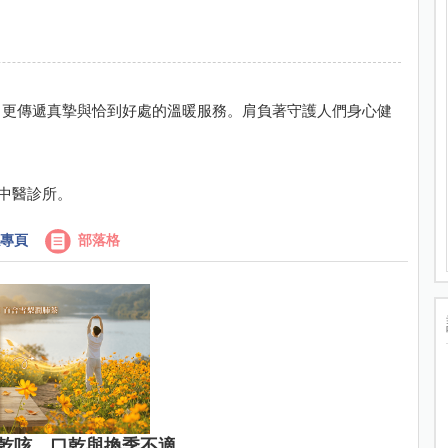
，更傳遞真摯與恰到好處的溫暖服務。肩負著守護人們身心健
家中醫診所。
專頁
部落格
乾咳、口乾與換季不適