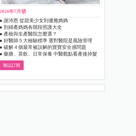
2026年7月號
● 謝沛恩 從甜美少女到優雅媽媽
● 剖婦產媽媽各階段照護大全
● 產檢與生產醫院怎麼選？
● 好醫師５大檢驗標準 選對醫院是風險管理
● 破解４個最常被誤解的寶寶安全感問題
● 藥膳、茶飲、日常保養 中醫觀點看產後掉髮
雜誌訂閱