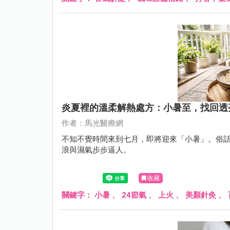
炎夏裡的溫柔解熱處方：小暑至，找回透
作者：馬光醫療網
不知不覺時間來到七月，即將迎來「小暑」。俗
浪與濕氣步步逼人。
收藏
關鍵字：
小暑
、
24節氣
、
上火
、
美顏針灸
、