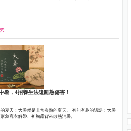
穴
中暑，4招養生法遠離熱傷害！
的夏天；大暑就是非常炎熱的夏天。 有句有趣的諺語：大暑
顧形象寬衣解帶、袒胸露背來散熱消暑。