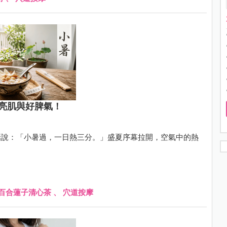
亮肌與好脾氣！
話說：「小暑過，一日熱三分。」盛夏序幕拉開，空氣中的熱
百合蓮子清心茶
、
穴道按摩