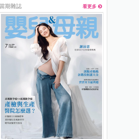
當期雜誌
看更多