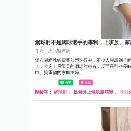
網球肘不是網球選手的專利，上班族、家
作者：馬光醫療網
溫布頓網球錦標賽熱烈進行中，不少人聯想到「網
上，臨床上最常見的網球肘患者，反而是那些長時
巾、提重物的家庭主婦。
收藏
關鍵字：
網球肘
、
肱骨外上髁肌腱病變
、
手肘