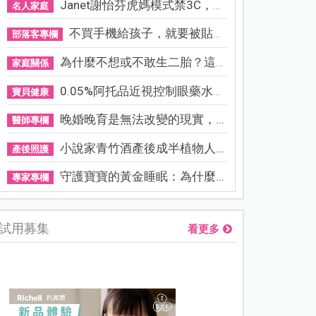
Janet謝怡芬虎媽模式禁3C，看...
名人家庭
不買手機給孩子，就要被貼「...
部落客專欄
為什麼不想或不敢生二胎？這8...
家庭關係
0.05%阿托品近視控制眼藥水納...
寶貝健康
晚婚晚育是無法改變的現實，...
醫師專欄
小說家青竹酒產後成半植物人...
產後照護
守護寶寶的黃金睡眠：為什麼...
專家專欄
試用募集
看更多