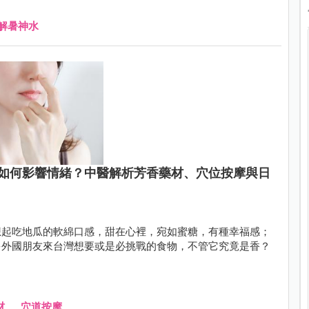
解暑神水
如何影響情緒？中醫解析芳香藥材、穴位按摩與日
想起吃地瓜的軟綿口感，甜在心裡，宛如蜜糖，有種幸福感；
多外國朋友來台灣想要或是必挑戰的食物，不管它究竟是香？
材
、
穴道按摩