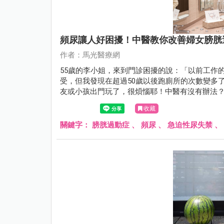
頻尿讓人好困擾！中醫教你改善婦女膀胱
作者：馬光醫療網
55歲的李小姐，來到門診困擾的說：「以前工作
受，但我發現在超過50歲以後跑廁所的次數變多
友或小孩出門玩了，很煩惱耶！中醫有沒有辦法
藥和針灸後，李小姐跑廁所的頻率改善許多，再
收藏
關鍵字：
膀胱過動症
、
頻尿
、
急迫性尿失禁
、