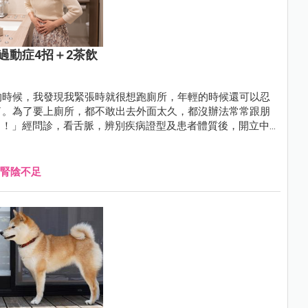
過動症4招＋2茶飲
的時候，我發現我緊張時就很想跑廁所，年輕的時候還可以忍
了。為了要上廁所，都不敢出去外面太久，都沒辦法常常跟朋
？！」經問診，看舌脈，辨別疾病證型及患者體質後，開立中
也不用擔心出門太久的問題了。
腎陰不足