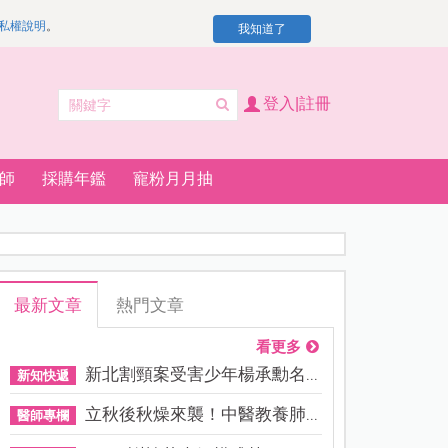
私權說明
。
我知道了
登入|註冊
師
採購年鑑
寵粉月月抽
最新文章
熱門文章
看更多
新北割頸案受害少年楊承勳名...
新知快遞
立秋後秋燥來襲！中醫教養肺...
醫師專欄