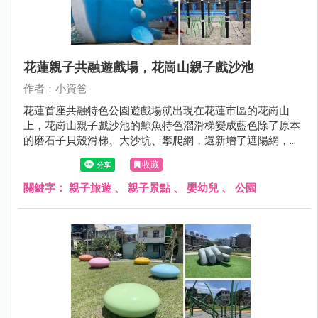
花蓮親子共融遊戲場，花崗山親子戲沙池
作者：小資爸
花蓮首座共融特色公園遊戲場就出現在花蓮市區的花崗山
上，花崗山親子戲沙池的鯨魚特色溜滑梯變成藍色除了原本
的磨石子貝殼滑梯、大沙坑、攀爬網，還新增了遮陽網，這
樣就不用擔心太陽曬了~蘇花改通了以後，車程縮短來花蓮
收藏
就快很多了喔！
關鍵字：
親子旅遊
、
親子景點
、
嬰幼兒
、
公園