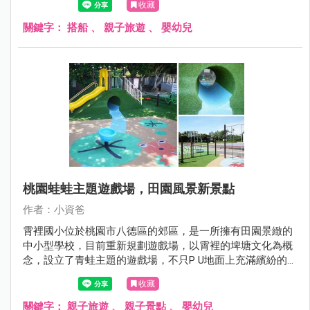
收藏
湖兩地還有爸媽關心的，小孩到底坐船暈不暈呢? 這些搭乘
經驗我通通分享給大家！
關鍵字：
搭船
、
親子旅遊
、
嬰幼兒
桃園蛙蛙主題遊戲場，田園風景新景點
作者：小資爸
霄裡國小位於桃園市八德區的郊區，是一所擁有田園景緻的
中小型學校，目前重新規劃遊戲場，以霄裡的埤塘文化為概
念，設立了青蛙主題的遊戲場，不只P U地面上充滿繽紛的童
趣圖案，還有土丘溜滑梯、金屬雙管溜滑梯、水管隧道、旋
收藏
轉杯跟鳥巢鞦韆等遊具，也有一連串闖關挑戰的攀爬架、拱
型橋及烏龜跳樁，十分有趣好玩!現在就跟著小資爸一起來玩
關鍵字：
親子旅遊
、
親子景點
、
嬰幼兒