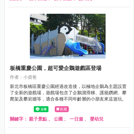
霄裡國小吧～
板橋重慶公園，超可愛企鵝遊戲區登場
作者：小資爸
新北市板橋區重慶公園經過改造後，以極地企鵝為主題設置
了全新的遊戲場，遊戲場包含了企鵝溜滑梯、護籠鑽網、攀
爬架及攀岩牆等，適合各種不同年齡層的小朋友來這遊玩。
收藏
關鍵字：
親子景點
、
公園
、
一日遊
、
嬰幼兒