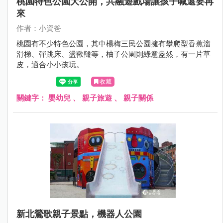
桃園特色公園大公開，共融遊戲場讓孩子喊還要再
來
作者：小資爸
桃園有不少特色公園，其中楊梅三民公園擁有攀爬型香蕉溜
滑梯、彈跳床、盪鞦韆等，柚子公園則綠意盎然，有一片草
皮，適合小小孩玩。
收藏
關鍵字：
嬰幼兒
、
親子旅遊
、
親子關係
新北鶯歌親子景點，機器人公園