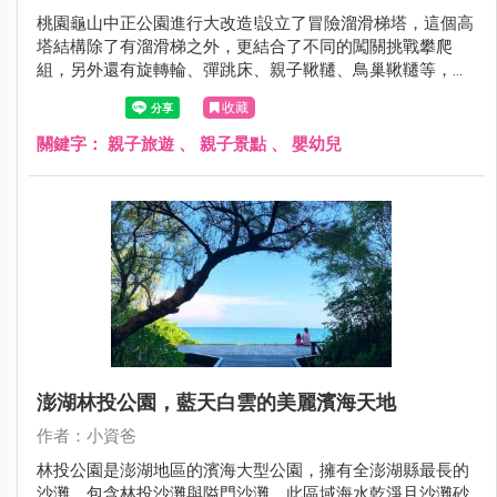
桃園龜山中正公園進行大改造!設立了冒險溜滑梯塔，這個高
塔結構除了有溜滑梯之外，更結合了不同的闖關挑戰攀爬
組，另外還有旋轉輪、彈跳床、親子鞦韆、鳥巢鞦韆等，遊
具一旁的沙坑也有沙桌水道的設立，變得跟以前完全不一樣
收藏
了!現在就跟著小資爸一起來看看改造後的龜山中正公園吧！
關鍵字：
親子旅遊
、
親子景點
、
嬰幼兒
澎湖林投公園，藍天白雲的美麗濱海天地
作者：小資爸
林投公園是澎湖地區的濱海大型公園，擁有全澎湖縣最長的
沙灘，包含林投沙灘與隘門沙灘，此區域海水乾淨且沙灘砂