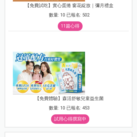
【免費試吃】實心蛋捲 窗花綻放｜彌月禮盒
數量: 10 已報名: 502
11篇心得
【免費體驗】森活舒敏兒童益生菌
數量: 10 已報名: 453
試用心得撰寫中