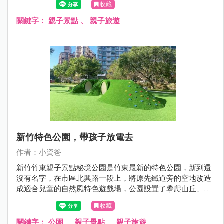
收藏
融遊戲場吧！
關鍵字：
親子景點
、
親子旅遊
新竹特色公園，帶孩子放電去
作者：小資爸
新竹竹東親子景點秘境公園是竹東最新的特色公園，新到還
沒有名字，在市區北興路一段上，將原先鐵道旁的空地改造
成適合兒童的自然風特色遊戲場，公園設置了攀爬山丘、水
管涵洞山丘、木質跳樁、蝴蝶形攀爬架、闖關遊戲組、滾輪
收藏
溜滑梯、旋轉杯、鳥巢鞦韆跟圓盤鞦韆等設施，孩子們可以
在公園裡光著腳自由奔跑，爬上山丘再滑下來，讓閒置的空
關鍵字：
公園
、
親子景點
、
親子旅遊