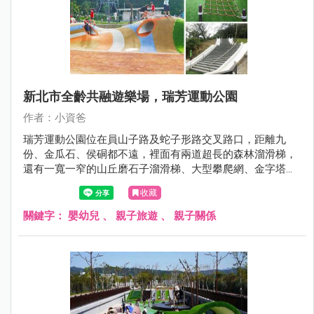
新北市全齡共融遊樂場，瑞芳運動公園
作者：小資爸
瑞芳運動公園位在員山子路及蛇子形路交叉路口，距離九
份、金瓜石、侯硐都不遠，裡面有兩道超長的森林溜滑梯，
還有一寬一窄的山丘磨石子溜滑梯、大型攀爬網、金字塔攀
爬架、多功能攀爬組、旋轉杯、多人旋轉盤、沙坑、鳥巢鞦
收藏
韆跟一般鞦韆，設施超級豐富，是親子踏青的好選擇。
關鍵字：
嬰幼兒
、
親子旅遊
、
親子關係