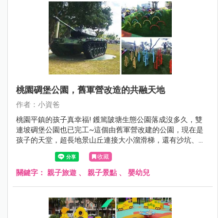
桃園碉堡公園，舊軍營改造的共融天地
作者：小資爸
桃園平鎮的孩子真幸福! 鑊篤陂塘生態公園落成沒多久，雙
連坡碉堡公園也已完工~這個由舊軍營改建的公園，現在是
孩子的天堂，超長地景山丘連接大小溜滑梯，還有沙坑、旋
轉椅、鞦韆跟沙坑等好玩的設施，現在就來看看雙連坡碉堡
收藏
公園有哪邊不一樣！
關鍵字：
親子旅遊
、
親子景點
、
嬰幼兒