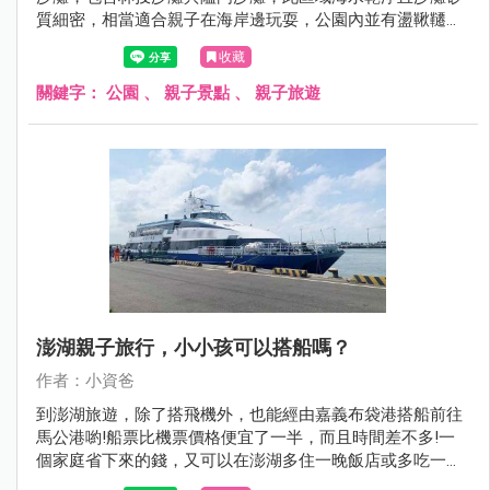
質細密，相當適合親子在海岸邊玩耍，公園內並有盪鞦韆與
磨石子溜滑梯等遊具，絕對是到澎湖旅遊必須要排入的親子
收藏
景點，現在就跟著小資爸一起來看看澎湖縣林投公園吧!
關鍵字：
公園
、
親子景點
、
親子旅遊
澎湖親子旅行，小小孩可以搭船嗎？
作者：小資爸
到澎湖旅遊，除了搭飛機外，也能經由嘉義布袋港搭船前往
馬公港喲!船票比機票價格便宜了一半，而且時間差不多!一
個家庭省下來的錢，又可以在澎湖多住一晚飯店或多吃一餐
海鮮!這次小資爸分別搭乘凱旋三號及太吉之星往返嘉義與澎