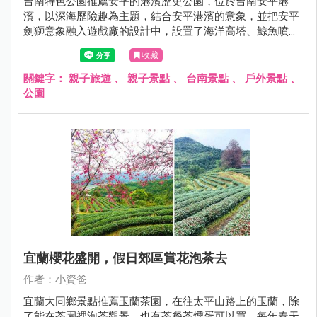
台南特色公園推薦安平的港濱歷史公園，位於台南安平港
濱，以深海歷險趣為主題，結合安平港濱的意象，並把安平
劍獅意象融入遊戲廠的設計中，設置了海洋高塔、鯨魚噴
霧、鯨魚尾巴土丘、雙軌滑溜索、繩索闖關、珊瑚礁叢噴
收藏
霧、盪鞦韆、綠藻山洞等有趣且富有挑戰性的遊具，結合安
平的定情碼頭德陽艦園區和安平古堡就是很棒的安平親子半
關鍵字：
親子旅遊
、
親子景點
、
台南景點
、
戶外景點
、
日遊、一日遊呦~現在就跟著小資爸一起來玩安平的港濱歷
公園
史公園！
宜蘭櫻花盛開，假日郊區賞花泡茶去
作者：小資爸
宜蘭大同鄉景點推薦玉蘭茶園，在往太平山路上的玉蘭，除
了能在茶園裡泡茶觀景，也有茶餐茶燻蛋可以買，每年春天