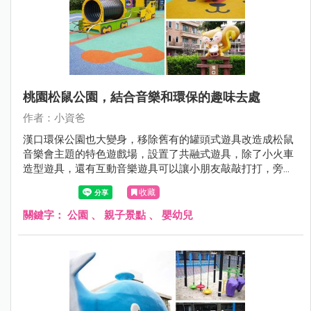
桃園松鼠公園，結合音樂和環保的趣味去處
作者：小資爸
漢口環保公園也大變身，移除舊有的罐頭式遊具改造成松鼠
音樂會主題的特色遊戲場，設置了共融式遊具，除了小火車
造型遊具，還有互動音樂遊具可以讓小朋友敲敲打打，旁邊
也有小朋友最喜歡的單人旋轉杯跟多人搖擺盤，地面也改成
收藏
可愛松鼠的圖案讓小小孩玩得更開心了呢！現在就跟著小資
爸一起來看看漢口環保公園改裝後有什麼不一樣的地方！
關鍵字：
公園
、
親子景點
、
嬰幼兒