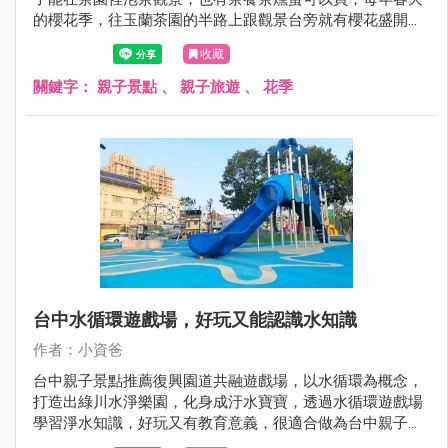
的櫻花季，往玉蘭茶園的半路上跟觀景台旁就有櫻花盛開，
搭配茶園翠綠的風貌，景色秀麗! 很適合過年期間及假日來
收藏
此品茗，搭配附近的崙埤河濱公園，就是很棒的宜蘭走春半
日遊一日遊景點呦，現在就跟著小資爸一起來宜蘭大同鄉的
關鍵字：
親子景點
、
親子旅遊
、
花季
玉蘭茶園吧！
台中水循環遊戲場，好玩又能認識水知識
作者：小資爸
台中親子景點推薦復興園道共融遊戲場，以水循環為概念，
打造出綠川水淨樂園，化身成汙水寶寶，透過水循環遊戲場
學習淨水知識，好玩又有教育意義，很適合做為台中親子一
日遊景點呦~現在就跟著小資爸一起來玩台中的復興園道共