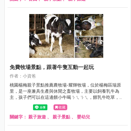
間成為孩子的新樂園，也讓附近的孩子多了一個放電的新去
處，現在就跟著小資爸一起來看看竹東的秘境公園吧！
免費牧場景點，跟著牛隻互動一起玩
作者：小資爸
桃園楊梅親子景點推薦農牧場-耀輝牧場，位於楊梅區瑞原
里，是一座兼具生產與休閒之畜牧場，主要以飼養乳牛為
主，孩子們可以在這邊餵小牛喝ㄋㄟㄋㄟ，餵乳牛吃草，還
可以看見酪農擠乳的過程，相當有教育意義，除此之外也能
收藏
購買鮮奶、鮮奶茶、鮮乳奶酪、鮮乳饅頭等乳製產品，園內
也有簡易的溜滑梯可以玩 ，超適合桃園楊梅親子遊、一日遊
關鍵字：
親子旅遊
、
親子景點
、
嬰幼兒
~現在就跟著小資爸一起來玩桃園市楊梅區的耀輝牧場吧！