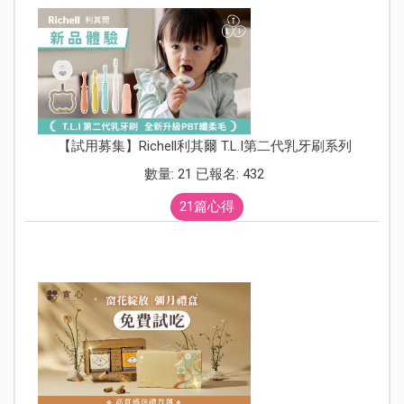
【試用募集】Richell利其爾 T.L.I第二代乳牙刷系列
數量: 21 已報名: 432
21篇心得