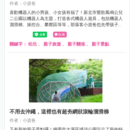
作者：小資爸
喜歡機器人的小男孩、小女孩有福了！新北市鶯歌鳳鳴公兒
二公園以機器人為主題，打造各式機器人遊具，包括機器人
溜滑梯、操控台、攀爬區等等，部落客小資爸也先帶孩子來
玩樂一番，快來看看吧～
收藏
關鍵字：
幼兒
、
親子旅遊
、
親子關係
、
親子景點
不用去沖繩，這裡也有超夯網狀滾輪溜滑梯
作者：小資爸
又有新的親子景點囉！桃園市大溪區埔頂公園設立了新的特