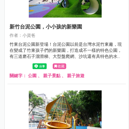
新竹台泥公園，小小孩的新樂園
作者：小資爸
竹東台泥公園新登場！台泥公園以前是台灣水泥竹東廠，現
在變成了竹東孩子們的新樂園，打造成不一樣的特色公園，
有三道磨石子溜滑梯、大型盤爬網、沙坑還有具特色的水管
涵洞上面更全部覆蓋了綠色草皮, 讓孩子們在充滿自然特色的
收藏
共融遊戲場中開心玩樂！現在就跟著小資爸一起來看看竹東
台泥公園的遊戲場哪邊好玩！
關鍵字：
公園
、
親子景點
、
親子旅遊