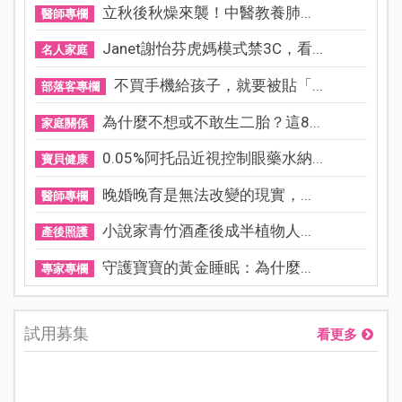
立秋後秋燥來襲！中醫教養肺...
醫師專欄
Janet謝怡芬虎媽模式禁3C，看...
名人家庭
不買手機給孩子，就要被貼「...
部落客專欄
為什麼不想或不敢生二胎？這8...
家庭關係
0.05%阿托品近視控制眼藥水納...
寶貝健康
晚婚晚育是無法改變的現實，...
醫師專欄
小說家青竹酒產後成半植物人...
產後照護
守護寶寶的黃金睡眠：為什麼...
專家專欄
試用募集
看更多