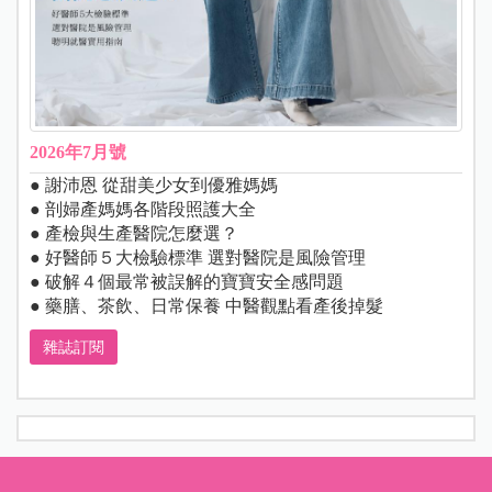
2026年7月號
● 謝沛恩 從甜美少女到優雅媽媽
● 剖婦產媽媽各階段照護大全
● 產檢與生產醫院怎麼選？
● 好醫師５大檢驗標準 選對醫院是風險管理
● 破解４個最常被誤解的寶寶安全感問題
● 藥膳、茶飲、日常保養 中醫觀點看產後掉髮
雜誌訂閱