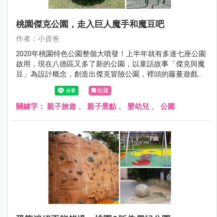
桃園傑克公園，走入巨人魔手和魔豆吧
作者：小資爸
2020年桃園特色公園整個大噴發！上半年就有多達七座公園
啟用，現在八德區又多了新的公園，以童話故事「傑克與魔
豆」為設計概念，創造出傑克冒險公園，裡頭的藤蔓遊戲區
包含波浪流滑梯及大葉攀爬網，另一邊則是將童話故事裡巨
收藏
人的魔手以及魔豆融入於裝置藝術中，非常具有特色，除此
之外也設置了彈跳床、鳥巢鞦韆、親子鞦韆、體健設施及社
關鍵字：
親子旅遊
、
親子景點
、
嬰幼兒
、
公園
區活動廣場成為八德區最新的親子景點!現在就跟著小資吧一
起來看看傑克冒險公園吧！