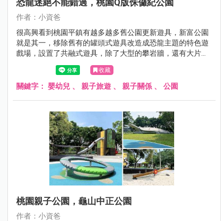
恐龍迷絕不能錯過，桃園Q版侏儸紀公園
作者：小資爸
很高興看到桃園平鎮有越多越多舊公園更新遊具，新富公園
就是其一，移除舊有的罐頭式遊具改造成恐龍主題的特色遊
戲場，設置了共融式遊具，除了大型的攀岩牆，還有大片的
沙坑可以挖掘恐龍化石以及挖土機，旁邊更有小朋友最喜歡
收藏
的鳥巢鞦韆，地面也設計了恐龍的圖案，讓孩子們玩得更開
心了呢！現在就跟著小資爸一起來看看新富公園變身後有什
關鍵字：
嬰幼兒
、
親子旅遊
、
親子關係
、
公園
麼不一樣的地方！
桃園親子公園，龜山中正公園
作者：小資爸