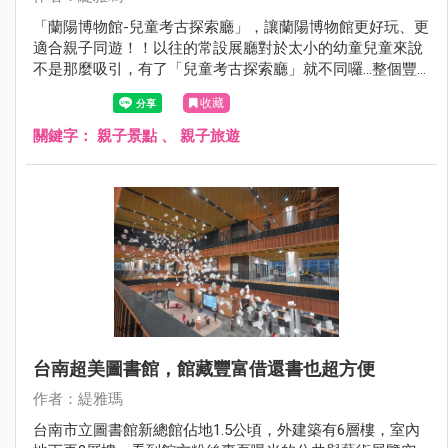
「蘭陽博物館-兒童考古探索廳」，讓蘭陽博物館更好玩、更
適合親子同遊！！以往的常設展廳對於太小的幼童兒童來說
不是那麼吸引，有了「兒童考古探索廳」就不同囉…整個豐
富度大躍進，還沒來的親子族群看過來，每人50元就能當小
收藏
小考古探險家，而且1:1復刻還原的「淇武蘭傳統家屋」超好
拍，值得一訪！
關鍵字：
親子景點
、
親子旅遊
台南超美圖書館，館藏豐富借還書也超方便
作者：緹雅瑪
台南市立圖書館新總館佔地1.5公頃，外建築有6層樓，室內