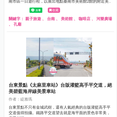
南市區一日遊行程，以展出地點臺南市美術館2館的附近美
食景點推薦給大家，想推薦的台南美食景點太多，所以文章
收藏
內可依喜好作刪減，人氣名店有可能需要排隊，也要有心理
準備哦~
關鍵字：
親子旅遊
、
台南
、
美術館
、
咖啡店
、
河樂廣場
、
孔廟
台東景點《太麻里車站》台版灌籃高手平交道，絕
美碧藍海岸線美景車站
作者：緹雅瑪
台東景點不只有金城武樹，還有人氣經典的台版灌籃高手平
交道值得拍攝。鐵路平交道望去就是海平面的景色非常美，