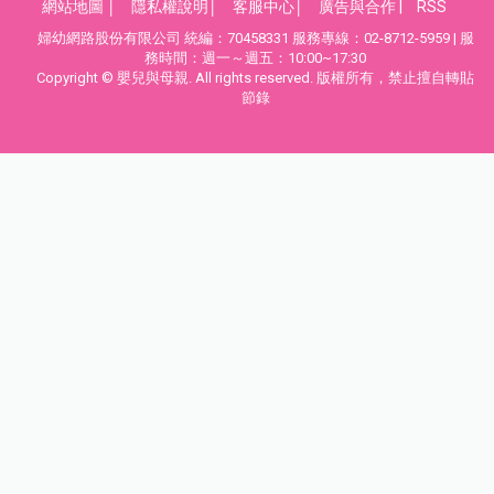
網站地圖
│
隱私權說明
│
客服中心
│
廣告與合作
|
RSS
婦幼網路股份有限公司 統編：70458331 服務專線：02-8712-5959 | 服
務時間：週一～週五：10:00~17:30
Copyright © 嬰兒與母親. All rights reserved. 版權所有，禁止擅自轉貼
節錄