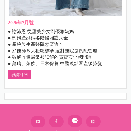
2026年7月號
● 謝沛恩 從甜美少女到優雅媽媽
● 剖婦產媽媽各階段照護大全
● 產檢與生產醫院怎麼選？
● 好醫師５大檢驗標準 選對醫院是風險管理
● 破解４個最常被誤解的寶寶安全感問題
● 藥膳、茶飲、日常保養 中醫觀點看產後掉髮
雜誌訂閱