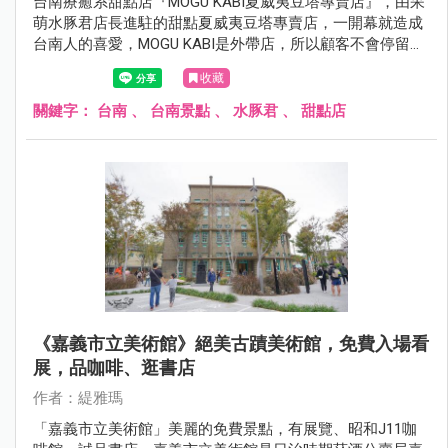
台南療癒系甜點店『MOGU KABI夏威夷豆塔專賣店』，由呆
萌水豚君店長進駐的甜點夏威夷豆塔專賣店，一開幕就造成
台南人的喜愛，MOGU KABI是外帶店，所以顧客不會停留太
久，平日來更可盡情的與水豚店長合影，若顧客不多…差不
收藏
多可停留個10~15分鐘都沒問題。
關鍵字：
台南
、
台南景點
、
水豚君
、
甜點店
《嘉義市立美術館》絕美古蹟美術館，免費入場看
展，品咖啡、逛書店
作者：緹雅瑪
「嘉義市立美術館」美麗的免費景點，有展覽、昭和J11咖