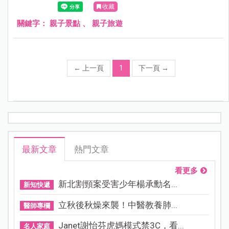
收藏
關鍵字：
親子景點
、
親子旅遊
←
上一頁
1
下一頁
→
最新文章
熱門文章
看更多
新北割頸案受害少年楊承勳名...
新知快遞
立秋後秋燥來襲！中醫教養肺...
醫師專欄
Janet謝怡芬虎媽模式禁3C，看...
名人家庭