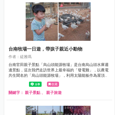
台南牧場一日遊，帶孩子親近小動物
作者：緹雅瑪
台南官田親子景點「烏山頭能源牧場」是台南烏山頭水庫週
邊景點，這次我們走訪世界上最幸福的「發電雞」，以農電
共生聞名的「烏山頭能源牧場」，利用太陽能板作為屋頂發
電供電，這裡的發電雞可聽音樂，有大空間活動過得開心自
收藏
在，不怕人很適合帶小朋友來農事體驗，尤其是撿雞蛋，連
我大人也很愛這個體驗，整個童心大爆發。
關鍵字：
親子景點
、
親子旅遊