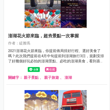
澎湖花火節來臨，超夯景點一次掌握
作者：緹雅瑪
2021澎湖花火節來臨，你提前佈局排好行程、選好美食了
嗎？此次我們提前在4月中旬提前到澎湖旅行3日，規劃安排
了好幾個好玩必拍的澎湖景點、必吃的澎湖美食，看到喜歡
的景點可直接放進口袋名單，每個景點皆有詳細的文章介
收藏
紹，讓你沒時間作功課也能快速安排好澎湖行程，Go～Go
～Go～
關鍵字：
親子景點
、
親子旅遊
、
澎湖