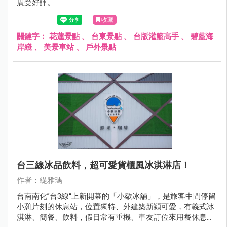
廣受好評。
收藏
關鍵字：
花蓮景點
、
台東景點
、
台版灌籃高手
、
碧藍海
岸綫
、
美景車站
、
戶外景點
台三線冰品飲料，超可愛貨櫃風冰淇淋店！
作者：緹雅瑪
台南南化”台3線“上新開幕的「小歇冰舖」，是旅客中間停留
小憩片刻的休息站，位置獨特、外建築新穎可愛，有義式冰
淇淋、簡餐、飲料，假日常有重機、車友訂位來用餐休息，