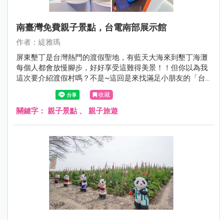
南臺灣免費親子景點，台電南部展示館
作者：緹雅瑪
屏東墾丁是台灣熱門的渡假聖地，有藍天大海來到墾丁海灘
每個人都會放慢腳步，好好享受這難得美景！！但你以為我
這次要介紹渡假村嗎？不是~這回是來找滿足小朋友的「台
電南部展示館」，來玩挑高2層樓旋轉滑梯，順便長知
收藏
識！！
關鍵字：
親子景點
、
親子旅遊