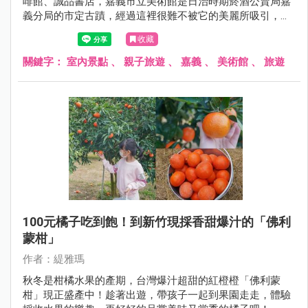
啡館、誠品書店，嘉義市立美術館是日治時期菸酒公賣局嘉
義分局的市定古蹟，經過這裡很難不被它的美麗所吸引，搭
乘台鐵至嘉義車站再步行過來只要3分鐘。
收藏
關鍵字：
室內景點
、
親子旅遊
、
嘉義
、
美術館
、
旅遊
100元橘子吃到飽！到新竹現採香甜爆汁的「佛利
蒙柑」
作者：緹雅瑪
秋冬是柑橘水果的產期，台灣爆汁超甜的紅橙橙「佛利蒙
柑」現正盛產中！趁著出遊，帶孩子一起到果園走走，體驗