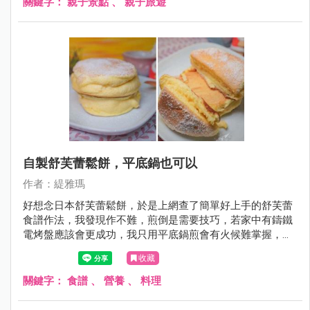
關鍵字：
親子景點
、
親子旅遊
薄殼，不僅泥路難走還容易刮傷，有興趣來玩免費挖蛤請務
必看這篇，會有很多注意事項跟大家分享。
自製舒芙蕾鬆餅，平底鍋也可以
作者：緹雅瑪
好想念日本舒芙蕾鬆餅，於是上網查了簡單好上手的舒芙蕾
食譜作法，我發現作不難，煎倒是需要技巧，若家中有鑄鐵
電烤盤應該會更成功，我只用平底鍋煎會有火候難掌握，會
造成部份微焦的色不均問題！！不選大約作到第3次，只要
收藏
小小火煎控制得好，就能煎得很美了。
關鍵字：
食譜
、
營養
、
料理