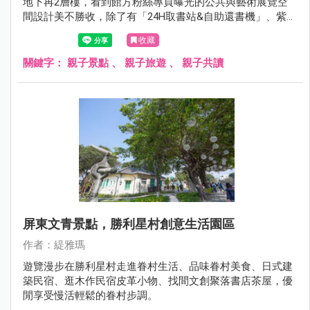
地下再2層樓，看到館方粉絲專頁曝光的公共與藝術展覽空
間設計美不勝收，除了有「24H取書站&自助還書機」、紫外
線消毒書本機(喜歡這個功能)、視廳室有半開放式包廂、包
收藏
廂討論室、幼童五感探索區、烏邦圖UBUNTU咖啡廳，都很
令人期待！
關鍵字：
親子景點
、
親子旅遊
、
親子共讀
屏東文青景點，勝利星村創意生活園區
作者：緹雅瑪
遊覽漫步在勝利星村走進眷村生活、品味眷村美食、日式建
築民宿、逛木作民宿皮革小物、找間文創聚落書店茶屋，優
閒享受慢活輕鬆的眷村步調。