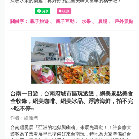
採收水果的樂趣，再好好的品嘗美味又當季的橘子吧！
收藏
關鍵字：
親子旅遊
、
親子互動
、
水果
、
農場
、
戶外景點
台南一日遊，台南府城市區玩透透，網美景點美食
全收錄，網美咖啡、網美冰品、浮誇海鮮，拍不完
~吃不停~
作者：緹雅瑪
台南殭屍展「亞洲的地獄與幽魂」未展先轟動！！許多膽大
遊客為了想看展早已準備好來台南玩，特地為大家準備好台