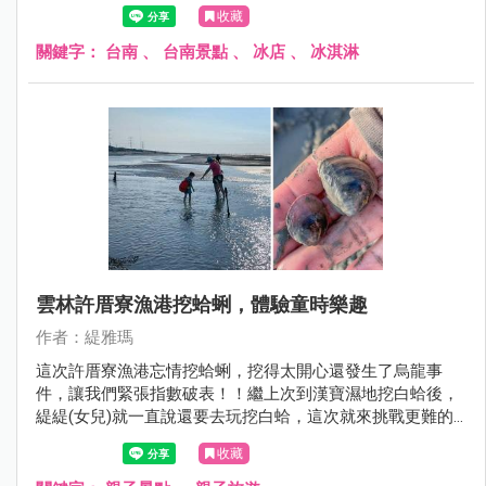
我們來南化賞花完就順道過來用午餐。
收藏
關鍵字：
台南
、
台南景點
、
冰店
、
冰淇淋
雲林許厝寮漁港挖蛤蜊，體驗童時樂趣
作者：緹雅瑪
這次許厝寮漁港忘情挖蛤蜊，挖得太開心還發生了烏龍事
件，讓我們緊張指數破表！！繼上次到漢寶濕地挖白蛤後，
緹緹(女兒)就一直說還要去玩挖白蛤，這次就來挑戰更難的
許厝寮漁港，為何會說挑戰呢！？因為緹編爬文作了好多功
收藏
課，發現許厝寮漁港的沙地前半段的泥路很難走，加上這裡
在9月中秋前後的生態更豐富，有白蛤、赤嘴、公呆，公呆