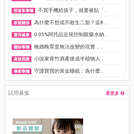
不買手機給孩子，就要被貼「...
部落客專欄
為什麼不想或不敢生二胎？這8...
家庭關係
0.05%阿托品近視控制眼藥水納...
寶貝健康
晚婚晚育是無法改變的現實，...
醫師專欄
小說家青竹酒產後成半植物人...
產後照護
守護寶寶的黃金睡眠：為什麼...
專家專欄
試用募集
看更多