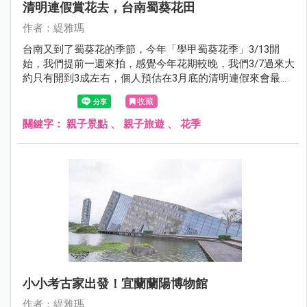
清明連假賞花去，台南蜀葵花田
作者：緹雅瑪
台南又到了蜀葵花的季節，今年「學甲蜀葵花季」3/13開
始，我們提前一週來拍，感覺今年花期較晚，我們3/7過來大
約只有開到3成左右，個人預估在3月底的清明連假來會最
美，看完蜀葵花也別忘了後面整片的金色麥田，也超好拍
收藏
的！！完全就是個網美天堂。
關鍵字：
親子景點
、
親子旅遊
、
花季
小小考古家出發！宜蘭蘭陽博物館
作者：緹雅瑪