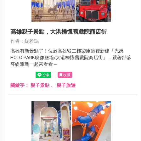
高雄親子景點，大港橋懷舊戲院商店街
作者：緹雅瑪
高雄有新景點了！位於高雄駁二棧柒庫這裡新建「光禹
HOLO PARK映像鹽埕/大港橋懷舊戲院商店街」，跟著部落
客緹雅瑪一起來看看～
收藏
關鍵字：
親子景點
、
親子旅遊