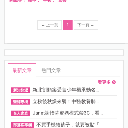
←
上一頁
1
下一頁
→
最新文章
熱門文章
看更多
新北割頸案受害少年楊承勳名...
新知快遞
立秋後秋燥來襲！中醫教養肺...
醫師專欄
Janet謝怡芬虎媽模式禁3C，看...
名人家庭
不買手機給孩子，就要被貼「...
部落客專欄