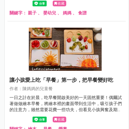
收藏
關鍵字：
親子
、
嬰幼兒
、
媽媽
、
食譜
讓小孩愛上吃「早餐」第一步，把早餐變好吃
作者：陳媽媽的兒童餐
一日之計在於晨，吃早餐開啟美好的一天固然重要！偶爾試
著做做繪本早餐，將繪本裡的畫面帶到生活中，吸引孩子們
的注意力，雖然需要花費一些功夫，但看見小孩興奮及期待
的表情，媽媽也做得好有成就感～
收藏
關鍵字：
繪本
、
早餐
、
營養