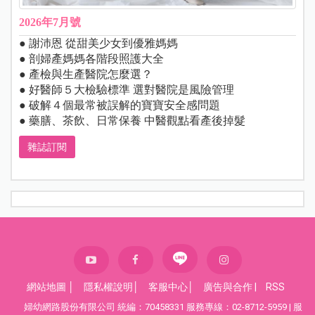
2026年7月號
● 謝沛恩 從甜美少女到優雅媽媽
● 剖婦產媽媽各階段照護大全
● 產檢與生產醫院怎麼選？
● 好醫師５大檢驗標準 選對醫院是風險管理
● 破解４個最常被誤解的寶寶安全感問題
● 藥膳、茶飲、日常保養 中醫觀點看產後掉髮
雜誌訂閱
網站地圖
│
隱私權說明
│
客服中心
│
廣告與合作
|
RSS
婦幼網路股份有限公司 統編：70458331 服務專線：02-8712-5959 | 服