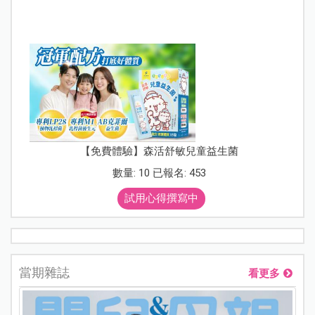
【免費體驗】森活舒敏兒童益生菌
數量: 10 已報名: 453
試用心得撰寫中
當期雜誌
看更多