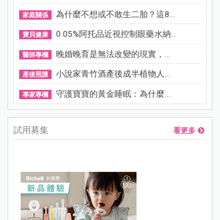
為什麼不想或不敢生二胎？這8...
家庭關係
0.05%阿托品近視控制眼藥水納...
寶貝健康
晚婚晚育是無法改變的現實，...
醫師專欄
小說家青竹酒產後成半植物人...
產後照護
守護寶寶的黃金睡眠：為什麼...
專家專欄
試用募集
看更多