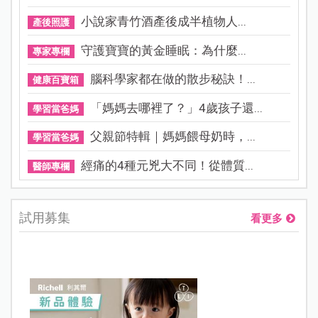
小說家青竹酒產後成半植物人...
產後照護
守護寶寶的黃金睡眠：為什麼...
專家專欄
腦科學家都在做的散步秘訣！...
健康百寶箱
「媽媽去哪裡了？」4歲孩子還...
學習當爸媽
父親節特輯｜媽媽餵母奶時，...
學習當爸媽
經痛的4種元兇大不同！從體質...
醫師專欄
試用募集
看更多