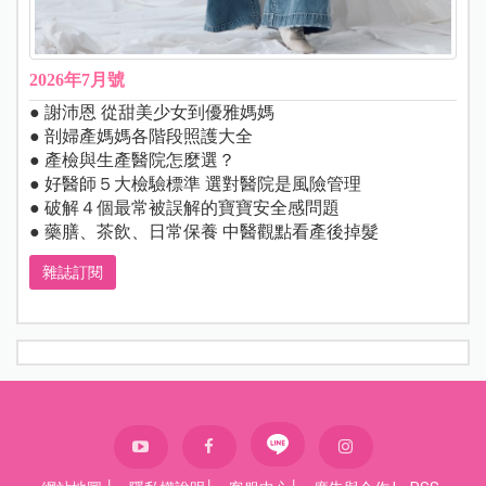
2026年7月號
● 謝沛恩 從甜美少女到優雅媽媽
● 剖婦產媽媽各階段照護大全
● 產檢與生產醫院怎麼選？
● 好醫師５大檢驗標準 選對醫院是風險管理
● 破解４個最常被誤解的寶寶安全感問題
● 藥膳、茶飲、日常保養 中醫觀點看產後掉髮
雜誌訂閱