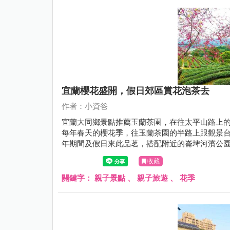
宜蘭櫻花盛開，假日郊區賞花泡茶去
作者：小資爸
宜蘭大同鄉景點推薦玉蘭茶園，在往太平山路上
每年春天的櫻花季，往玉蘭茶園的半路上跟觀景台
年期間及假日來此品茗，搭配附近的崙埤河濱公
資爸一起來宜蘭大同鄉的玉蘭茶園吧！
收藏
關鍵字：
親子景點
、
親子旅遊
、
花季