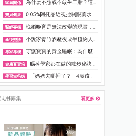
為什麼不想或不敢生二胎？這8...
家庭關係
0.05%阿托品近視控制眼藥水納...
寶貝健康
晚婚晚育是無法改變的現實，...
醫師專欄
小說家青竹酒產後成半植物人...
產後照護
守護寶寶的黃金睡眠：為什麼...
專家專欄
腦科學家都在做的散步秘訣！...
健康百寶箱
「媽媽去哪裡了？」4歲孩子還...
學習當爸媽
試用募集
看更多