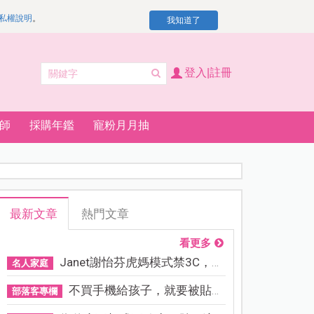
私權說明
。
我知道了
登入|註冊
師
採購年鑑
寵粉月月抽
最新文章
熱門文章
看更多
Janet謝怡芬虎媽模式禁3C，看...
名人家庭
不買手機給孩子，就要被貼「...
部落客專欄