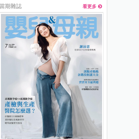
當期雜誌
看更多