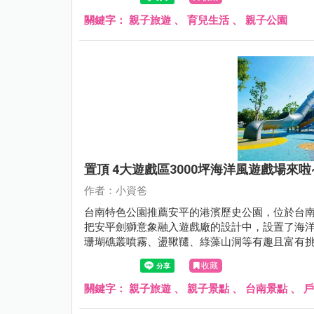
關鍵字：
親子旅遊
、
育兒生活
、
親子公園
置頂 4大遊戲區3000坪海洋風遊戲場
作者：小資爸
台南特色公園推薦安平的港濱歷史公園，位於台
把安平劍獅意象融入遊戲廠的設計中，設置了海
珊瑚礁叢噴霧、盪鞦韆、綠藻山洞等有趣且富有
是很棒的安平親子半日遊、一日遊呦~現在就跟著
收藏
關鍵字：
親子旅遊
、
親子景點
、
台南景點
、
戶