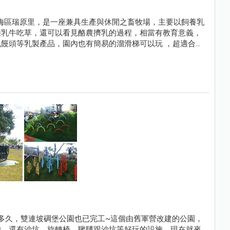
梅區瑞原里，是一座兼具生產與休閒之畜牧場，主要以飼養乳
餵乳牛吃草，還可以看見酪農擠乳的過程，相當有教育意義，
饅頭等乳製產品，園內也有簡易的溜滑梯可以玩 ，超適合桃
來玩桃園市楊梅區的耀輝牧場吧！
沒多久，雙連坡碉堡公園也已完工~這個由舊軍營改建的公園，
梯，還有沙坑、旋轉椅、鞦韆跟沙坑等好玩的設施，現在就來