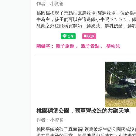
作者：小資爸
桃園楊梅親子景點推薦農牧場-耀輝牧場，位於楊
牛為主，孩子們可以在這邊餵小牛喝ㄋㄟㄋㄟ，
除此之外也能購買鮮奶、鮮奶茶、鮮乳奶酪、鮮乳
園楊梅親子遊、一日遊 ~現在就跟著小資爸一起
收藏
關鍵字：
親子旅遊
、
親子景點
、
嬰幼兒
桃園碉堡公園，舊軍營改造的共融天地
作者：小資爸
桃園平鎮的孩子真幸福! 鑊篤陂塘生態公園落成
現在是孩子的天堂，超長地景山丘連接大小溜滑