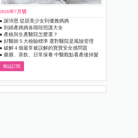
2026年7月號
● 謝沛恩 從甜美少女到優雅媽媽
● 剖婦產媽媽各階段照護大全
● 產檢與生產醫院怎麼選？
● 好醫師５大檢驗標準 選對醫院是風險管理
● 破解４個最常被誤解的寶寶安全感問題
● 藥膳、茶飲、日常保養 中醫觀點看產後掉髮
雜誌訂閱