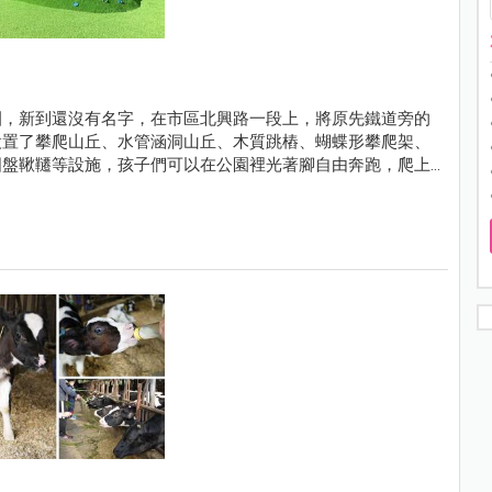
園，新到還沒有名字，在市區北興路一段上，將原先鐵道旁的
設置了攀爬山丘、水管涵洞山丘、木質跳樁、蝴蝶形攀爬架、
圓盤鞦韆等設施，孩子們可以在公園裡光著腳自由奔跑，爬上
，也讓附近的孩子多了一個放電的新去處，現在就跟著小資爸