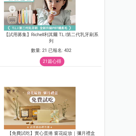
【試用募集】Richell利其爾 T.L.I第二代乳牙刷系
列
數量: 21 已報名: 432
21篇心得
【免費試吃】實心蛋捲 窗花綻放｜彌月禮盒