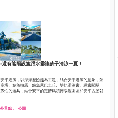
來啦~還有遮陽設施跟水霧讓孩子清涼一夏！
南安平港濱，以深海歷險趣為主題，結合安平港濱的意象，並
洋高塔、鯨魚噴霧、鯨魚尾巴土丘、雙軌滑溜索、繩索闖關、
挑戰性的遊具，結合安平的定情碼頭德陽艦園區和安平古堡就
小資爸一起來玩安平的港濱歷史公園！
外景點
、
公園