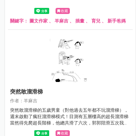
收藏
關鍵字：
圖文作家
、
羊麻吉
、
插畫
、
育兒
、
新手爸媽
突然敢溜滑梯
作者：羊麻吉
突然敢溜滑梯的五歲男童（對他過去五年都不玩溜滑梯），
週末啟動了瘋狂溜滑梯模式！目測有五層樓高的超長溜滑梯
當然得先爬超長階梯，他總共滑了六次，郭郭陪滑五次我一
次！
收藏