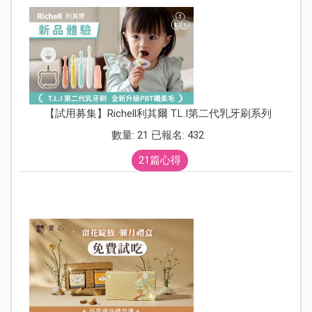
【試用募集】Richell利其爾 T.L.I第二代乳牙刷系列
數量: 21 已報名: 432
21篇心得