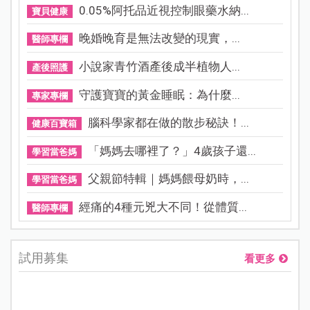
0.05%阿托品近視控制眼藥水納...
寶貝健康
晚婚晚育是無法改變的現實，...
醫師專欄
小說家青竹酒產後成半植物人...
產後照護
守護寶寶的黃金睡眠：為什麼...
專家專欄
腦科學家都在做的散步秘訣！...
健康百寶箱
「媽媽去哪裡了？」4歲孩子還...
學習當爸媽
父親節特輯｜媽媽餵母奶時，...
學習當爸媽
經痛的4種元兇大不同！從體質...
醫師專欄
試用募集
看更多