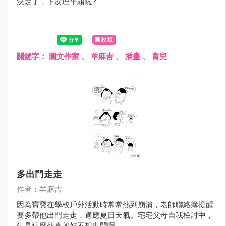
決定了，下次理平頭啦?
收藏
關鍵字：
圖文作家
、
羊麻吉
、
插畫
、
育兒
多出門走走
作者：羊麻吉
因為寶寶在學校戶外活動時常常熱到崩潰，老師聯絡簿提醒
要多帶他出門走走，適應夏日天氣。宅宅父母自我檢討中，
但是這麼熱真的好不想出門啊……