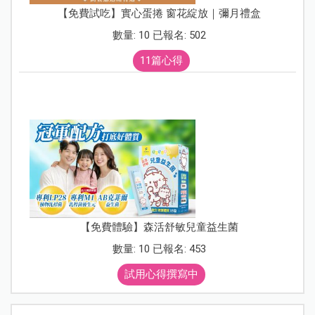
【免費試吃】實心蛋捲 窗花綻放｜彌月禮盒
數量: 10 已報名: 502
11篇心得
【免費體驗】森活舒敏兒童益生菌
數量: 10 已報名: 453
試用心得撰寫中