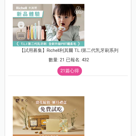
【試用募集】Richell利其爾 T.L.I第二代乳牙刷系列
數量: 21 已報名: 432
21篇心得