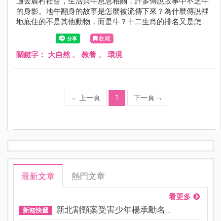
過去農村社會，生活與牛息息相關，許多傳說故事中不乏牛
的身影。地牛翻身的故事是怎麼被流傳下來？為什麼傳說裡
地底住的不是其他動物，而是牛？十二生肖的排名又是怎麼
來的？牛郎與織女的故事與牛有關係嗎？
收藏
關鍵字：
大自然
、
教養
、
環境
←
上一頁
1
下一頁
→
最新文章
熱門文章
看更多
新北割頸案受害少年楊承勳名...
新知快遞