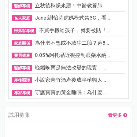
立秋後秋燥來襲！中醫教養肺...
醫師專欄
Janet謝怡芬虎媽模式禁3C，看...
名人家庭
不買手機給孩子，就要被貼「...
部落客專欄
為什麼不想或不敢生二胎？這8...
家庭關係
0.05%阿托品近視控制眼藥水納...
寶貝健康
晚婚晚育是無法改變的現實，...
醫師專欄
小說家青竹酒產後成半植物人...
產後照護
守護寶寶的黃金睡眠：為什麼...
專家專欄
試用募集
看更多