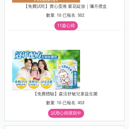
【免費試吃】實心蛋捲 窗花綻放｜彌月禮盒
數量: 10 已報名: 502
11篇心得
【免費體驗】森活舒敏兒童益生菌
數量: 10 已報名: 453
試用心得撰寫中