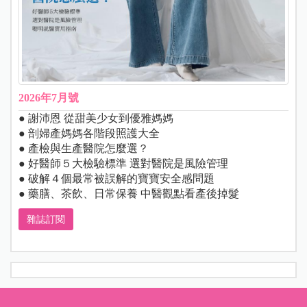
2026年7月號
● 謝沛恩 從甜美少女到優雅媽媽
● 剖婦產媽媽各階段照護大全
● 產檢與生產醫院怎麼選？
● 好醫師５大檢驗標準 選對醫院是風險管理
● 破解４個最常被誤解的寶寶安全感問題
● 藥膳、茶飲、日常保養 中醫觀點看產後掉髮
雜誌訂閱