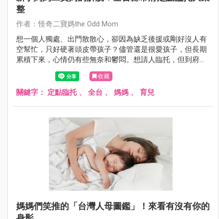
整
作者：怪奇二寶媽the Odd Mom
想一個人獨處、出門散散心，卻因為缺乏後援或剛好沒人有
空幫忙，只好硬著頭皮帶孩子？儘管還是很愛孩子，但長期
累積下來，心情仍有些無奈和鬱悶。想請人臨托，但到府保
姆金額偏貴，又較少接臨托服務。給想要自己Me Time的媽
收藏
媽們各縣市定點臨托服務大彙整！
關鍵字：
定點臨托
、
全台
、
媽媽
、
育兒
媽媽們笑推的「台灣人母圖鑑」！來看有沒有你的
身影