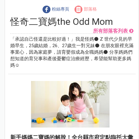
粉絲專頁
部落格
怪奇二寶媽the Odd Mom
所有部落客列表
「承認自己怪還是比較好過！」我是怪媽⚫ Z 世代少見的早
婚早生，25歲結婚，26、27歲生一對兄妹⚫ 在朋友眼裡充滿
事業心，因為家庭夢，請育嬰假成為全職媽媽⚫ 分享媽媽們
想知道的育兒事和產後憂鬱症治療經歷，希望能幫助更多媽
媽☺
新手媽媽二寶媽的解脫！全台縣市府定點臨托大彙