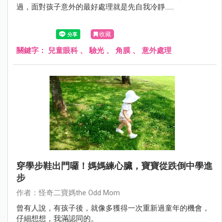
過，面對孩子意外的最好處理就是先自我冷靜......
收藏
關鍵字：
兒童眼科
、
驗光
、
角膜
、
意外處理
穿學步鞋出門囉！媽媽練心臟，寶寶從跌倒中學進
步
作者：怪奇二寶媽the Odd Mom
曾有人說，有孩子後，就像多獲得一次重新過童年的機會，
仔細想想，我滿認同的。