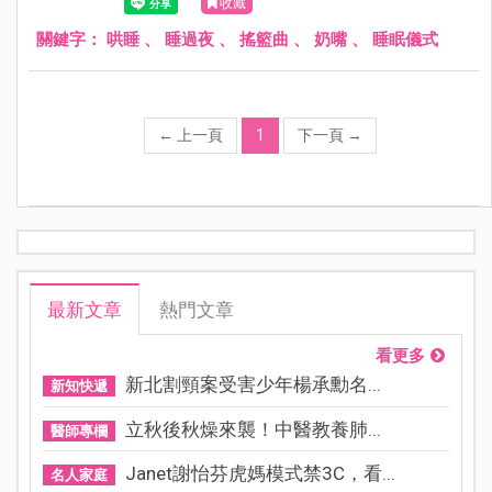
收藏
關鍵字：
哄睡
、
睡過夜
、
搖籃曲
、
奶嘴
、
睡眠儀式
←
上一頁
1
下一頁
→
最新文章
熱門文章
看更多
新北割頸案受害少年楊承勳名...
新知快遞
立秋後秋燥來襲！中醫教養肺...
醫師專欄
Janet謝怡芬虎媽模式禁3C，看...
名人家庭