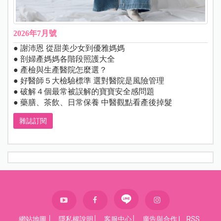
2026年7月號
● 謝沛恩 從甜美少女到優雅媽媽
● 剖婦產媽媽各階段照護大全
● 產檢與生產醫院怎麼選？
● 好醫師５大檢驗標準 選對醫院是風險管理
● 破解４個最常被誤解的寶寶安全感問題
● 藥膳、茶飲、日常保養 中醫觀點看產後掉髮
雜誌訂閱
網站地圖
│
隱私權說明
│
客服中心
│
廣告與合作
|
RSS