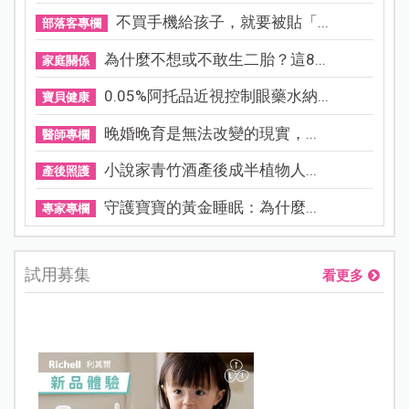
不買手機給孩子，就要被貼「...
部落客專欄
為什麼不想或不敢生二胎？這8...
家庭關係
0.05%阿托品近視控制眼藥水納...
寶貝健康
晚婚晚育是無法改變的現實，...
醫師專欄
小說家青竹酒產後成半植物人...
產後照護
守護寶寶的黃金睡眠：為什麼...
專家專欄
試用募集
看更多