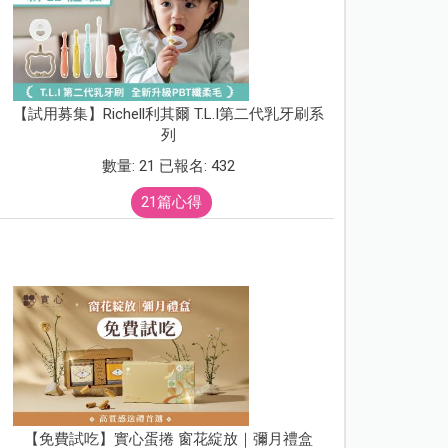
【試用募集】Richell利其爾 T.L.I第二代乳牙刷系
列
數量: 21 已報名: 432
21篇心得
【免費試吃】實心蛋捲 窗花綻放｜彌月禮盒