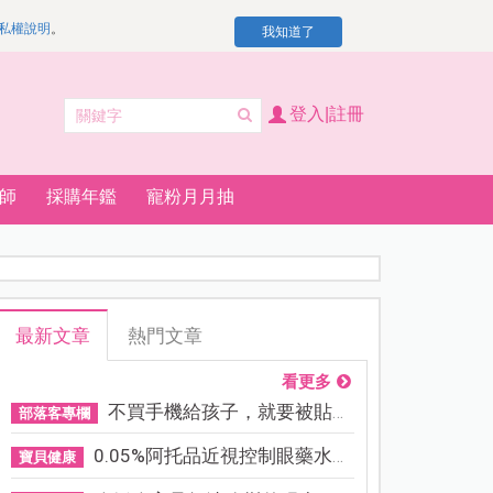
私權說明
。
我知道了
登入|註冊
師
採購年鑑
寵粉月月抽
最新文章
熱門文章
看更多
不買手機給孩子，就要被貼「...
部落客專欄
0.05%阿托品近視控制眼藥水納...
寶貝健康