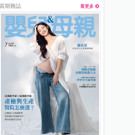
當期雜誌
看更多