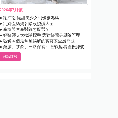
2026年7月號
● 謝沛恩 從甜美少女到優雅媽媽
● 剖婦產媽媽各階段照護大全
● 產檢與生產醫院怎麼選？
● 好醫師５大檢驗標準 選對醫院是風險管理
● 破解４個最常被誤解的寶寶安全感問題
● 藥膳、茶飲、日常保養 中醫觀點看產後掉髮
雜誌訂閱