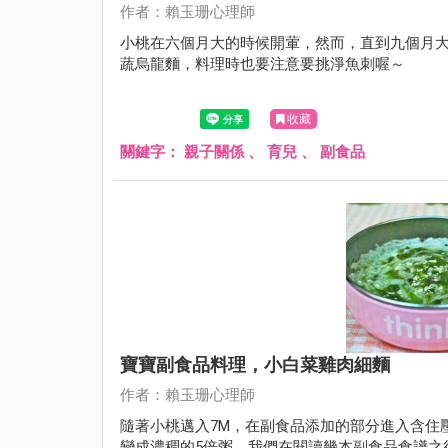
作者：賴玉珊心理師
小桃在六個月大的時候開葷，然而，直到九個月
蔬烏龍麵，料理時也要注意要挑淨魚刺喔～
收藏
關鍵字：
親子關係
、
育兒
、
副食品
寶寶副食品料理，小白菜雞肉細麵
作者：賴玉珊心理師
隨著小桃邁入7M，在副食品添加的部分進入含住壓
變成濃稠的5倍粥，我們在閱讀幾本副食品食譜之