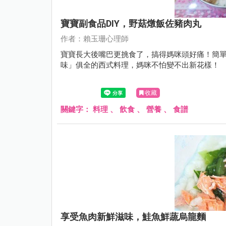
寶寶副食品DIY，野菇燉飯佐豬肉丸
作者：賴玉珊心理師
寶寶長大後嘴巴更挑食了，搞得媽咪頭好痛！簡
味」俱全的西式料理，媽咪不怕變不出新花樣！
收藏
關鍵字：
料理
、
飲食
、
營養
、
食譜
享受魚肉新鮮滋味，鮭魚鮮蔬烏龍麵