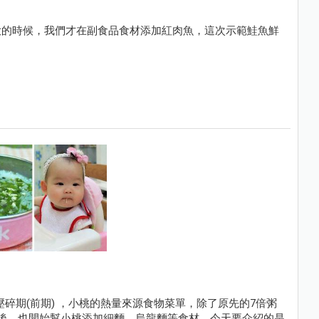
大的時候，我們才在副食品食材添加紅肉魚，這次示範鮭魚鮮
碎期(前期) ，小桃的熱量來源食物菜單，除了原先的7倍粥
後，也開始幫小桃添加細麵、烏龍麵等食材，今天要介紹的是