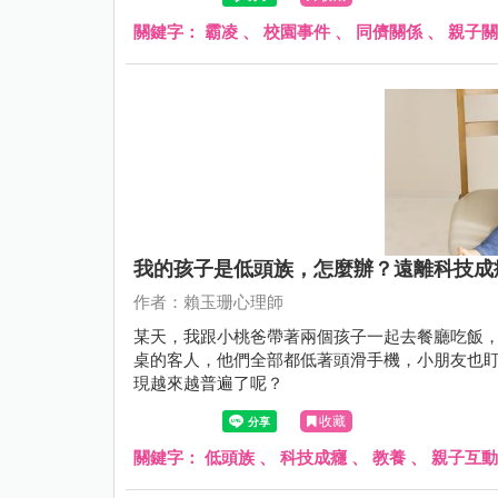
關鍵字：
霸凌
、
校園事件
、
同儕關係
、
親子關
我的孩子是低頭族，怎麼辦？遠離科技成
作者：賴玉珊心理師
某天，我跟小桃爸帶著兩個孩子一起去餐廳吃飯，突然
桌的客人，他們全部都低著頭滑手機，小朋友也
現越來越普遍了呢？
收藏
關鍵字：
低頭族
、
科技成癮
、
教養
、
親子互動