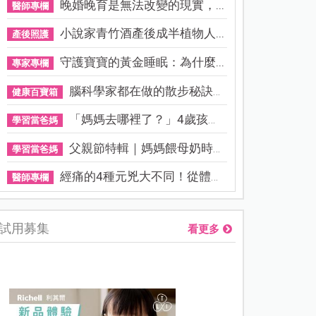
晚婚晚育是無法改變的現實，...
醫師專欄
小說家青竹酒產後成半植物人...
產後照護
守護寶寶的黃金睡眠：為什麼...
專家專欄
腦科學家都在做的散步秘訣！...
健康百寶箱
「媽媽去哪裡了？」4歲孩子還...
學習當爸媽
父親節特輯｜媽媽餵母奶時，...
學習當爸媽
經痛的4種元兇大不同！從體質...
醫師專欄
試用募集
看更多