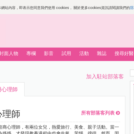
站內容，即表示您同意我們使用 cookies， 關於更多cookies資訊請閱讀我們的
隱
封面人物
專欄
影音
試用
活動
雜誌
搜尋好醫
加入駐站部落客
珊心理師
心理師
所有部落客列表
諮商心理師，有兩位女兒，熱愛旅行、美食、親子活動。當一
為媽媽，才發現教養過程中也會生氣、苦惱、徬徨。然而，因