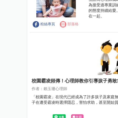
為接受過專業訓
的態度持續給愛
在一起。
粉絲專頁
部落格
校園霸凌頻傳！心理師教你引導孩子勇敢
作者：賴玉珊心理師
「校園霸凌」在現代已經成為了許多孩子及家庭
子在遭受霸凌時選擇隱忍，害怕求助，甚至開始質疑自己
收藏