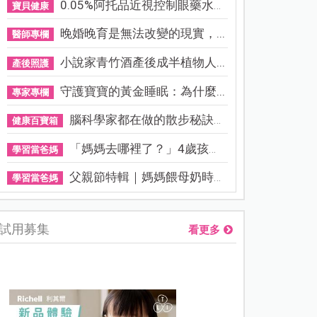
0.05%阿托品近視控制眼藥水納...
寶貝健康
晚婚晚育是無法改變的現實，...
醫師專欄
小說家青竹酒產後成半植物人...
產後照護
守護寶寶的黃金睡眠：為什麼...
專家專欄
腦科學家都在做的散步秘訣！...
健康百寶箱
「媽媽去哪裡了？」4歲孩子還...
學習當爸媽
父親節特輯｜媽媽餵母奶時，...
學習當爸媽
試用募集
看更多