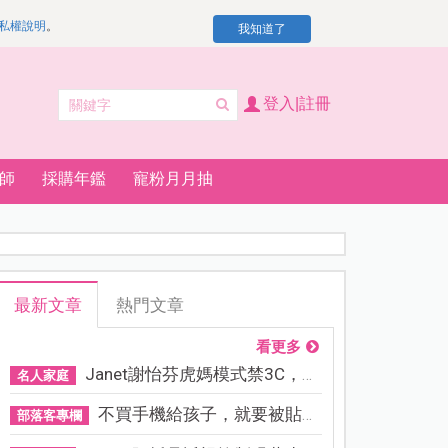
私權說明
。
我知道了
登入|註冊
師
採購年鑑
寵粉月月抽
最新文章
熱門文章
看更多
Janet謝怡芬虎媽模式禁3C，看...
名人家庭
不買手機給孩子，就要被貼「...
部落客專欄