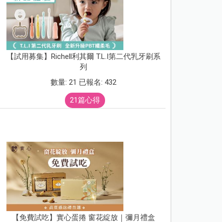
【試用募集】Richell利其爾 T.L.I第二代乳牙刷系
列
數量: 21 已報名: 432
21篇心得
【免費試吃】實心蛋捲 窗花綻放｜彌月禮盒