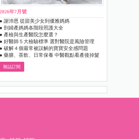
2026年7月號
● 謝沛恩 從甜美少女到優雅媽媽
● 剖婦產媽媽各階段照護大全
● 產檢與生產醫院怎麼選？
● 好醫師５大檢驗標準 選對醫院是風險管理
● 破解４個最常被誤解的寶寶安全感問題
● 藥膳、茶飲、日常保養 中醫觀點看產後掉髮
雜誌訂閱