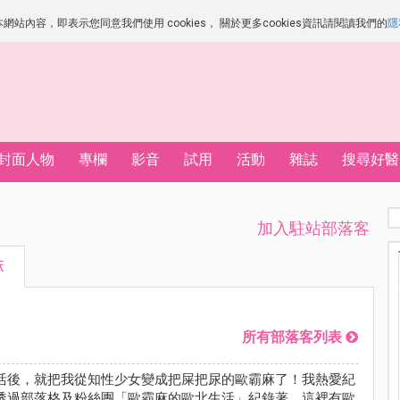
站內容，即表示您同意我們使用 cookies， 關於更多cookies資訊請閱讀我們的
隱
封面人物
專欄
影音
試用
活動
雜誌
搜尋好醫
加入駐站部落客
麻
所有部落客列表
活後，就把我從知性少女變成把屎把尿的歐霸麻了！我熱愛紀
透過部落格及粉絲團「歐霸麻的歐北生活」紀錄著。這裡有歐