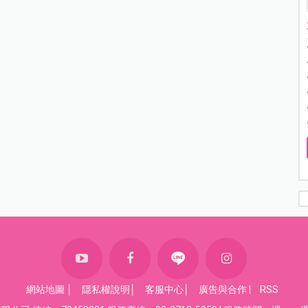
網站地圖
│
隱私權說明
│
客服中心
│
廣告與合作
|
RSS