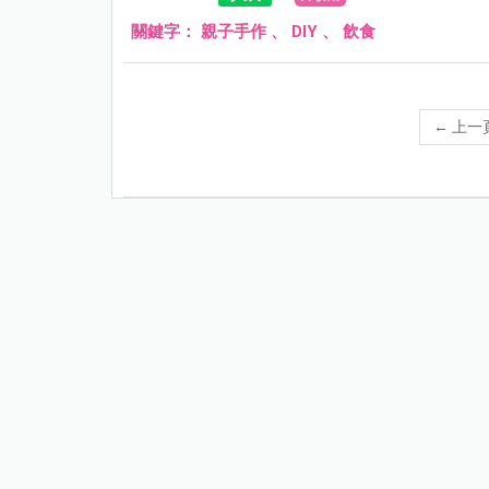
關鍵字：
親子手作
、
DIY
、
飲食
←
上一