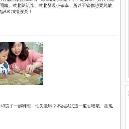
歐北開箱、歐北趴趴造、歐北發現小確幸，所以不管你想要純放
資訊來加攏誒賽！
合和孩子一起料理，怕失敗嗎？不妨試試這一道香噴噴、甜滋