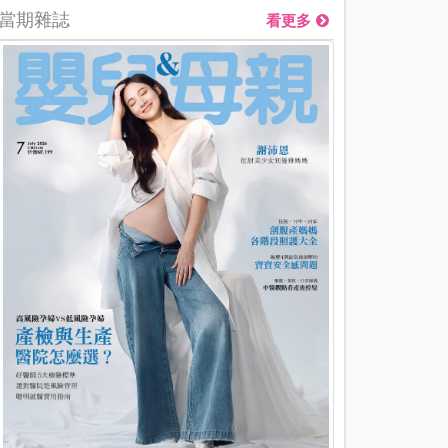
當期雜誌
看更多