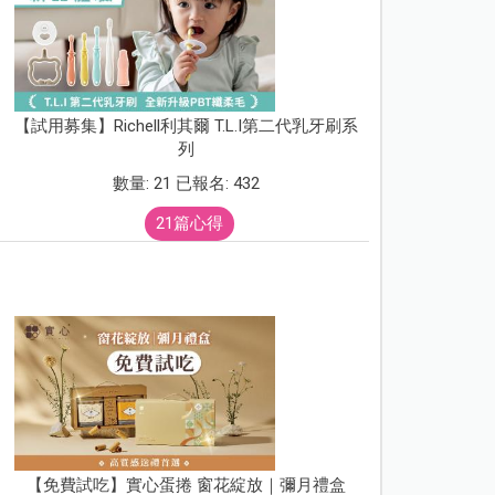
【試用募集】Richell利其爾 T.L.I第二代乳牙刷系
列
數量: 21 已報名: 432
21篇心得
【免費試吃】實心蛋捲 窗花綻放｜彌月禮盒