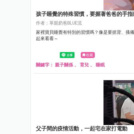
孩子睡覺的特殊習慣，要握著爸爸的手指
作者：單親奶爸BLUE流
家裡寶貝睡覺有特別的習慣嗎？像是要抓背、搔癢
起來看看～
收藏
關鍵字：
親子關係
、
育兒
、
睡眠
父子間的疫情活動，一起宅在家打電動