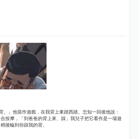
背。」他當作遊戲，在我背上東踏西踏。怎知一回後他說：
適合按摩，「到爸爸的背上來、踩」我兒子把它看作是一場遊
，稍後輪到你踩我的背。