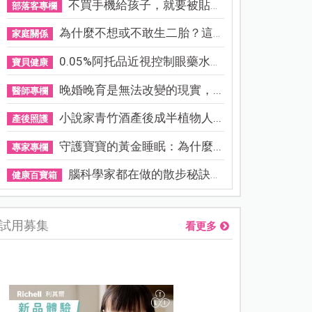
不買手機給孩子，就要被貼「...
部落客專欄
為什麼不想或不敢生二胎？這8...
家庭關係
0.05%阿托品近視控制眼藥水納...
寶貝健康
晚婚晚育是無法改變的現實，...
醫師專欄
小說家青竹酒產後成半植物人...
產後照護
守護寶寶的黃金睡眠：為什麼...
專家專欄
腦科學家都在做的散步秘訣！...
健康百寶箱
試用募集
看更多