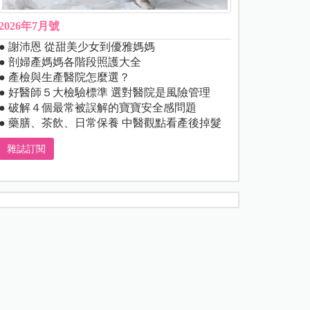
2026年7月號
● 謝沛恩 從甜美少女到優雅媽媽
● 剖婦產媽媽各階段照護大全
● 產檢與生產醫院怎麼選？
● 好醫師５大檢驗標準 選對醫院是風險管理
● 破解４個最常被誤解的寶寶安全感問題
● 藥膳、茶飲、日常保養 中醫觀點看產後掉髮
雜誌訂閱