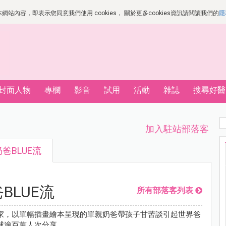
站內容，即表示您同意我們使用 cookies， 關於更多cookies資訊請閱讀我們的
隱
封面人物
專欄
影音
試用
活動
雜誌
搜尋好醫
加入駐站部落客
爸BLUE流
BLUE流
所有部落客列表
家，以單幅插畫繪本呈現的單親奶爸帶孩子甘苦談引起世界爸
球逾百萬人次分享。