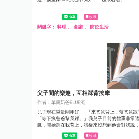
收藏
關鍵字：
料理
、
食譜
、
防疫生活
父子間的樂趣，互相踩背按摩
作者：單親奶爸BLUE流
兒子現在重量剛剛好——「來爸爸背上，幫爸爸踩
「等下換爸爸幫我踩。」我兒子目前的體重非常
戲，開始踩在我背上，我從來沒想到他會對我說
收藏