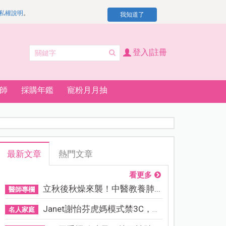
私權說明
。
我知道了
登入|註冊
師
採購年鑑
寵粉月月抽
最新文章
熱門文章
看更多
立秋後秋燥來襲！中醫教養肺...
醫師專欄
Janet謝怡芬虎媽模式禁3C，看...
名人家庭