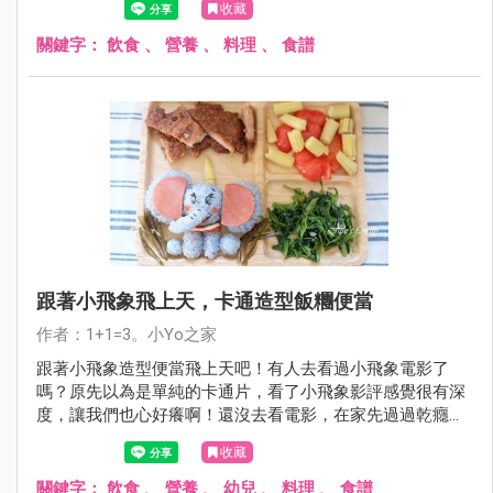
收藏
關鍵字：
飲食
、
營養
、
料理
、
食譜
跟著小飛象飛上天，卡通造型飯糰便當
作者：1+1=3。小Yo之家
跟著小飛象造型便當飛上天吧！有人去看過小飛象電影了
嗎？原先以為是單純的卡通片，看了小飛象影評感覺很有深
度，讓我們也心好癢啊！還沒去看電影，在家先過過乾癮，
來個小飛象造型便當給孩子一個驚喜！
收藏
關鍵字：
飲食
、
營養
、
幼兒
、
料理
、
食譜