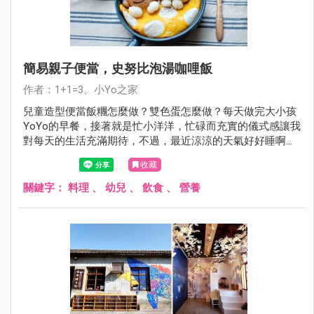
簡易親子便當，史努比泡湯咖哩飯
作者：1+1=3。小Yo之家
兒童造型便當飯糰怎麼做？雙色蛋怎麼做？每天做完大小孩
YoYo的早餐，接著就是忙小洋洋，忙碌而充實的儀式感讓我
對每天的生活充滿期待，不過，最近涼涼的天氣好好睡啊，
那就來個「一起睡」早餐「史努比泡湯咖哩飯」吧！
收藏
關鍵字：
料理
、
幼兒
、
飲食
、
營養