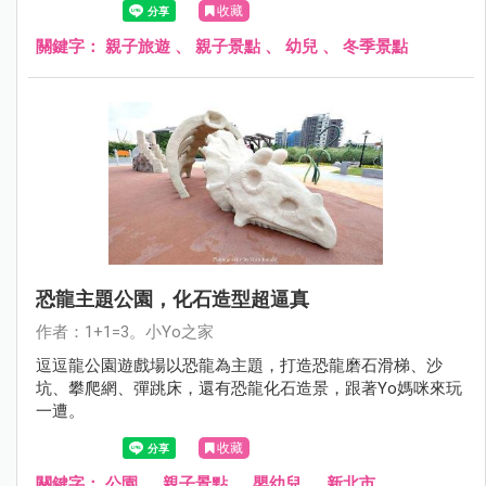
收藏
關鍵字：
親子旅遊
、
親子景點
、
幼兒
、
冬季景點
恐龍主題公園，化石造型超逼真
作者：1+1=3。小Yo之家
逗逗龍公園遊戲場以恐龍為主題，打造恐龍磨石滑梯、沙
坑、攀爬網、彈跳床，還有恐龍化石造景，跟著Yo媽咪來玩
一遭。
收藏
關鍵字：
公園
、
親子景點
、
嬰幼兒
、
新北市