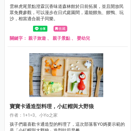
雲林虎尾景點澄霖沉香味道森林館於日前拓展，並且開放民
眾免費參觀，可以漫步在日式庭園間，還能餵魚、餵鴨、玩
沙，相當適合親子同樂。
收藏
關鍵字：
親子旅遊
、
親子景點
、
嬰幼兒
寶寶卡通造型料理，小紅帽與大野狼
作者：1+1=3。小Yo之家
孩子們最喜歡卡通造型的料理了，這次部落客YO媽要示範的
是「小紅帽與大野狼」造型吐司早餐。