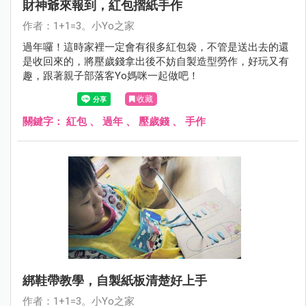
財神爺來報到，紅包摺紙手作
作者：1+1=3。小Yo之家
過年囉！這時家裡一定會有很多紅包袋，不管是送出去的還
是收回來的，將壓歲錢拿出後不妨自製造型勞作，好玩又有
趣，跟著親子部落客Yo媽咪一起做吧！
收藏
關鍵字：
紅包
、
過年
、
壓歲錢
、
手作
綁鞋帶教學，自製紙板清楚好上手
作者：1+1=3。小Yo之家