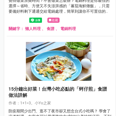
覺得做菜浪費時間？不會做菜怎麼辦？電鍋料理是你最佳的
選擇～省時、方便又不失澎湃感的「蕃茄海鮮燉飯」，只需
要備好料剩下通通交給電鍋處理，簡單到讓你不可置信的懶
人料理，趕快來看看！
收藏
關鍵字：
懶人料理
、
食譜
、
電鍋料理
15分鐘出好菜！台灣小吃必點的「蚵仔煎」食譜
做法詳解
作者：1+1=3。小Yo之家
防疫期間少出門、逛不了夜市卻又想念台式小吃嗎？ 學會了