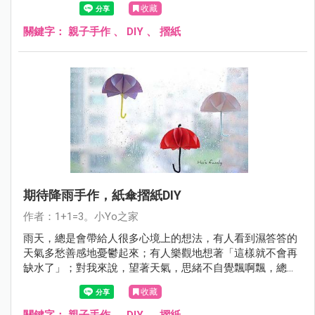
收藏
關鍵字：
親子手作
、
DIY
、
摺紙
期待降雨手作，紙傘摺紙DIY
作者：1+1=3。小Yo之家
雨天，總是會帶給人很多心境上的想法，有人看到濕答答的
天氣多愁善感地憂鬱起來；有人樂觀地想著「這樣就不會再
缺水了」；對我來說，望著天氣，思緒不自覺飄啊飄，總能
意外抓到一絲痕跡，點燃心中的手作魂！是啊，雨天是最好
收藏
的創作天！想起了不久前看到的一個小雨傘影片，與今日的
天氣相當應景，立刻在書房裡走來走去尋找材料，就這麼剪
關鍵字：
親子手作
、
DIY
、
摺紙