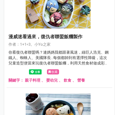
漫威迷看過來，復仇者聯盟飯糰製作
作者：1+1=3。小Yo之家
你看復仇者聯盟嗎？連媽媽我都跟著風迷，綠巨人浩克、鋼
鐵人、蜘蛛人、美國隊長…每個都帥到有選擇性障礙，這次
兒童造型便當來玩復仇者聯盟飯糰，利用天然食材做成彩色
米，每個卡通人物捏完都令人會心一笑啊！
收藏
關鍵字：
親子料理
、
嬰幼兒
、
飲食
、
營養