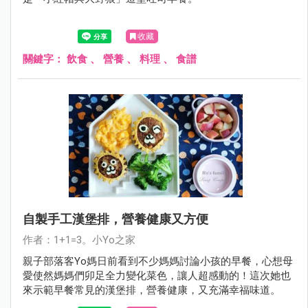
收藏
關鍵字：
飲食
、
營養
、
料理
、
食譜
自製手工漢堡排，營養健康又方便
作者：1+1=3。小Yo之家
親子部落客Yo媽日前看到不少媽媽討論小孩的早餐，心想母
愛使然媽媽們卯足全力變化菜色，讓人超感動的！這次她也
來示範早餐常見的漢堡排，營養健康，又充滿幸福味道。