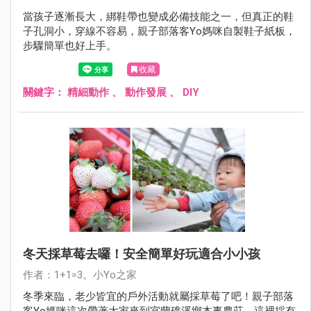
當孩子逐漸長大，綁鞋帶也變成必備技能之一，但真正的鞋
子孔洞小，穿線不容易，親子部落客Yo媽咪自製鞋子紙板，
步驟簡單也好上手。
收藏
關鍵字：
精細動作
、
動作發展
、
DIY
冬天採草莓去囉！安全簡單好玩適合小小孩
作者：1+1=3。小Yo之家
冬季來臨，老少皆宜的戶外活動就屬採草莓了吧！親子部落
客Yo媽咪這次帶著大家來到宜蘭礁溪鄉本事農莊，這裡採有