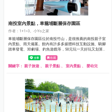
南投室內景點，車籠埔斷層保存園區
作者：1+1=3。小Yo之家
車籠埔斷層保存園區位於南投竹山，是很推薦的南投親子室
內景點、雨天備案。館內有許多多媒體科技互動設施、騎腳
踏車發電、3D劇場、釣魚遊戲等，50元玩一天好玩又划算；
館內保留921地震造成的斷層構造，讓旅人們對地震有更多
收藏
的認知。
關鍵字：
親子旅遊
、
親子景點
、
室內景點
、
嬰幼兒