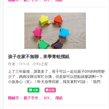
剪貼貼完成了可愛的「紙傘吊飾」。照片一po，好多人在問
作法，那麼，就來分享一下，大家一起動手做，讓雨天不再
blue吧！
孩子在家不無聊，來學青蛙摺紙
作者：1+1=3。小Yo之家
上了三年級後，課業多了，母子可以一起玩親子DIY的時間變
少了，媽媽沒辦法幫忙分擔，但是卻可以想點娛樂調劑一下
小孩身心（笑）！昨天放學回家，我笑著對YO說：「我們今
天先不要寫功課，玩一下振奮精神怎麼樣？」「好啊，要玩
收藏
什麼？」「來玩青蛙跳！」說完，把我白天摺好的青蛙摺紙
拿出來跟兒子獻寶，他一臉驚訝：「你也太厲害了吧！」
關鍵字：
親子手作
、
DIY
、
摺紙
「好說好說！」（甩髮）先來分享一下青蛙摺紙的作法吧～