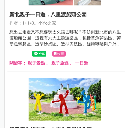
新北親子一日遊，八里渡船頭公園
作者：1+1=3。小Yo之家
想出去走走又不想要玩太久該去哪呢？不妨到新北市的八里
渡船頭公園，這裡有六大主題遊樂區，包括章魚彈跳區、彈
塗魚攀爬區、造型沙桌區、造型盥洗區、旋轉鞦韆與戶外健
身區，非常好玩，相信孩子一定會玩到不想回家。
收藏
關鍵字：
親子景點
、
親子旅遊
、
一日遊