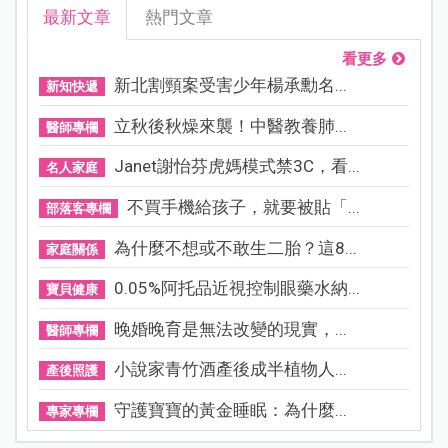
最新文章
熱門文章
看更多
新北割頸案受害少年楊承勳名...
新知快遞
立秋後秋燥來襲！中醫教養肺...
醫師專欄
Janet謝怡芬虎媽模式禁3C，看...
名人家庭
不買手機給孩子，就要被貼「...
部落客專欄
為什麼不想或不敢生二胎？這8...
家庭關係
0.05%阿托品近視控制眼藥水納...
寶貝健康
晚婚晚育是無法改變的現實，...
醫師專欄
小說家青竹酒產後成半植物人...
產後照護
守護寶寶的黃金睡眠：為什麼...
專家專欄