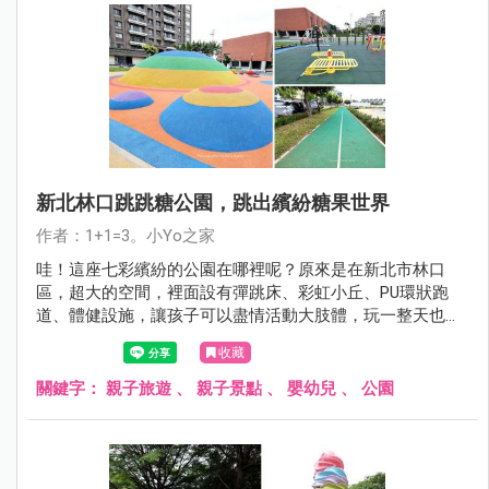
新北林口跳跳糖公園，跳出繽紛糖果世界
作者：1+1=3。小Yo之家
哇！這座七彩繽紛的公園在哪裡呢？原來是在新北市林口
區，超大的空間，裡面設有彈跳床、彩虹小丘、PU環狀跑
道、體健設施，讓孩子可以盡情活動大肢體，玩一整天也沒
問題。
收藏
關鍵字：
親子旅遊
、
親子景點
、
嬰幼兒
、
公園