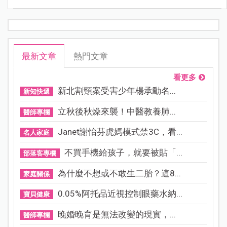
最新文章
熱門文章
看更多
新北割頸案受害少年楊承勳名...
新知快遞
立秋後秋燥來襲！中醫教養肺...
醫師專欄
Janet謝怡芬虎媽模式禁3C，看...
名人家庭
不買手機給孩子，就要被貼「...
部落客專欄
為什麼不想或不敢生二胎？這8...
家庭關係
0.05%阿托品近視控制眼藥水納...
寶貝健康
晚婚晚育是無法改變的現實，...
醫師專欄