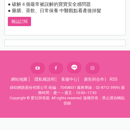
● 破解４個最常被誤解的寶寶安全感問題
● 藥膳、茶飲、日常保養 中醫觀點看產後掉髮
雜誌訂閱
網站地圖
│
隱私權說明
│
客服中心
│
廣告與合作
|
RSS
婦幼網路股份有限公司 統編：70458331 服務專線：02-8712-5959 | 服
務時間：週一～週五：10:00~17:30
Copyright © 嬰兒與母親. All rights reserved. 版權所有，禁止擅自轉貼
節錄