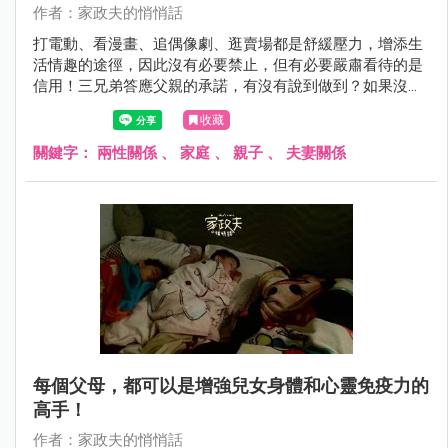
作者：家政夫的悄悄話
打電動、看漫畫、追偶像劇、逛賣場都是舒緩壓力，增添生
活情趣的途徑，因此沒有必要禁止，但有必要嚴肅看待的是
信用！三兄弟答應父親的承諾，有沒有說到做到？如果沒
有，會不會因此內疚、害羞，不敢直視父親？
收藏
關鍵字：
兩性關係
、
家庭
、
親子
、
夫妻關係
每個父母，都可以是增強兒女身體和心靈免疫力的
高手！
作者：家政夫的悄悄話