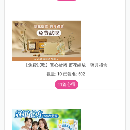
【免費試吃】實心蛋捲 窗花綻放｜彌月禮盒
數量: 10 已報名: 502
11篇心得