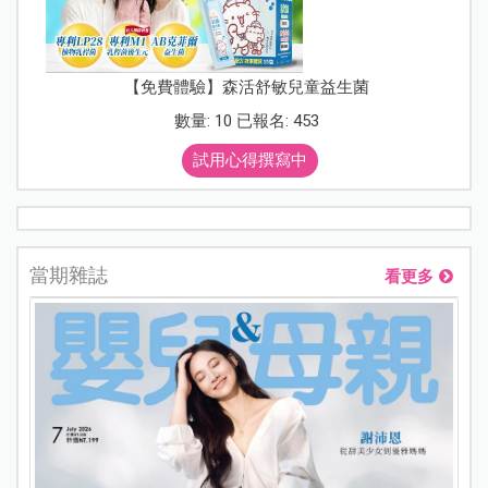
【免費體驗】森活舒敏兒童益生菌
數量: 10 已報名: 453
試用心得撰寫中
當期雜誌
看更多